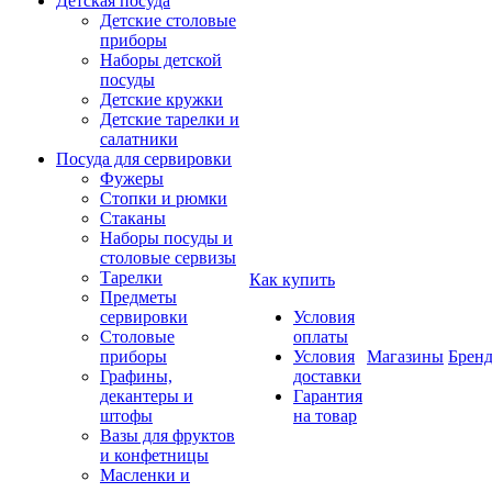
Детская посуда
Детские столовые
приборы
Наборы детской
посуды
Детские кружки
Детские тарелки и
салатники
Посуда для сервировки
Фужеры
Стопки и рюмки
Стаканы
Наборы посуды и
столовые сервизы
Тарелки
Как купить
Предметы
сервировки
Условия
Столовые
оплаты
приборы
Условия
Магазины
Брен
Графины,
доставки
декантеры и
Гарантия
штофы
на товар
Вазы для фруктов
и конфетницы
Масленки и