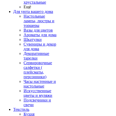
хрустальные
Ещё
Для уюта вашего дома
Настольные
лампы, люстры и
торшеры
Вазы для цветов
Ароматы для дома
Шкатулки
Сувениры и декор
для дома
Декоративные
тарелки
Сервировочные
салфетки (
плейсматы,
персонники)
Часы настенные и
настольные
Искусственные
цветы и муляжи
Подсвечники и
свечи
Текстиль
Кухня