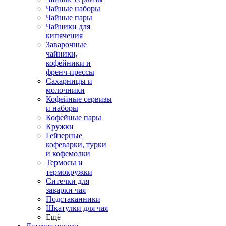
Чайные наборы
Чайные пары
Чайники для
кипячения
Заварочные
чайники,
кофейники и
френч-прессы
Сахарницы и
молочники
Кофейные сервизы
и наборы
Кофейные пары
Кружки
Гейзерные
кофеварки, турки
и кофемолки
Термосы и
термокружки
Ситечки для
заварки чая
Подстаканники
Шкатулки для чая
Ещё