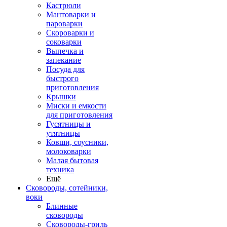
Кастрюли
Мантоварки и
пароварки
Скороварки и
соковарки
Выпечка и
запекание
Посуда для
быстрого
приготовления
Крышки
Миски и емкости
для приготовления
Гусятницы и
утятницы
Ковши, соусники,
молоковарки
Малая бытовая
техника
Ещё
Сковороды, сотейники,
воки
Блинные
сковороды
Сковороды-гриль