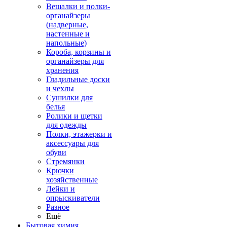
Вешалки и полки-
органайзеры
(надверные,
настенные и
напольные)
Короба, корзины и
органайзеры для
хранения
Гладильные доски
и чехлы
Сушилки для
белья
Ролики и щетки
для одежды
Полки, этажерки и
аксессуары для
обуви
Стремянки
Крючки
хозяйственные
Лейки и
опрыскиватели
Разное
Ещё
Бытовая химия