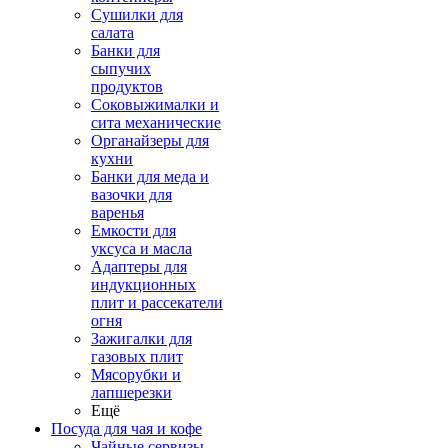
Сушилки для
салата
Банки для
сыпучих
продуктов
Соковыжималки и
сита механические
Органайзеры для
кухни
Банки для меда и
вазочки для
варенья
Емкости для
уксуса и масла
Адаптеры для
индукционных
плит и рассекатели
огня
Зажигалки для
газовых плит
Мясорубки и
лапшерезки
Ещё
Посуда для чая и кофе
Чайные сервизы