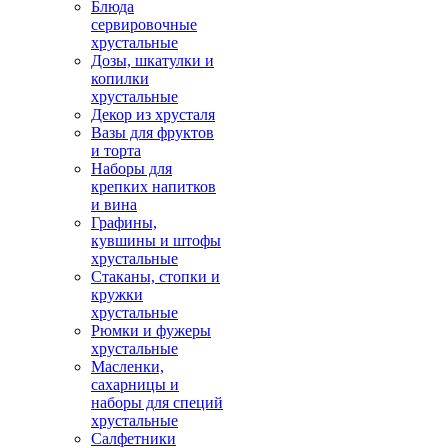
Блюда
сервировочные
хрустальные
Дозы, шкатулки и
копилки
хрустальные
Декор из хрусталя
Вазы для фруктов
и торта
Наборы для
крепких напитков
и вина
Графины,
кувшины и штофы
хрустальные
Стаканы, стопки и
кружки
хрустальные
Рюмки и фужеры
хрустальные
Масленки,
сахарницы и
наборы для специй
хрустальные
Салфетники