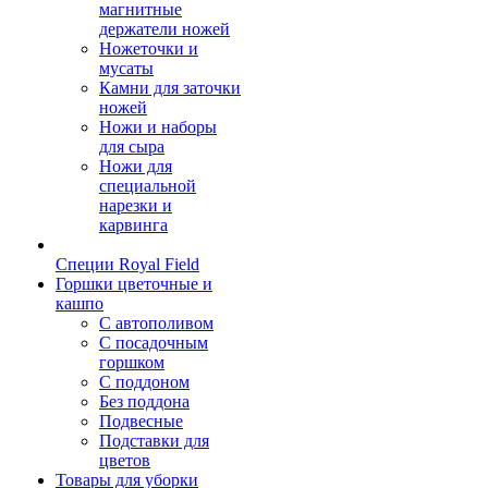
магнитные
держатели ножей
Ножеточки и
мусаты
Камни для заточки
ножей
Ножи и наборы
для сыра
Ножи для
специальной
нарезки и
карвинга
Специи Royal Field
Горшки цветочные и
кашпо
С автополивом
С посадочным
горшком
С поддоном
Без поддона
Подвесные
Подставки для
цветов
Товары для уборки