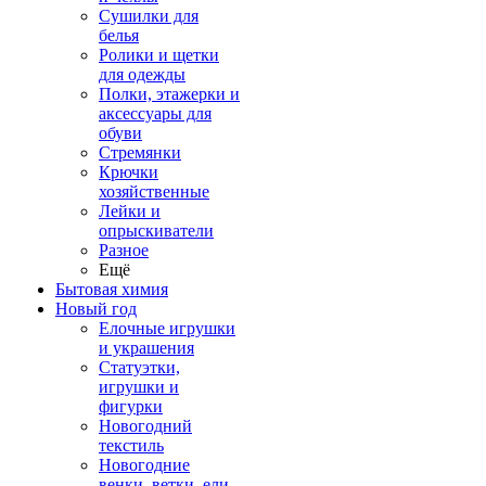
Сушилки для
белья
Ролики и щетки
для одежды
Полки, этажерки и
аксессуары для
обуви
Стремянки
Крючки
хозяйственные
Лейки и
опрыскиватели
Разное
Ещё
Бытовая химия
Новый год
Елочные игрушки
и украшения
Статуэтки,
игрушки и
фигурки
Новогодний
текстиль
Новогодние
венки, ветки, ели