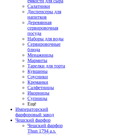
емкости для сыра
Салатники
Диспенсеры для
напитков
Деревянная
сервировочная
посуда
Наборы для воды
Сервировочные
блюда
Менажницы
Мармиты
Тарелки для торта
Кувшины
Соусники
Креманки
Салфетницы
Икорницы
Супницы
Ещё
Императорский
фарфоровый завод
Чешский фарфор
Чешский фарфор
Thun 1794 a.s.