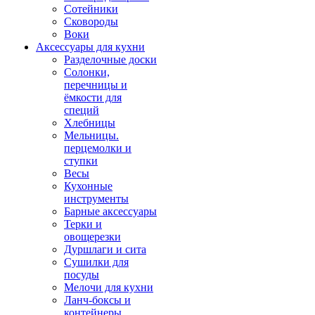
Сотейники
Сковороды
Воки
Аксессуары для кухни
Разделочные доски
Солонки,
перечницы и
ёмкости для
специй
Хлебницы
Мельницы.
перцемолки и
ступки
Весы
Кухонные
инструменты
Барные аксессуары
Терки и
овощерезки
Дуршлаги и сита
Сушилки для
посуды
Мелочи для кухни
Ланч-боксы и
контейнеры