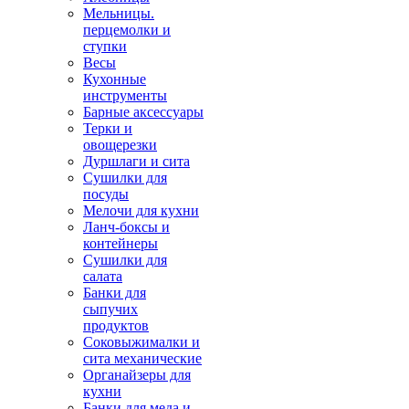
Мельницы.
перцемолки и
ступки
Весы
Кухонные
инструменты
Барные аксессуары
Терки и
овощерезки
Дуршлаги и сита
Сушилки для
посуды
Мелочи для кухни
Ланч-боксы и
контейнеры
Сушилки для
салата
Банки для
сыпучих
продуктов
Соковыжималки и
сита механические
Органайзеры для
кухни
Банки для меда и