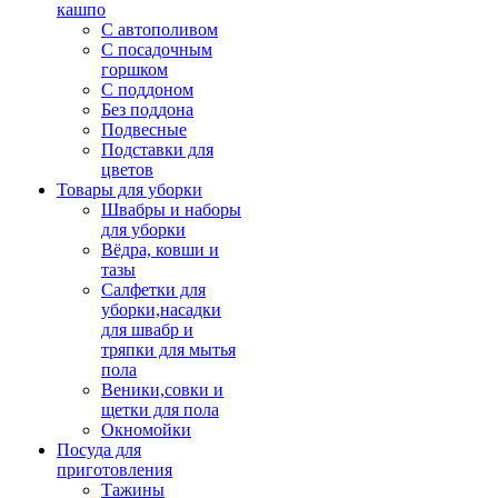
кашпо
С автополивом
С посадочным
горшком
С поддоном
Без поддона
Подвесные
Подставки для
цветов
Товары для уборки
Швабры и наборы
для уборки
Вёдра, ковши и
тазы
Салфетки для
уборки,насадки
для швабр и
тряпки для мытья
пола
Веники,совки и
щетки для пола
Окномойки
Посуда для
приготовления
Тажины