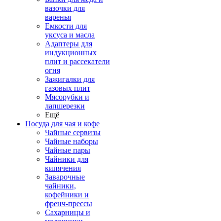
вазочки для
варенья
Емкости для
уксуса и масла
Адаптеры для
индукционных
плит и рассекатели
огня
Зажигалки для
газовых плит
Мясорубки и
лапшерезки
Ещё
Посуда для чая и кофе
Чайные сервизы
Чайные наборы
Чайные пары
Чайники для
кипячения
Заварочные
чайники,
кофейники и
френч-прессы
Сахарницы и