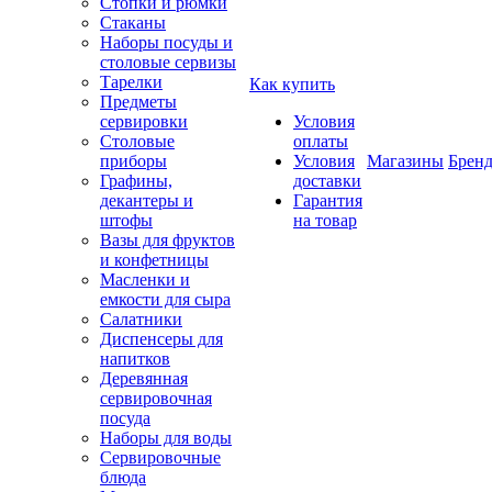
Стопки и рюмки
Стаканы
Наборы посуды и
столовые сервизы
Тарелки
Как купить
Предметы
сервировки
Условия
Столовые
оплаты
приборы
Условия
Магазины
Брен
Графины,
доставки
декантеры и
Гарантия
штофы
на товар
Вазы для фруктов
и конфетницы
Масленки и
емкости для сыра
Салатники
Диспенсеры для
напитков
Деревянная
сервировочная
посуда
Наборы для воды
Сервировочные
блюда