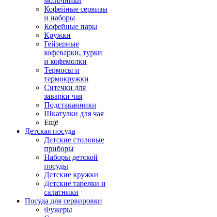
молочники
Кофейные сервизы
и наборы
Кофейные пары
Кружки
Гейзерные
кофеварки, турки
и кофемолки
Термосы и
термокружки
Ситечки для
заварки чая
Подстаканники
Шкатулки для чая
Ещё
Детская посуда
Детские столовые
приборы
Наборы детской
посуды
Детские кружки
Детские тарелки и
салатники
Посуда для сервировки
Фужеры