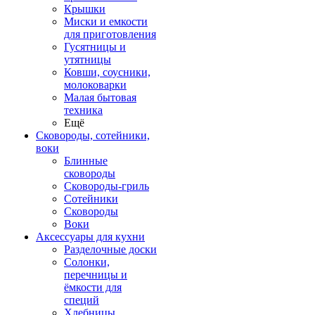
Крышки
Миски и емкости
для приготовления
Гусятницы и
утятницы
Ковши, соусники,
молоковарки
Малая бытовая
техника
Ещё
Сковороды, сотейники,
воки
Блинные
сковороды
Сковороды-гриль
Сотейники
Сковороды
Воки
Аксессуары для кухни
Разделочные доски
Солонки,
перечницы и
ёмкости для
специй
Хлебницы