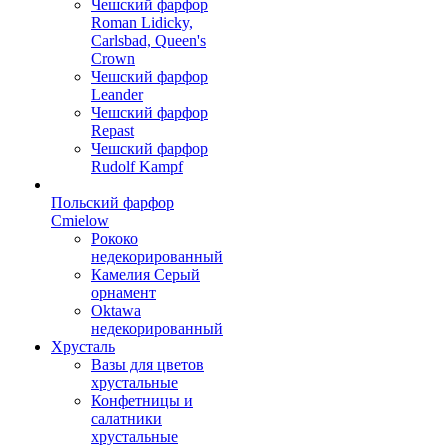
Чешский фарфор
Roman Lidicky,
Carlsbad, Queen's
Crown
Чешский фарфор
Leander
Чешский фарфор
Repast
Чешский фарфор
Rudolf Kampf
Польский фарфор
Сmielow
Рококо
недекорированный
Камелия Серый
орнамент
Oktawa
недекорированный
Хрусталь
Вазы для цветов
хрустальные
Конфетницы и
салатники
хрустальные