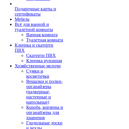
Подарочные карты и
сертификаты
Мебель
Всё для ванной и
туалетной комнаты
Ванная комната
Туалетная комната
Клеенка и скатерти
ПВХ
Скатерти ПВХ
Клеенка рулонная
Хозяйственные мелочи
Сумки и
косметички
Вешалки и полки-
органайзеры
(надверные,
настенные и
напольные)
Короба, корзины и
органайзеры для
хранения
Гладильные доски
и чехлы