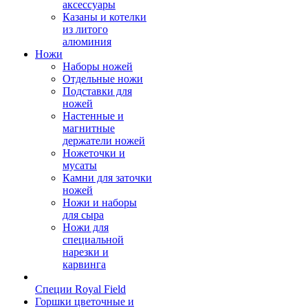
аксессуары
Казаны и котелки
из литого
алюминия
Ножи
Наборы ножей
Отдельные ножи
Подставки для
ножей
Настенные и
магнитные
держатели ножей
Ножеточки и
мусаты
Камни для заточки
ножей
Ножи и наборы
для сыра
Ножи для
специальной
нарезки и
карвинга
Специи Royal Field
Горшки цветочные и