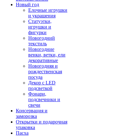
Новый год
Елочные игрушки
и украшения
Статуэтки,
игрушки и
фигурки
Новогодний
текстиль
Новогодние
венки, ветки, ели
декоративные
Новогодняя и
рождественская
посуда
Декор с LED
подсветкой
Фонари,
подсвечники и
свечи
Консервация и
заморозка
Открытки и подарочная
упаковка
Пасха