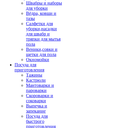
Швабры и наборы
для уборки
Вёдра, ковши и
тазы
Салфетки для
уборки,насадки
для швабр и
тряпки для мытья
пола
Веники,совки и
щетки для пола
Окномойки
Посуда для
приготовления
Тажины
Кастрюли
Мантоварки и
пароварки
Скороварки и
соковарки
Выпечка и
запекание
Посуда для
быстрого
приготовления