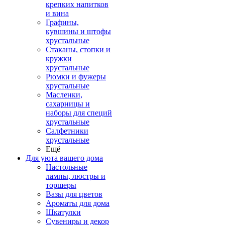
крепких напитков
и вина
Графины,
кувшины и штофы
хрустальные
Стаканы, стопки и
кружки
хрустальные
Рюмки и фужеры
хрустальные
Масленки,
сахарницы и
наборы для специй
хрустальные
Салфетники
хрустальные
Ещё
Для уюта вашего дома
Настольные
лампы, люстры и
торшеры
Вазы для цветов
Ароматы для дома
Шкатулки
Сувениры и декор