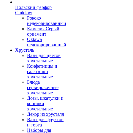
Польский фарфор
Сmielow
Рококо
недекорированный
Камелия Серый
орнамент
Oktawa
недекорированный
Хрусталь
Вазы для цветов
хрустальные
Конфетницы и
салатники
хрустальные
Блюда
сервировочные
хрустальные
Дозы, шкатулки и
копилки
хрустальные
Декор из хрусталя
Вазы для фруктов
и торта
Наборы для