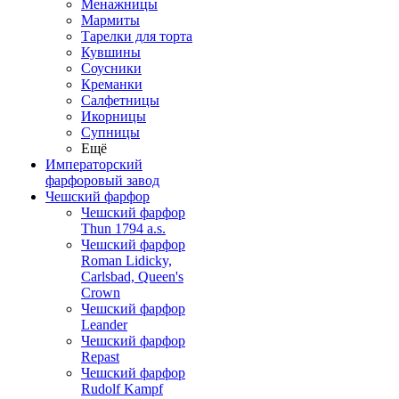
Менажницы
Мармиты
Тарелки для торта
Кувшины
Соусники
Креманки
Салфетницы
Икорницы
Супницы
Ещё
Императорский
фарфоровый завод
Чешский фарфор
Чешский фарфор
Thun 1794 a.s.
Чешский фарфор
Roman Lidicky,
Carlsbad, Queen's
Crown
Чешский фарфор
Leander
Чешский фарфор
Repast
Чешский фарфор
Rudolf Kampf