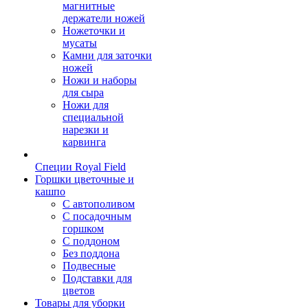
магнитные
держатели ножей
Ножеточки и
мусаты
Камни для заточки
ножей
Ножи и наборы
для сыра
Ножи для
специальной
нарезки и
карвинга
Специи Royal Field
Горшки цветочные и
кашпо
С автополивом
С посадочным
горшком
С поддоном
Без поддона
Подвесные
Подставки для
цветов
Товары для уборки