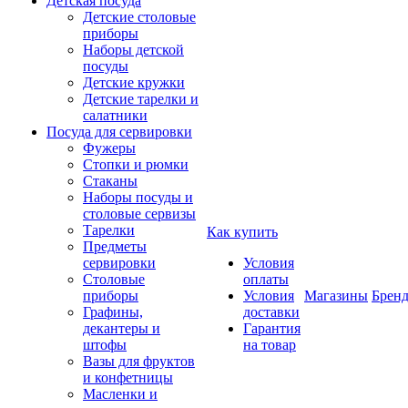
Детская посуда
Детские столовые
приборы
Наборы детской
посуды
Детские кружки
Детские тарелки и
салатники
Посуда для сервировки
Фужеры
Стопки и рюмки
Стаканы
Наборы посуды и
столовые сервизы
Тарелки
Как купить
Предметы
сервировки
Условия
Столовые
оплаты
приборы
Условия
Магазины
Брен
Графины,
доставки
декантеры и
Гарантия
штофы
на товар
Вазы для фруктов
и конфетницы
Масленки и