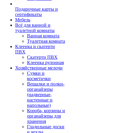
Подарочные карты и
сертификаты
Мебель
Всё для ванной и
туалетной комнаты
Ванная комната
Туалетная комната
Клеенка и скатерти
ПВХ
Скатерти ПВХ
Клеенка рулонная
Хозяйственные мелочи
Сумки и
косметички
Вешалки и полки-
органайзеры
(надверные,
настенные и
напольные)
Короба, корзины и
органайзеры для
хранения
Гладильные доски
и чехлы