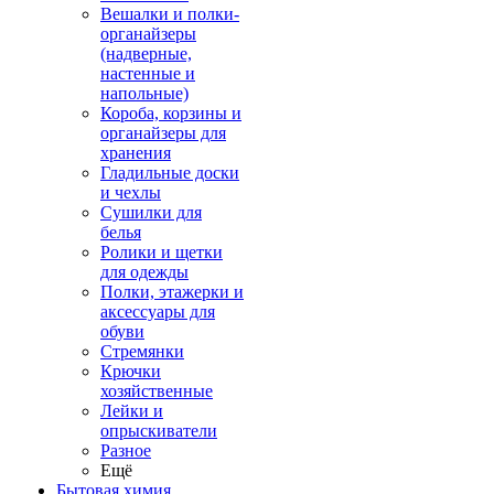
Вешалки и полки-
органайзеры
(надверные,
настенные и
напольные)
Короба, корзины и
органайзеры для
хранения
Гладильные доски
и чехлы
Сушилки для
белья
Ролики и щетки
для одежды
Полки, этажерки и
аксессуары для
обуви
Стремянки
Крючки
хозяйственные
Лейки и
опрыскиватели
Разное
Ещё
Бытовая химия