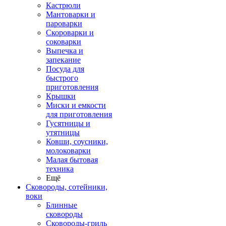
Кастрюли
Мантоварки и
пароварки
Скороварки и
соковарки
Выпечка и
запекание
Посуда для
быстрого
приготовления
Крышки
Миски и емкости
для приготовления
Гусятницы и
утятницы
Ковши, соусники,
молоковарки
Малая бытовая
техника
Ещё
Сковороды, сотейники,
воки
Блинные
сковороды
Сковороды-гриль