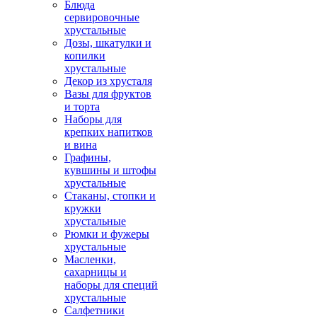
Блюда
сервировочные
хрустальные
Дозы, шкатулки и
копилки
хрустальные
Декор из хрусталя
Вазы для фруктов
и торта
Наборы для
крепких напитков
и вина
Графины,
кувшины и штофы
хрустальные
Стаканы, стопки и
кружки
хрустальные
Рюмки и фужеры
хрустальные
Масленки,
сахарницы и
наборы для специй
хрустальные
Салфетники