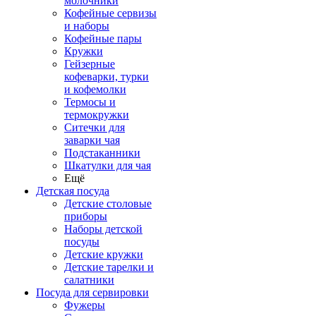
молочники
Кофейные сервизы
и наборы
Кофейные пары
Кружки
Гейзерные
кофеварки, турки
и кофемолки
Термосы и
термокружки
Ситечки для
заварки чая
Подстаканники
Шкатулки для чая
Ещё
Детская посуда
Детские столовые
приборы
Наборы детской
посуды
Детские кружки
Детские тарелки и
салатники
Посуда для сервировки
Фужеры