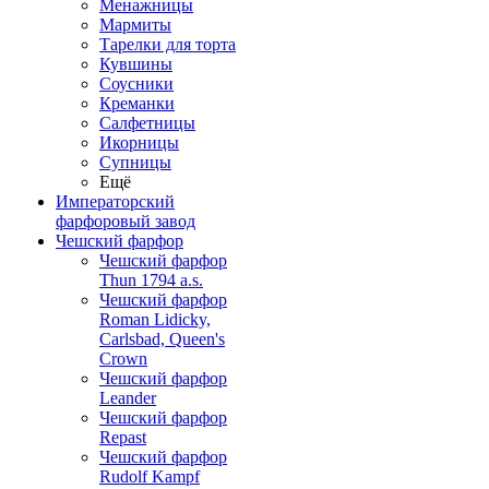
Менажницы
Мармиты
Тарелки для торта
Кувшины
Соусники
Креманки
Салфетницы
Икорницы
Супницы
Ещё
Императорский
фарфоровый завод
Чешский фарфор
Чешский фарфор
Thun 1794 a.s.
Чешский фарфор
Roman Lidicky,
Carlsbad, Queen's
Crown
Чешский фарфор
Leander
Чешский фарфор
Repast
Чешский фарфор
Rudolf Kampf