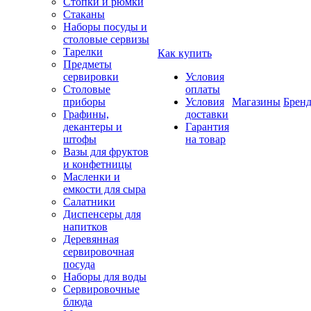
Стопки и рюмки
Стаканы
Наборы посуды и
столовые сервизы
Тарелки
Как купить
Предметы
сервировки
Условия
Столовые
оплаты
приборы
Условия
Магазины
Брен
Графины,
доставки
декантеры и
Гарантия
штофы
на товар
Вазы для фруктов
и конфетницы
Масленки и
емкости для сыра
Салатники
Диспенсеры для
напитков
Деревянная
сервировочная
посуда
Наборы для воды
Сервировочные
блюда