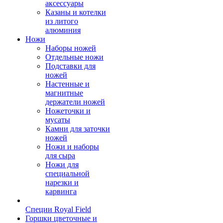
аксессуары
Казаны и котелки
из литого
алюминия
Ножи
Наборы ножей
Отдельные ножи
Подставки для
ножей
Настенные и
магнитные
держатели ножей
Ножеточки и
мусаты
Камни для заточки
ножей
Ножи и наборы
для сыра
Ножи для
специальной
нарезки и
карвинга
Специи Royal Field
Горшки цветочные и