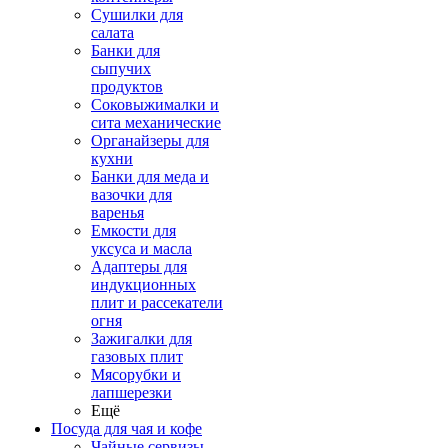
Сушилки для
салата
Банки для
сыпучих
продуктов
Соковыжималки и
сита механические
Органайзеры для
кухни
Банки для меда и
вазочки для
варенья
Емкости для
уксуса и масла
Адаптеры для
индукционных
плит и рассекатели
огня
Зажигалки для
газовых плит
Мясорубки и
лапшерезки
Ещё
Посуда для чая и кофе
Чайные сервизы