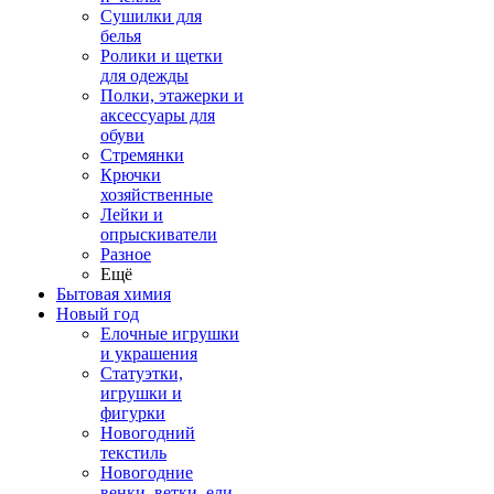
Сушилки для
белья
Ролики и щетки
для одежды
Полки, этажерки и
аксессуары для
обуви
Стремянки
Крючки
хозяйственные
Лейки и
опрыскиватели
Разное
Ещё
Бытовая химия
Новый год
Елочные игрушки
и украшения
Статуэтки,
игрушки и
фигурки
Новогодний
текстиль
Новогодние
венки, ветки, ели