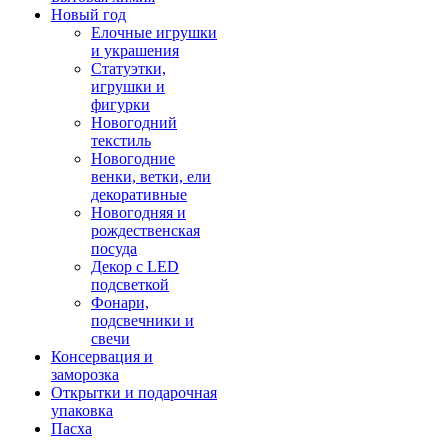
Новый год
Елочные игрушки
и украшения
Статуэтки,
игрушки и
фигурки
Новогодний
текстиль
Новогодние
венки, ветки, ели
декоративные
Новогодняя и
рождественская
посуда
Декор с LED
подсветкой
Фонари,
подсвечники и
свечи
Консервация и
заморозка
Открытки и подарочная
упаковка
Пасха