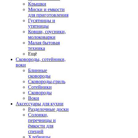
Крышки
Миски и емкости
для приготовления
Гусятницы и
утятницы
Ковши, соусники,
молоковарки
Малая бытовая
техника
Ещё
Сковороды, сотейники,
воки
Блинные
сковороды
Сковороды-гриль
Сотейники
Сковороды
Воки
Аксессуары для кухни
Разделочные доски
Солонки,
перечницы и
ёмкости для
специй
Хлебницы