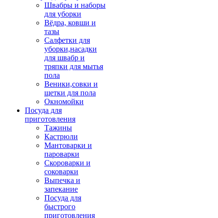
Швабры и наборы
для уборки
Вёдра, ковши и
тазы
Салфетки для
уборки,насадки
для швабр и
тряпки для мытья
пола
Веники,совки и
щетки для пола
Окномойки
Посуда для
приготовления
Тажины
Кастрюли
Мантоварки и
пароварки
Скороварки и
соковарки
Выпечка и
запекание
Посуда для
быстрого
приготовления