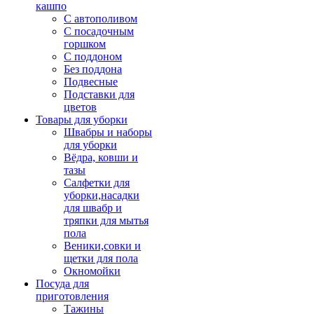
кашпо
С автополивом
С посадочным
горшком
С поддоном
Без поддона
Подвесные
Подставки для
цветов
Товары для уборки
Швабры и наборы
для уборки
Вёдра, ковши и
тазы
Салфетки для
уборки,насадки
для швабр и
тряпки для мытья
пола
Веники,совки и
щетки для пола
Окномойки
Посуда для
приготовления
Тажины