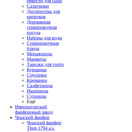
емкости для сыра
Салатники
Диспенсеры для
напитков
Деревянная
сервировочная
посуда
Наборы для воды
Сервировочные
блюда
Менажницы
Мармиты
Тарелки для торта
Кувшины
Соусники
Креманки
Салфетницы
Икорницы
Супницы
Ещё
Императорский
фарфоровый завод
Чешский фарфор
Чешский фарфор
Thun 1794 a.s.