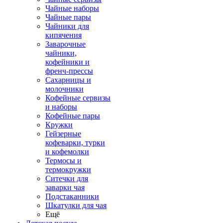
Чайные наборы
Чайные пары
Чайники для
кипячения
Заварочные
чайники,
кофейники и
френч-прессы
Сахарницы и
молочники
Кофейные сервизы
и наборы
Кофейные пары
Кружки
Гейзерные
кофеварки, турки
и кофемолки
Термосы и
термокружки
Ситечки для
заварки чая
Подстаканники
Шкатулки для чая
Ещё