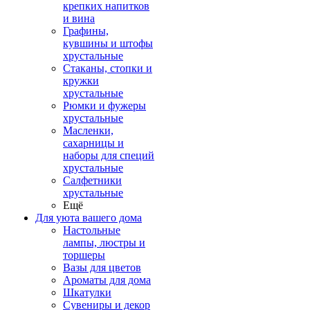
крепких напитков
и вина
Графины,
кувшины и штофы
хрустальные
Стаканы, стопки и
кружки
хрустальные
Рюмки и фужеры
хрустальные
Масленки,
сахарницы и
наборы для специй
хрустальные
Салфетники
хрустальные
Ещё
Для уюта вашего дома
Настольные
лампы, люстры и
торшеры
Вазы для цветов
Ароматы для дома
Шкатулки
Сувениры и декор