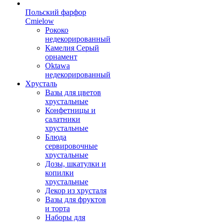
Польский фарфор
Сmielow
Рококо
недекорированный
Камелия Серый
орнамент
Oktawa
недекорированный
Хрусталь
Вазы для цветов
хрустальные
Конфетницы и
салатники
хрустальные
Блюда
сервировочные
хрустальные
Дозы, шкатулки и
копилки
хрустальные
Декор из хрусталя
Вазы для фруктов
и торта
Наборы для