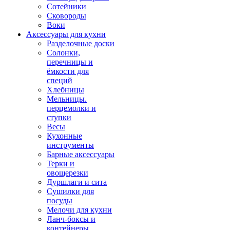
Сотейники
Сковороды
Воки
Аксессуары для кухни
Разделочные доски
Солонки,
перечницы и
ёмкости для
специй
Хлебницы
Мельницы.
перцемолки и
ступки
Весы
Кухонные
инструменты
Барные аксессуары
Терки и
овощерезки
Дуршлаги и сита
Сушилки для
посуды
Мелочи для кухни
Ланч-боксы и
контейнеры