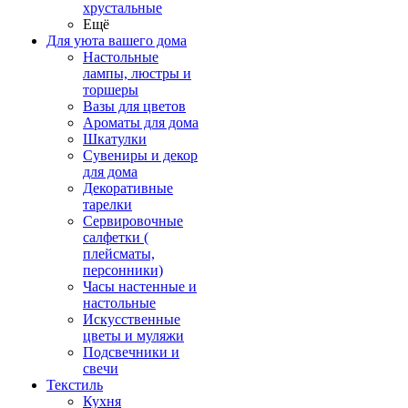
хрустальные
Ещё
Для уюта вашего дома
Настольные
лампы, люстры и
торшеры
Вазы для цветов
Ароматы для дома
Шкатулки
Сувениры и декор
для дома
Декоративные
тарелки
Сервировочные
салфетки (
плейсматы,
персонники)
Часы настенные и
настольные
Искусственные
цветы и муляжи
Подсвечники и
свечи
Текстиль
Кухня