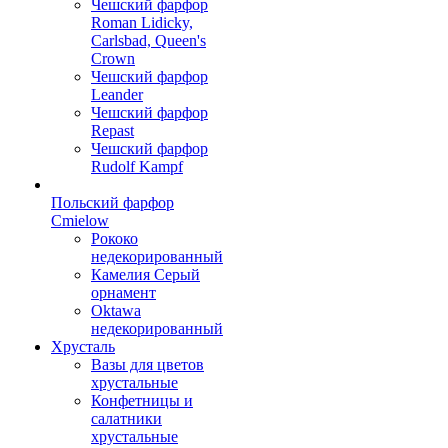
Чешский фарфор
Roman Lidicky,
Carlsbad, Queen's
Crown
Чешский фарфор
Leander
Чешский фарфор
Repast
Чешский фарфор
Rudolf Kampf
Польский фарфор
Сmielow
Рококо
недекорированный
Камелия Серый
орнамент
Oktawa
недекорированный
Хрусталь
Вазы для цветов
хрустальные
Конфетницы и
салатники
хрустальные