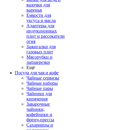
вазочки для
варенья
Емкости для
уксуса и масла
Адаптеры для
индукционных
плит и рассекатели
огня
Зажигалки для
газовых плит
Мясорубки и
лапшерезки
Ещё
Посуда для чая и кофе
Чайные сервизы
Чайные наборы
Чайные пары
Чайники для
кипячения
Заварочные
чайники,
кофейники и
френч-прессы
Сахарницы и