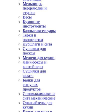
Мельницы.
перцемолки и
ступки
Весы
Кухонные
инструменты
Барные аксессуары
Терки и
овощерезки
Дуршлаги и сита
Сушилки для
посуды
Мелочи для кухни
Ланч-боксы и
контейнеры
Сушилки для
салата
Банки для
сыпучих
продуктов
Соковыжималки и
сита механические
Органайзеры для
кухни
Банки для меда и