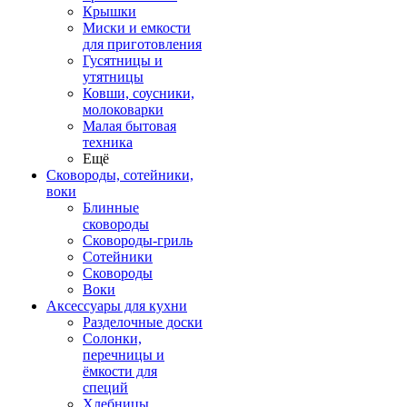
Крышки
Миски и емкости
для приготовления
Гусятницы и
утятницы
Ковши, соусники,
молоковарки
Малая бытовая
техника
Ещё
Сковороды, сотейники,
воки
Блинные
сковороды
Сковороды-гриль
Сотейники
Сковороды
Воки
Аксессуары для кухни
Разделочные доски
Солонки,
перечницы и
ёмкости для
специй
Хлебницы