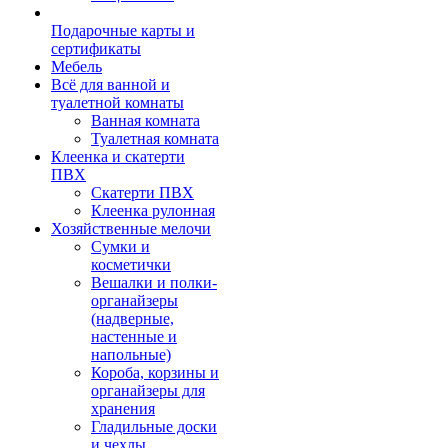
Подарочные карты и
сертификаты
Мебель
Всё для ванной и
туалетной комнаты
Ванная комната
Туалетная комната
Клеенка и скатерти
ПВХ
Скатерти ПВХ
Клеенка рулонная
Хозяйственные мелочи
Сумки и
косметички
Вешалки и полки-
органайзеры
(надверные,
настенные и
напольные)
Короба, корзины и
органайзеры для
хранения
Гладильные доски
и чехлы