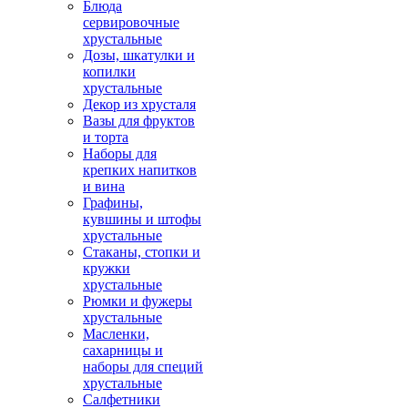
Блюда
сервировочные
хрустальные
Дозы, шкатулки и
копилки
хрустальные
Декор из хрусталя
Вазы для фруктов
и торта
Наборы для
крепких напитков
и вина
Графины,
кувшины и штофы
хрустальные
Стаканы, стопки и
кружки
хрустальные
Рюмки и фужеры
хрустальные
Масленки,
сахарницы и
наборы для специй
хрустальные
Салфетники