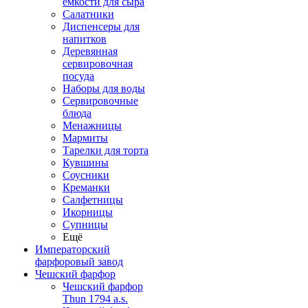
емкости для сыра
Салатники
Диспенсеры для
напитков
Деревянная
сервировочная
посуда
Наборы для воды
Сервировочные
блюда
Менажницы
Мармиты
Тарелки для торта
Кувшины
Соусники
Креманки
Салфетницы
Икорницы
Супницы
Ещё
Императорский
фарфоровый завод
Чешский фарфор
Чешский фарфор
Thun 1794 a.s.