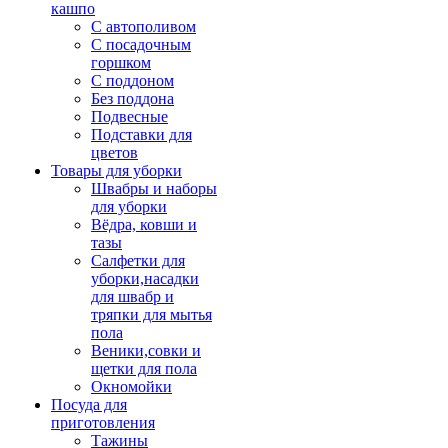
кашпо
С автополивом
С посадочным
горшком
С поддоном
Без поддона
Подвесные
Подставки для
цветов
Товары для уборки
Швабры и наборы
для уборки
Вёдра, ковши и
тазы
Салфетки для
уборки,насадки
для швабр и
тряпки для мытья
пола
Веники,совки и
щетки для пола
Окномойки
Посуда для
приготовления
Тажины