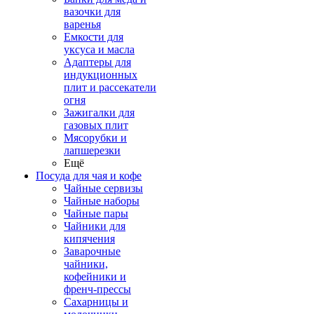
вазочки для
варенья
Емкости для
уксуса и масла
Адаптеры для
индукционных
плит и рассекатели
огня
Зажигалки для
газовых плит
Мясорубки и
лапшерезки
Ещё
Посуда для чая и кофе
Чайные сервизы
Чайные наборы
Чайные пары
Чайники для
кипячения
Заварочные
чайники,
кофейники и
френч-прессы
Сахарницы и