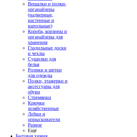
Вешалки и полки-
органайзеры
(надверные,
настенные и
напольные)
Короба, корзины и
органайзеры для
хранения
Гладильные доски
и чехлы
Сушилки для
белья
Ролики и щетки
для одежды
Полки, этажерки и
аксессуары для
обуви
Стремянки
Крючки
хозяйственные
Лейки и
опрыскиватели
Разное
Ещё
Бытовая химия