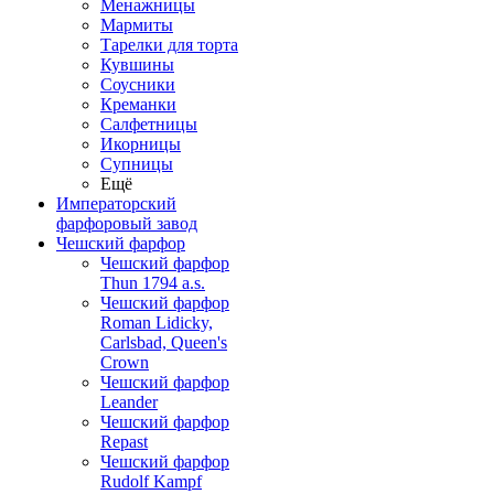
Менажницы
Мармиты
Тарелки для торта
Кувшины
Соусники
Креманки
Салфетницы
Икорницы
Супницы
Ещё
Императорский
фарфоровый завод
Чешский фарфор
Чешский фарфор
Thun 1794 a.s.
Чешский фарфор
Roman Lidicky,
Carlsbad, Queen's
Crown
Чешский фарфор
Leander
Чешский фарфор
Repast
Чешский фарфор
Rudolf Kampf