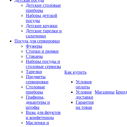
Детская посуда
Детские столовые
приборы
Наборы детской
посуды
Детские кружки
Детские тарелки и
салатники
Посуда для сервировки
Фужеры
Стопки и рюмки
Стаканы
Наборы посуды и
столовые сервизы
Тарелки
Как купить
Предметы
сервировки
Условия
Столовые
оплаты
приборы
Условия
Магазины
Брен
Графины,
доставки
декантеры и
Гарантия
штофы
на товар
Вазы для фруктов
и конфетницы
Масленки и