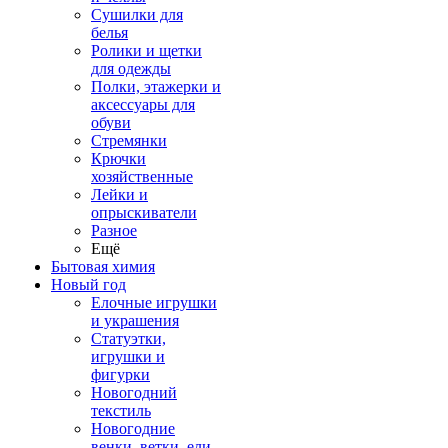
Сушилки для
белья
Ролики и щетки
для одежды
Полки, этажерки и
аксессуары для
обуви
Стремянки
Крючки
хозяйственные
Лейки и
опрыскиватели
Разное
Ещё
Бытовая химия
Новый год
Елочные игрушки
и украшения
Статуэтки,
игрушки и
фигурки
Новогодний
текстиль
Новогодние
венки, ветки, ели