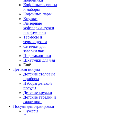
молочники
Кофейные сервизы
и наборы
Кофейные пары
Кружки
Гейзерные
кофеварки, турки
и кофемолки
Термосы и
термокружки
Ситечки для
заварки чая
Подстаканники
Шкатулки для чая
Ещё
Детская посуда
Детские столовые
приборы
Наборы детской
посуды
Детские кружки
Детские тарелки и
салатники
Посуда для сервировки
Фужеры