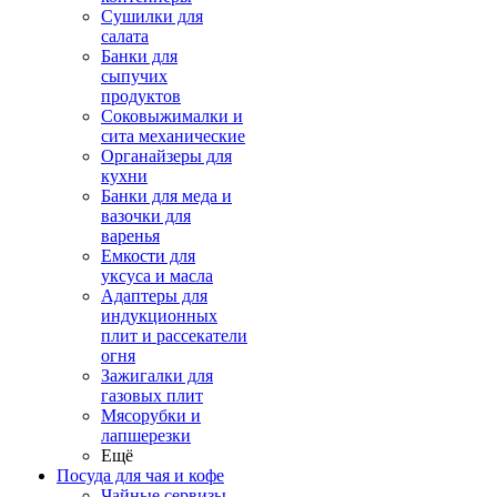
Сушилки для
салата
Банки для
сыпучих
продуктов
Соковыжималки и
сита механические
Органайзеры для
кухни
Банки для меда и
вазочки для
варенья
Емкости для
уксуса и масла
Адаптеры для
индукционных
плит и рассекатели
огня
Зажигалки для
газовых плит
Мясорубки и
лапшерезки
Ещё
Посуда для чая и кофе
Чайные сервизы