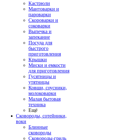
Кастрюли
Мантоварки и
пароварки
Скороварки и
соковарки
Выпечка и
запекание
Посуда для
быстрого
приготовления
Крышки
Миски и емкости
для приготовления
Гусятницы и
утятницы
Ковши, соусники,
молоковарки
Малая бытовая
техника
Ещё
Сковороды, сотейники,
воки
Блинные
сковороды
Сковороды-гриль