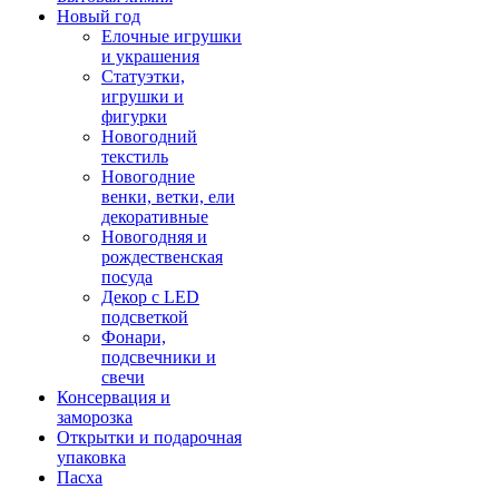
Новый год
Елочные игрушки
и украшения
Статуэтки,
игрушки и
фигурки
Новогодний
текстиль
Новогодние
венки, ветки, ели
декоративные
Новогодняя и
рождественская
посуда
Декор с LED
подсветкой
Фонари,
подсвечники и
свечи
Консервация и
заморозка
Открытки и подарочная
упаковка
Пасха