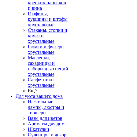
крепких напитков
и вина
Графины,
кувшины и штофы
хрустальные
Стаканы, стопки и
кружки
хрустальные
Рюмки и фужеры
хрустальные
Масленки,
сахарницы и
наборы для специй
хрустальные
Салфетники
хрустальные
Ещё
Для уюта вашего дома
Настольные
лампы, люстры и
торшеры
Вазы для цветов
Ароматы для дома
Шкатулки
Сувениры и декор