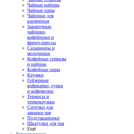
Чайные наборы
Чайные пары
Чайники для
кипячения
Заварочные
чайники,
кофейники и
френч-прессы
Сахарницы и
молочники
Кофейные сервизы
и наборы
Кофейные пары
Кружки
Гейзерные
кофеварки, турки
и кофемолки
Термосы и
термокружки
Ситечки для
заварки чая
Подстаканники
Шкатулки для чая
Ещё