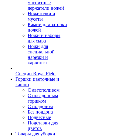
магнитные
держатели ножей
Ножеточки и
мусаты
Камни для заточки
ножей
Ножи и наборы
для сыра
Ножи для
специальной
нарезки и
карвинга
Специи Royal Field
Горшки цветочные и
кашпо
С автополивом
С посадочным
горшком
С поддоном
Без поддона
Подвесные
Подставки для
цветов
Товары для уборки