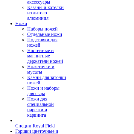
аксессуары
Казаны и котелки
из литого
алюминия
Ножи
Наборы ножей
Отдельные ножи
Подставки для
ножей
Настенные и
магнитные
держатели ножей
Ножеточки и
мусаты
Камни для заточки
ножей
Ножи и наборы
для сыра
Ножи для
специальной
нарезки и
карвинга
Специи Royal Field
Горшки цветочные и