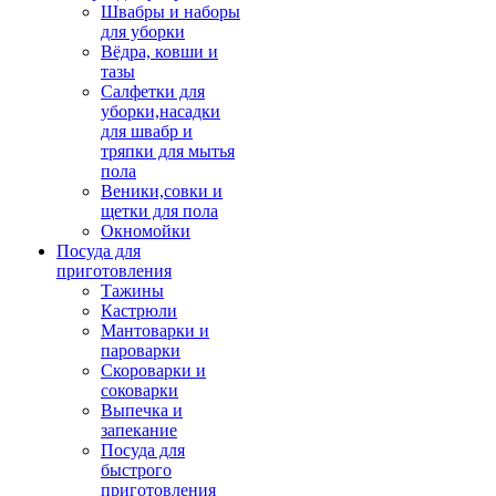
Швабры и наборы
для уборки
Вёдра, ковши и
тазы
Салфетки для
уборки,насадки
для швабр и
тряпки для мытья
пола
Веники,совки и
щетки для пола
Окномойки
Посуда для
приготовления
Тажины
Кастрюли
Мантоварки и
пароварки
Скороварки и
соковарки
Выпечка и
запекание
Посуда для
быстрого
приготовления