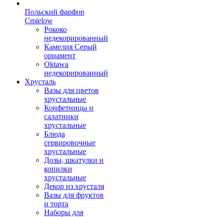
Польский фарфор
Сmielow
Рококо
недекорированный
Камелия Серый
орнамент
Oktawa
недекорированный
Хрусталь
Вазы для цветов
хрустальные
Конфетницы и
салатники
хрустальные
Блюда
сервировочные
хрустальные
Дозы, шкатулки и
копилки
хрустальные
Декор из хрусталя
Вазы для фруктов
и торта
Наборы для