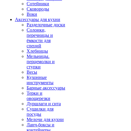
Сотейники
Сковороды
Воки
Аксессуары для кухни
Разделочные доски
Солонки,
перечницы и
ёмкости для
специй
Хлебницы
Мельницы.
перцемолки и
ступки
Весы
Кухонные
инструменты
Барные аксессуары
Терки и
овощерезки
Дуршлаги и сита
Сушилки для
посуды
Мелочи для кухни
Ланч-боксы и
контейнеры