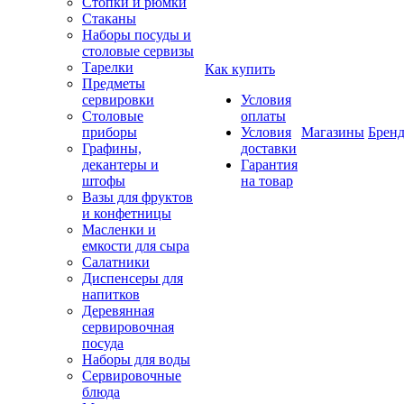
Стопки и рюмки
Стаканы
Наборы посуды и
столовые сервизы
Тарелки
Как купить
Предметы
сервировки
Условия
Столовые
оплаты
приборы
Условия
Магазины
Брен
Графины,
доставки
декантеры и
Гарантия
штофы
на товар
Вазы для фруктов
и конфетницы
Масленки и
емкости для сыра
Салатники
Диспенсеры для
напитков
Деревянная
сервировочная
посуда
Наборы для воды
Сервировочные
блюда