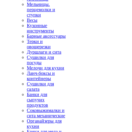
Мельницы.
перцемолки и
ступки
Весы
Кухонные
инструменты
Барные аксессуары
Терки и
овощерезки
Дуршлаги и сита
Сушилки для
посуды
Мелочи для кухни
Ланч-боксы и
контейнеры
Сушилки для
салата
Банки для
сыпучих
продуктов
Соковыжималки и
сита механические
Органайзеры для
кухни
Банки для меда и