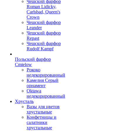
Чешский фарфор
Roman Lidicky,
Carlsbad, Queen's
Crown
Чешский фарфор
Leander
Чешский фарфор
Repast
Чешский фарфор
Rudolf Kampf
Польский фарфор
Сmielow
Рококо
недекорированный
Камелия Серый
орнамент
Oktawa
недекорированный
Хрусталь
Вазы для цветов
хрустальные
Конфетницы и
салатники
хрустальные