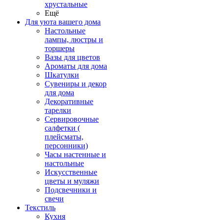
хрустальные
Ещё
Для уюта вашего дома
Настольные
лампы, люстры и
торшеры
Вазы для цветов
Ароматы для дома
Шкатулки
Сувениры и декор
для дома
Декоративные
тарелки
Сервировочные
салфетки (
плейсматы,
персонники)
Часы настенные и
настольные
Искусственные
цветы и муляжи
Подсвечники и
свечи
Текстиль
Кухня