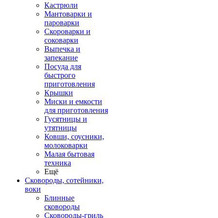
Кастрюли
Мантоварки и
пароварки
Скороварки и
соковарки
Выпечка и
запекание
Посуда для
быстрого
приготовления
Крышки
Миски и емкости
для приготовления
Гусятницы и
утятницы
Ковши, соусники,
молоковарки
Малая бытовая
техника
Ещё
Сковороды, сотейники,
воки
Блинные
сковороды
Сковороды-гриль