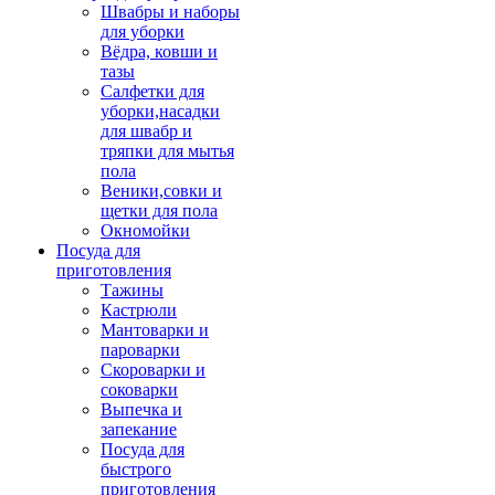
Швабры и наборы
для уборки
Вёдра, ковши и
тазы
Салфетки для
уборки,насадки
для швабр и
тряпки для мытья
пола
Веники,совки и
щетки для пола
Окномойки
Посуда для
приготовления
Тажины
Кастрюли
Мантоварки и
пароварки
Скороварки и
соковарки
Выпечка и
запекание
Посуда для
быстрого
приготовления