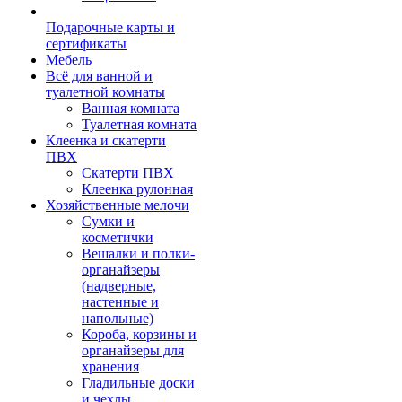
Подарочные карты и
сертификаты
Мебель
Всё для ванной и
туалетной комнаты
Ванная комната
Туалетная комната
Клеенка и скатерти
ПВХ
Скатерти ПВХ
Клеенка рулонная
Хозяйственные мелочи
Сумки и
косметички
Вешалки и полки-
органайзеры
(надверные,
настенные и
напольные)
Короба, корзины и
органайзеры для
хранения
Гладильные доски
и чехлы