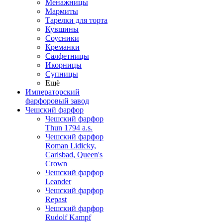
Менажницы
Мармиты
Тарелки для торта
Кувшины
Соусники
Креманки
Салфетницы
Икорницы
Супницы
Ещё
Императорский
фарфоровый завод
Чешский фарфор
Чешский фарфор
Thun 1794 a.s.
Чешский фарфор
Roman Lidicky,
Carlsbad, Queen's
Crown
Чешский фарфор
Leander
Чешский фарфор
Repast
Чешский фарфор
Rudolf Kampf