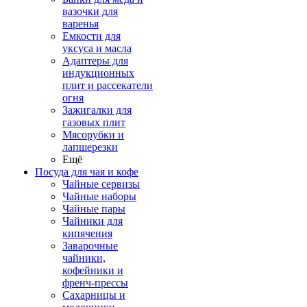
вазочки для
варенья
Емкости для
уксуса и масла
Адаптеры для
индукционных
плит и рассекатели
огня
Зажигалки для
газовых плит
Мясорубки и
лапшерезки
Ещё
Посуда для чая и кофе
Чайные сервизы
Чайные наборы
Чайные пары
Чайники для
кипячения
Заварочные
чайники,
кофейники и
френч-прессы
Сахарницы и