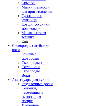
Крышки
Миски и емкости
для приготовления
Гусятницы и
утятницы
Ковши, соусники,
молоковарки
Малая бытовая
техника
Ещё
Сковороды, сотейники,
воки
Блинные
сковороды
Сковороды-гриль
Сотейники
Сковороды
Воки
Аксессуары для кухни
Разделочные доски
Солонки,
перечницы и
ёмкости для
специй
Хлебницы