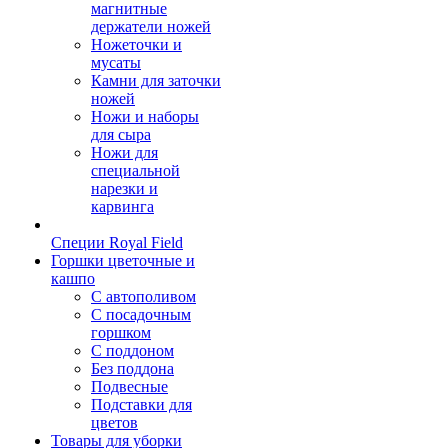
магнитные
держатели ножей
Ножеточки и
мусаты
Камни для заточки
ножей
Ножи и наборы
для сыра
Ножи для
специальной
нарезки и
карвинга
Специи Royal Field
Горшки цветочные и
кашпо
С автополивом
С посадочным
горшком
С поддоном
Без поддона
Подвесные
Подставки для
цветов
Товары для уборки