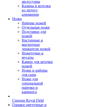
аксессуары
Казаны и котелки
из литого
алюминия
Ножи
Наборы ножей
Отдельные ножи
Подставки для
ножей
Настенные и
магнитные
держатели ножей
Ножеточки и
мусаты
Камни для заточки
ножей
Ножи и наборы
для сыра
Ножи для
специальной
нарезки и
карвинга
Специи Royal Field
Горшки цветочные и