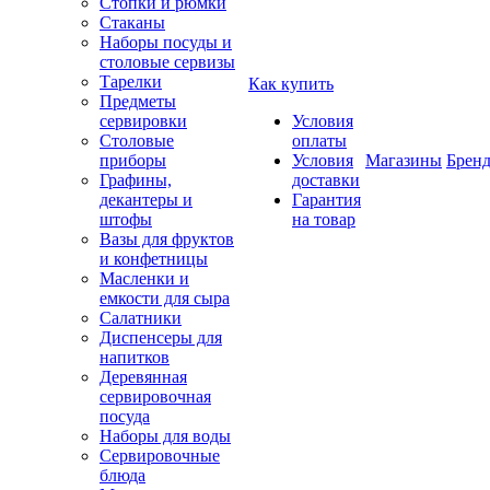
Стопки и рюмки
Стаканы
Наборы посуды и
столовые сервизы
Тарелки
Как купить
Предметы
сервировки
Условия
Столовые
оплаты
приборы
Условия
Магазины
Брен
Графины,
доставки
декантеры и
Гарантия
штофы
на товар
Вазы для фруктов
и конфетницы
Масленки и
емкости для сыра
Салатники
Диспенсеры для
напитков
Деревянная
сервировочная
посуда
Наборы для воды
Сервировочные
блюда