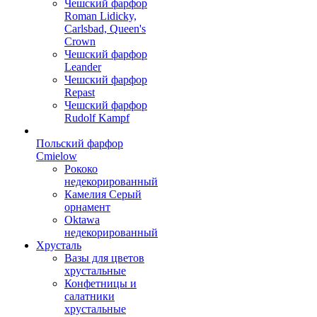
Чешский фарфор
Roman Lidicky,
Carlsbad, Queen's
Crown
Чешский фарфор
Leander
Чешский фарфор
Repast
Чешский фарфор
Rudolf Kampf
Польский фарфор
Сmielow
Рококо
недекорированный
Камелия Серый
орнамент
Oktawa
недекорированный
Хрусталь
Вазы для цветов
хрустальные
Конфетницы и
салатники
хрустальные