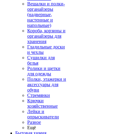
Вешалки и полки-
органайзеры
(надверные,
настенные и
напольные)
Короба, корзины и
органайзеры для
хранения
Гладильные доски
и чехлы
Сушилки для
белья
Ролики и щетки
для одежды
Полки, этажерки и
аксессуары для
обуви
Стремянки
Крючки
хозяйственные
Лейки и
опрыскиватели
Разное
Ещё
Бытовая химия