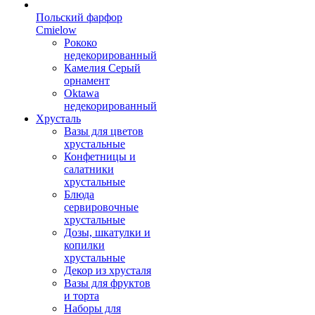
Польский фарфор
Сmielow
Рококо
недекорированный
Камелия Серый
орнамент
Oktawa
недекорированный
Хрусталь
Вазы для цветов
хрустальные
Конфетницы и
салатники
хрустальные
Блюда
сервировочные
хрустальные
Дозы, шкатулки и
копилки
хрустальные
Декор из хрусталя
Вазы для фруктов
и торта
Наборы для