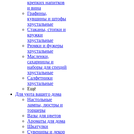
крепких напитков
и вина
Графины,
кувшины и штофы
хрустальные
Стаканы, стопки и
кружки
хрустальные
Рюмки и фужеры
хрустальные
Масленки,
сахарницы и
наборы для специй
хрустальные
Салфетники
хрустальные
Ещё
Для уюта вашего дома
Настольные
лампы, люстры и
торшеры
Вазы для цветов
Ароматы для дома
Шкатулки
Сувениры и декор