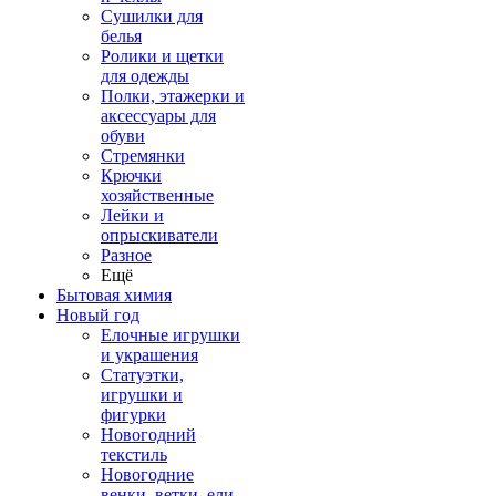
Сушилки для
белья
Ролики и щетки
для одежды
Полки, этажерки и
аксессуары для
обуви
Стремянки
Крючки
хозяйственные
Лейки и
опрыскиватели
Разное
Ещё
Бытовая химия
Новый год
Елочные игрушки
и украшения
Статуэтки,
игрушки и
фигурки
Новогодний
текстиль
Новогодние
венки, ветки, ели