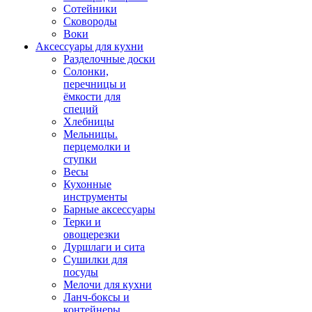
Сотейники
Сковороды
Воки
Аксессуары для кухни
Разделочные доски
Солонки,
перечницы и
ёмкости для
специй
Хлебницы
Мельницы.
перцемолки и
ступки
Весы
Кухонные
инструменты
Барные аксессуары
Терки и
овощерезки
Дуршлаги и сита
Сушилки для
посуды
Мелочи для кухни
Ланч-боксы и
контейнеры