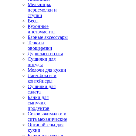
Мельницы.
перцемолки и
ступки
Весы
Кухонные
инструменты
Барные аксессуары
Терки и
овощерезки
Дуршлаги и сита
Сушилки для
посуды
Мелочи для кухни
Ланч-боксы и
контейнеры
Сушилки для
салата
Банки для
сыпучих
продуктов
Соковыжималки и
сита механические
Органайзеры для
кухни
Банки для меда и