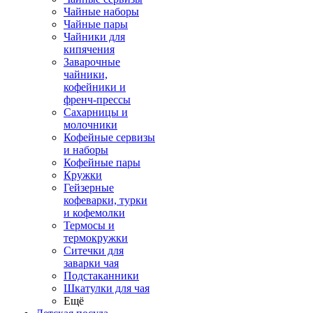
Чайные наборы
Чайные пары
Чайники для
кипячения
Заварочные
чайники,
кофейники и
френч-прессы
Сахарницы и
молочники
Кофейные сервизы
и наборы
Кофейные пары
Кружки
Гейзерные
кофеварки, турки
и кофемолки
Термосы и
термокружки
Ситечки для
заварки чая
Подстаканники
Шкатулки для чая
Ещё