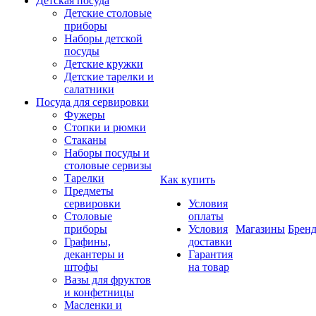
Детская посуда
Детские столовые
приборы
Наборы детской
посуды
Детские кружки
Детские тарелки и
салатники
Посуда для сервировки
Фужеры
Стопки и рюмки
Стаканы
Наборы посуды и
столовые сервизы
Тарелки
Как купить
Предметы
сервировки
Условия
Столовые
оплаты
приборы
Условия
Магазины
Брен
Графины,
доставки
декантеры и
Гарантия
штофы
на товар
Вазы для фруктов
и конфетницы
Масленки и