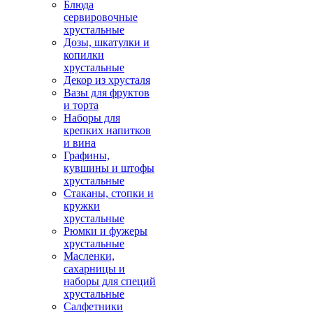
Блюда
сервировочные
хрустальные
Дозы, шкатулки и
копилки
хрустальные
Декор из хрусталя
Вазы для фруктов
и торта
Наборы для
крепких напитков
и вина
Графины,
кувшины и штофы
хрустальные
Стаканы, стопки и
кружки
хрустальные
Рюмки и фужеры
хрустальные
Масленки,
сахарницы и
наборы для специй
хрустальные
Салфетники