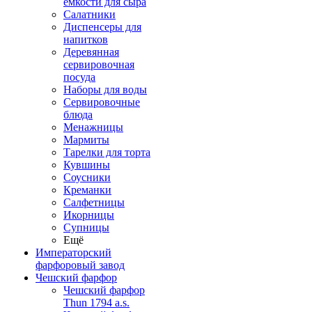
емкости для сыра
Салатники
Диспенсеры для
напитков
Деревянная
сервировочная
посуда
Наборы для воды
Сервировочные
блюда
Менажницы
Мармиты
Тарелки для торта
Кувшины
Соусники
Креманки
Салфетницы
Икорницы
Супницы
Ещё
Императорский
фарфоровый завод
Чешский фарфор
Чешский фарфор
Thun 1794 a.s.