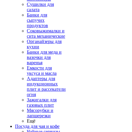
Сушилки для
салата
Банки для
сыпучих
продуктов
Соковыжималки и
сита механические
Органайзеры для
кухни
Банки для меда и
вазочки для
варенья
Емкости для
уксуса и масла
Адаптеры для
индукционных
плит и рассекатели
огня
Зажигалки для
газовых плит
Мясорубки и
лапшерезки
Ещё
Посуда для чая и кофе
Чайные сервизы