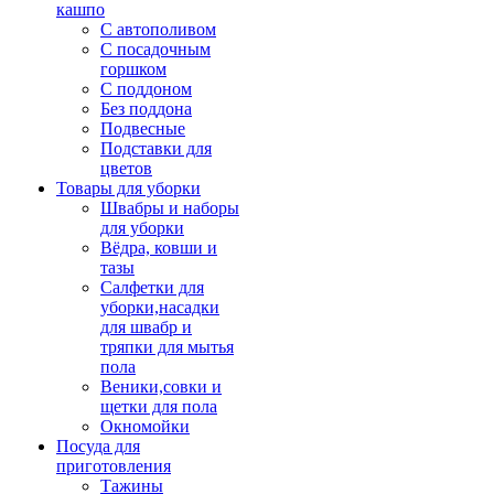
кашпо
С автополивом
С посадочным
горшком
С поддоном
Без поддона
Подвесные
Подставки для
цветов
Товары для уборки
Швабры и наборы
для уборки
Вёдра, ковши и
тазы
Салфетки для
уборки,насадки
для швабр и
тряпки для мытья
пола
Веники,совки и
щетки для пола
Окномойки
Посуда для
приготовления
Тажины