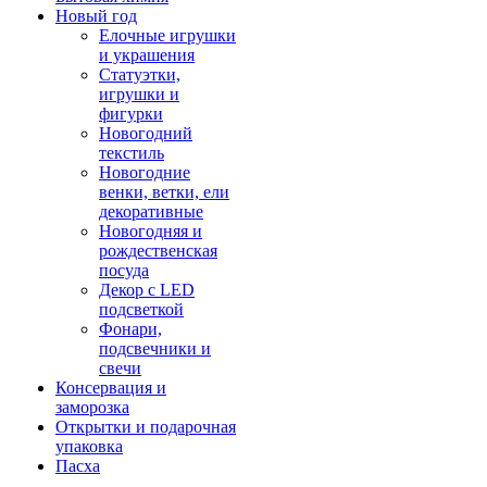
Новый год
Елочные игрушки
и украшения
Статуэтки,
игрушки и
фигурки
Новогодний
текстиль
Новогодние
венки, ветки, ели
декоративные
Новогодняя и
рождественская
посуда
Декор с LED
подсветкой
Фонари,
подсвечники и
свечи
Консервация и
заморозка
Открытки и подарочная
упаковка
Пасха