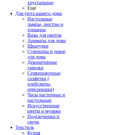
хрустальные
Ещё
Для уюта вашего дома
Настольные
лампы, люстры и
торшеры
Вазы для цветов
Ароматы для дома
Шкатулки
Сувениры и декор
для дома
Декоративные
тарелки
Сервировочные
салфетки (
плейсматы,
персонники)
Часы настенные и
настольные
Искусственные
цветы и муляжи
Подсвечники и
свечи
Текстиль
Кухня