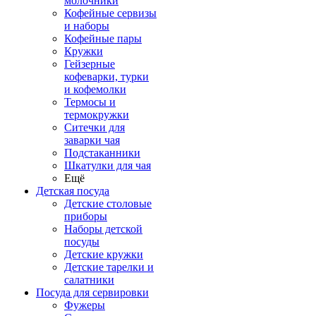
молочники
Кофейные сервизы
и наборы
Кофейные пары
Кружки
Гейзерные
кофеварки, турки
и кофемолки
Термосы и
термокружки
Ситечки для
заварки чая
Подстаканники
Шкатулки для чая
Ещё
Детская посуда
Детские столовые
приборы
Наборы детской
посуды
Детские кружки
Детские тарелки и
салатники
Посуда для сервировки
Фужеры