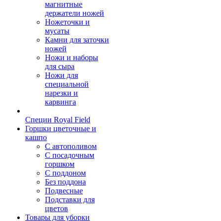
магнитные
держатели ножей
Ножеточки и
мусаты
Камни для заточки
ножей
Ножи и наборы
для сыра
Ножи для
специальной
нарезки и
карвинга
Специи Royal Field
Горшки цветочные и
кашпо
С автополивом
С посадочным
горшком
С поддоном
Без поддона
Подвесные
Подставки для
цветов
Товары для уборки