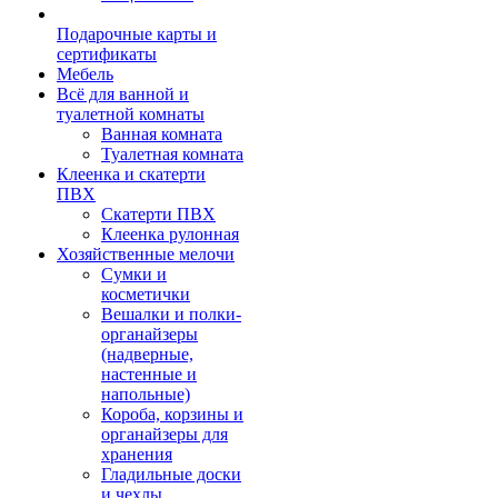
Подарочные карты и
сертификаты
Мебель
Всё для ванной и
туалетной комнаты
Ванная комната
Туалетная комната
Клеенка и скатерти
ПВХ
Скатерти ПВХ
Клеенка рулонная
Хозяйственные мелочи
Сумки и
косметички
Вешалки и полки-
органайзеры
(надверные,
настенные и
напольные)
Короба, корзины и
органайзеры для
хранения
Гладильные доски
и чехлы