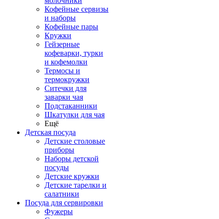
молочники
Кофейные сервизы
и наборы
Кофейные пары
Кружки
Гейзерные
кофеварки, турки
и кофемолки
Термосы и
термокружки
Ситечки для
заварки чая
Подстаканники
Шкатулки для чая
Ещё
Детская посуда
Детские столовые
приборы
Наборы детской
посуды
Детские кружки
Детские тарелки и
салатники
Посуда для сервировки
Фужеры