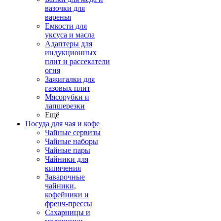
вазочки для
варенья
Емкости для
уксуса и масла
Адаптеры для
индукционных
плит и рассекатели
огня
Зажигалки для
газовых плит
Мясорубки и
лапшерезки
Ещё
Посуда для чая и кофе
Чайные сервизы
Чайные наборы
Чайные пары
Чайники для
кипячения
Заварочные
чайники,
кофейники и
френч-прессы
Сахарницы и