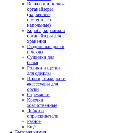
Вешалки и полки-
органайзеры
(надверные,
настенные и
напольные)
Короба, корзины и
органайзеры для
хранения
Гладильные доски
и чехлы
Сушилки для
белья
Ролики и щетки
для одежды
Полки, этажерки и
аксессуары для
обуви
Стремянки
Крючки
хозяйственные
Лейки и
опрыскиватели
Разное
Ещё
Бытовая химия