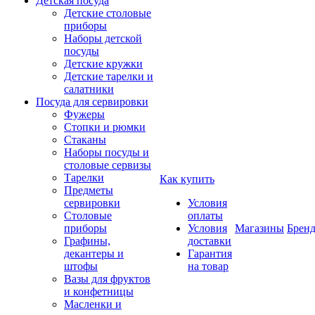
Детская посуда
Детские столовые
приборы
Наборы детской
посуды
Детские кружки
Детские тарелки и
салатники
Посуда для сервировки
Фужеры
Стопки и рюмки
Стаканы
Наборы посуды и
столовые сервизы
Тарелки
Как купить
Предметы
сервировки
Условия
Столовые
оплаты
приборы
Условия
Магазины
Брен
Графины,
доставки
декантеры и
Гарантия
штофы
на товар
Вазы для фруктов
и конфетницы
Масленки и