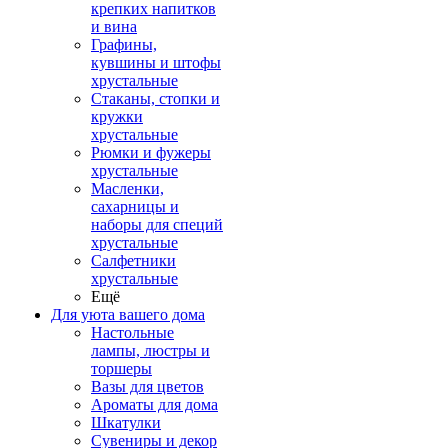
крепких напитков
и вина
Графины,
кувшины и штофы
хрустальные
Стаканы, стопки и
кружки
хрустальные
Рюмки и фужеры
хрустальные
Масленки,
сахарницы и
наборы для специй
хрустальные
Салфетники
хрустальные
Ещё
Для уюта вашего дома
Настольные
лампы, люстры и
торшеры
Вазы для цветов
Ароматы для дома
Шкатулки
Сувениры и декор