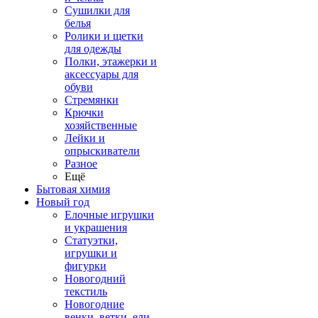
Сушилки для
белья
Ролики и щетки
для одежды
Полки, этажерки и
аксессуары для
обуви
Стремянки
Крючки
хозяйственные
Лейки и
опрыскиватели
Разное
Ещё
Бытовая химия
Новый год
Елочные игрушки
и украшения
Статуэтки,
игрушки и
фигурки
Новогодний
текстиль
Новогодние
венки, ветки, ели