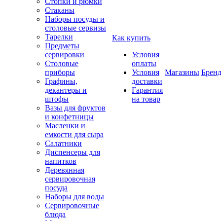
Стопки и рюмки
Стаканы
Наборы посуды и
столовые сервизы
Тарелки
Как купить
Предметы
сервировки
Условия
Столовые
оплаты
приборы
Условия
Магазины
Брен
Графины,
доставки
декантеры и
Гарантия
штофы
на товар
Вазы для фруктов
и конфетницы
Масленки и
емкости для сыра
Салатники
Диспенсеры для
напитков
Деревянная
сервировочная
посуда
Наборы для воды
Сервировочные
блюда