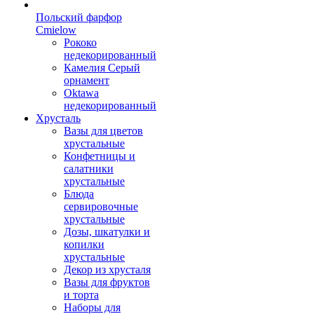
Польский фарфор
Сmielow
Рококо
недекорированный
Камелия Серый
орнамент
Oktawa
недекорированный
Хрусталь
Вазы для цветов
хрустальные
Конфетницы и
салатники
хрустальные
Блюда
сервировочные
хрустальные
Дозы, шкатулки и
копилки
хрустальные
Декор из хрусталя
Вазы для фруктов
и торта
Наборы для