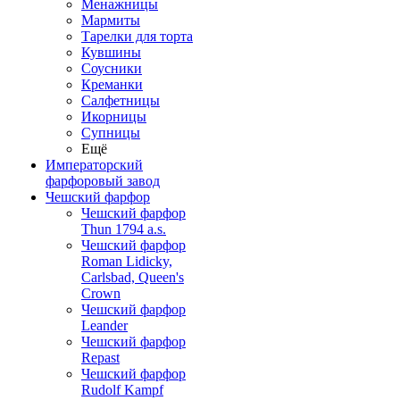
Менажницы
Мармиты
Тарелки для торта
Кувшины
Соусники
Креманки
Салфетницы
Икорницы
Супницы
Ещё
Императорский
фарфоровый завод
Чешский фарфор
Чешский фарфор
Thun 1794 a.s.
Чешский фарфор
Roman Lidicky,
Carlsbad, Queen's
Crown
Чешский фарфор
Leander
Чешский фарфор
Repast
Чешский фарфор
Rudolf Kampf