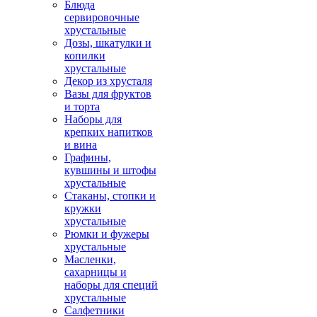
Блюда
сервировочные
хрустальные
Дозы, шкатулки и
копилки
хрустальные
Декор из хрусталя
Вазы для фруктов
и торта
Наборы для
крепких напитков
и вина
Графины,
кувшины и штофы
хрустальные
Стаканы, стопки и
кружки
хрустальные
Рюмки и фужеры
хрустальные
Масленки,
сахарницы и
наборы для специй
хрустальные
Салфетники