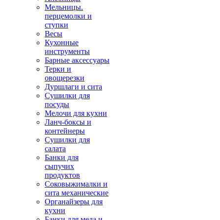
Мельницы.
перцемолки и
ступки
Весы
Кухонные
инструменты
Барные аксессуары
Терки и
овощерезки
Дуршлаги и сита
Сушилки для
посуды
Мелочи для кухни
Ланч-боксы и
контейнеры
Сушилки для
салата
Банки для
сыпучих
продуктов
Соковыжималки и
сита механические
Органайзеры для
кухни
Банки для меда и