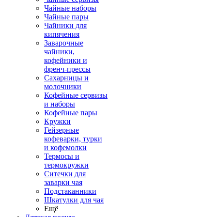
Чайные наборы
Чайные пары
Чайники для
кипячения
Заварочные
чайники,
кофейники и
френч-прессы
Сахарницы и
молочники
Кофейные сервизы
и наборы
Кофейные пары
Кружки
Гейзерные
кофеварки, турки
и кофемолки
Термосы и
термокружки
Ситечки для
заварки чая
Подстаканники
Шкатулки для чая
Ещё