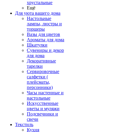
хрустальные
Ещё
Для уюта вашего дома
Настольные
лампы, люстры и
торшеры
Вазы для цветов
Ароматы для дома
Шкатулки
Сувениры и декор
для дома
Декоративные
тарелки
Сервировочные
салфетки (
плейсматы,
персонники)
Часы настенные и
настольные
Искусственные
цветы и муляжи
Подсвечники и
свечи
Текстиль
Кухня