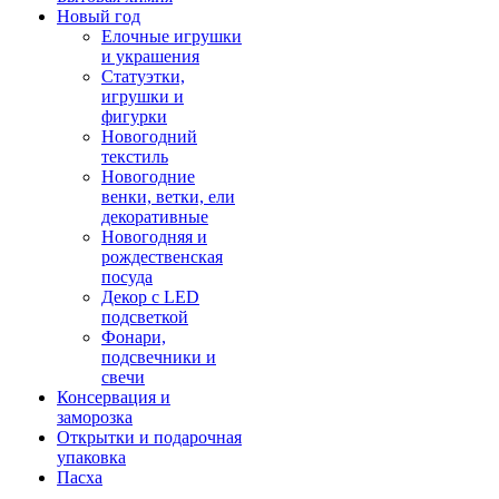
Новый год
Елочные игрушки
и украшения
Статуэтки,
игрушки и
фигурки
Новогодний
текстиль
Новогодние
венки, ветки, ели
декоративные
Новогодняя и
рождественская
посуда
Декор с LED
подсветкой
Фонари,
подсвечники и
свечи
Консервация и
заморозка
Открытки и подарочная
упаковка
Пасха