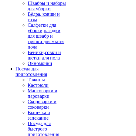
Швабры и наборы
для уборки
Вёдра, ковши и
тазы
Салфетки для
уборки,насадки
для швабр и
тряпки для мытья
пола
Веники,совки и
щетки для пола
Окномойки
Посуда для
приготовления
Тажины
Кастрюли
Мантоварки и
пароварки
Скороварки и
соковарки
Выпечка и
запекание
Посуда для
быстрого
приготовления