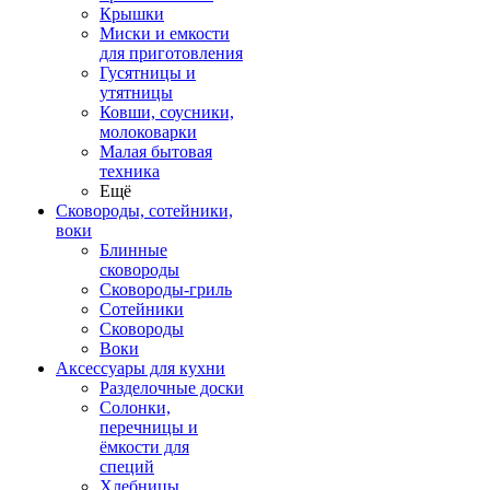
Крышки
Миски и емкости
для приготовления
Гусятницы и
утятницы
Ковши, соусники,
молоковарки
Малая бытовая
техника
Ещё
Сковороды, сотейники,
воки
Блинные
сковороды
Сковороды-гриль
Сотейники
Сковороды
Воки
Аксессуары для кухни
Разделочные доски
Солонки,
перечницы и
ёмкости для
специй
Хлебницы