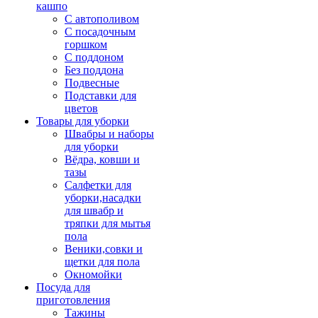
кашпо
С автополивом
С посадочным
горшком
С поддоном
Без поддона
Подвесные
Подставки для
цветов
Товары для уборки
Швабры и наборы
для уборки
Вёдра, ковши и
тазы
Салфетки для
уборки,насадки
для швабр и
тряпки для мытья
пола
Веники,совки и
щетки для пола
Окномойки
Посуда для
приготовления
Тажины