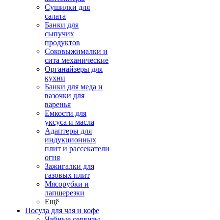
Сушилки для
салата
Банки для
сыпучих
продуктов
Соковыжималки и
сита механические
Органайзеры для
кухни
Банки для меда и
вазочки для
варенья
Емкости для
уксуса и масла
Адаптеры для
индукционных
плит и рассекатели
огня
Зажигалки для
газовых плит
Мясорубки и
лапшерезки
Ещё
Посуда для чая и кофе
Чайные сервизы