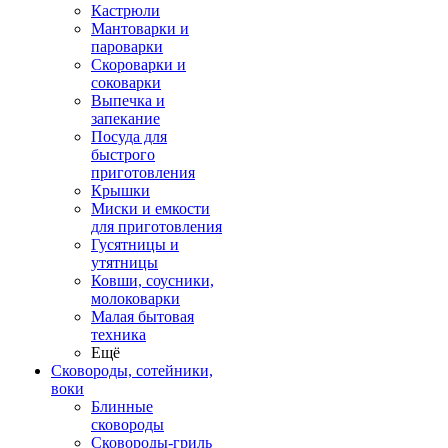
Кастрюли
Мантоварки и
пароварки
Скороварки и
соковарки
Выпечка и
запекание
Посуда для
быстрого
приготовления
Крышки
Миски и емкости
для приготовления
Гусятницы и
утятницы
Ковши, соусники,
молоковарки
Малая бытовая
техника
Ещё
Сковороды, сотейники,
воки
Блинные
сковороды
Сковороды-гриль