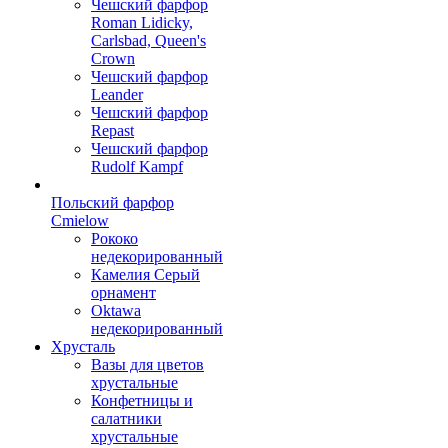
Чешский фарфор
Roman Lidicky,
Carlsbad, Queen's
Crown
Чешский фарфор
Leander
Чешский фарфор
Repast
Чешский фарфор
Rudolf Kampf
Польский фарфор
Сmielow
Рококо
недекорированный
Камелия Серый
орнамент
Oktawa
недекорированный
Хрусталь
Вазы для цветов
хрустальные
Конфетницы и
салатники
хрустальные