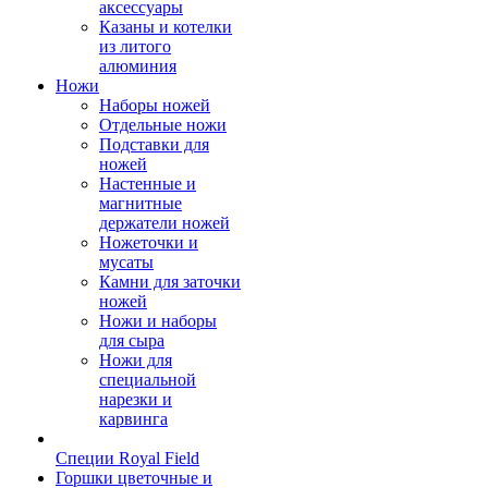
аксессуары
Казаны и котелки
из литого
алюминия
Ножи
Наборы ножей
Отдельные ножи
Подставки для
ножей
Настенные и
магнитные
держатели ножей
Ножеточки и
мусаты
Камни для заточки
ножей
Ножи и наборы
для сыра
Ножи для
специальной
нарезки и
карвинга
Специи Royal Field
Горшки цветочные и