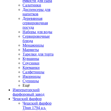
емкости для сыра
Салатники
Диспенсеры для
напитков
Деревянная
сервировочная
посуда
Наборы для воды
Сервировочные
блюда
Менажницы
Мармиты
Тарелки для торта
Кувшины
Соусники
Креманки
Салфетницы
Икорницы
Супницы
Ещё
Императорский
фарфоровый завод
Чешский фарфор
Чешский фарфор
Thun 1794 a.s.