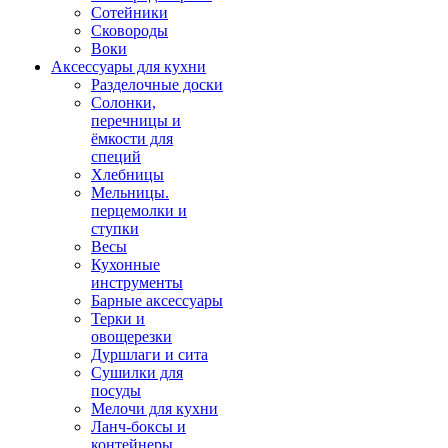
Сотейники
Сковороды
Воки
Аксессуары для кухни
Разделочные доски
Солонки,
перечницы и
ёмкости для
специй
Хлебницы
Мельницы.
перцемолки и
ступки
Весы
Кухонные
инструменты
Барные аксессуары
Терки и
овощерезки
Дуршлаги и сита
Сушилки для
посуды
Мелочи для кухни
Ланч-боксы и
контейнеры