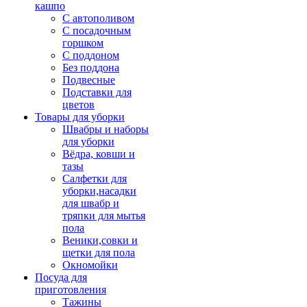
кашпо
С автополивом
С посадочным
горшком
С поддоном
Без поддона
Подвесные
Подставки для
цветов
Товары для уборки
Швабры и наборы
для уборки
Вёдра, ковши и
тазы
Салфетки для
уборки,насадки
для швабр и
тряпки для мытья
пола
Веники,совки и
щетки для пола
Окномойки
Посуда для
приготовления
Тажины