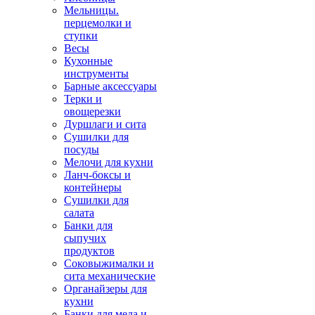
Мельницы.
перцемолки и
ступки
Весы
Кухонные
инструменты
Барные аксессуары
Терки и
овощерезки
Дуршлаги и сита
Сушилки для
посуды
Мелочи для кухни
Ланч-боксы и
контейнеры
Сушилки для
салата
Банки для
сыпучих
продуктов
Соковыжималки и
сита механические
Органайзеры для
кухни
Банки для меда и