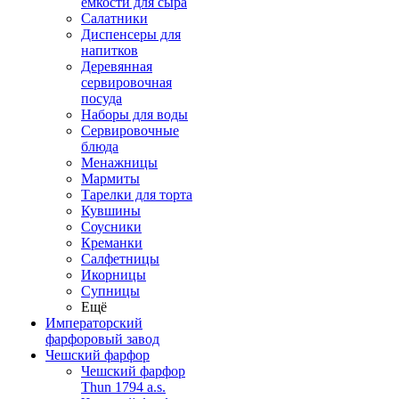
емкости для сыра
Салатники
Диспенсеры для
напитков
Деревянная
сервировочная
посуда
Наборы для воды
Сервировочные
блюда
Менажницы
Мармиты
Тарелки для торта
Кувшины
Соусники
Креманки
Салфетницы
Икорницы
Супницы
Ещё
Императорский
фарфоровый завод
Чешский фарфор
Чешский фарфор
Thun 1794 a.s.