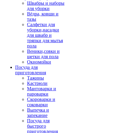
Швабры и наборы
для уборки
Вёдра, ковши и
тазы
Салфетки для
уборки,насадки
для швабр и
тряпки для мытья
пола
Веники,совки и
щетки для пола
Окномойки
Посуда для
приготовления
Тажины
Кастрюли
Мантоварки и
пароварки
Скороварки и
соковарки
Выпечка и
запекание
Посуда для
быстрого
приготовления