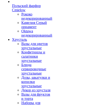
Польский фарфор
Сmielow
Рококо
недекорированный
Камелия Серый
орнамент
Oktawa
недекорированный
Хрусталь
Вазы для цветов
хрустальные
Конфетницы и
салатники
хрустальные
Блюда
сервировочные
хрустальные
Дозы, шкатулки и
копилки
хрустальные
Декор из хрусталя
Вазы для фруктов
и торта
Наборы для