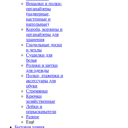
Вешалки и полки-
органайзеры
(надверные,
настенные и
напольные)
Короба, корзины и
органайзеры для
хранения
Гладильные доски
и чехлы
Сушилки для
белья
Ролики и щетки
для одежды
Полки, этажерки и
аксессуары для
обуви
Стремянки
Крючки
хозяйственные
Лейки и
опрыскиватели
Разное
Ещё
Бытовая химия