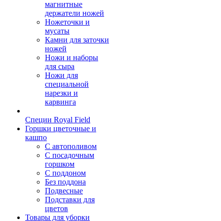
магнитные
держатели ножей
Ножеточки и
мусаты
Камни для заточки
ножей
Ножи и наборы
для сыра
Ножи для
специальной
нарезки и
карвинга
Специи Royal Field
Горшки цветочные и
кашпо
С автополивом
С посадочным
горшком
С поддоном
Без поддона
Подвесные
Подставки для
цветов
Товары для уборки