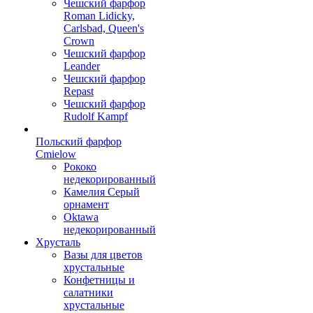
Чешский фарфор
Roman Lidicky,
Carlsbad, Queen's
Crown
Чешский фарфор
Leander
Чешский фарфор
Repast
Чешский фарфор
Rudolf Kampf
Польский фарфор
Сmielow
Рококо
недекорированный
Камелия Серый
орнамент
Oktawa
недекорированный
Хрусталь
Вазы для цветов
хрустальные
Конфетницы и
салатники
хрустальные