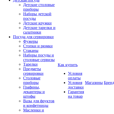
Детская посуда
Детские столовые
приборы
Наборы детской
посуды
Детские кружки
Детские тарелки и
салатники
Посуда для сервировки
Фужеры
Стопки и рюмки
Стаканы
Наборы посуды и
столовые сервизы
Тарелки
Как купить
Предметы
сервировки
Условия
Столовые
оплаты
приборы
Условия
Магазины
Брен
Графины,
доставки
декантеры и
Гарантия
штофы
на товар
Вазы для фруктов
и конфетницы
Масленки и