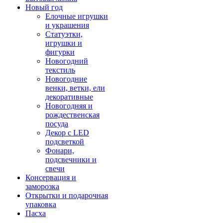
Новый год
Елочные игрушки
и украшения
Статуэтки,
игрушки и
фигурки
Новогодний
текстиль
Новогодние
венки, ветки, ели
декоративные
Новогодняя и
рождественская
посуда
Декор с LED
подсветкой
Фонари,
подсвечники и
свечи
Консервация и
заморозка
Открытки и подарочная
упаковка
Пасха