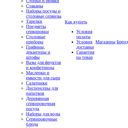
Стопки и рюмки
Стаканы
Наборы посуды и
столовые сервизы
Тарелки
Как купить
Предметы
сервировки
Условия
Столовые
оплаты
приборы
Условия
Магазины
Брен
Графины,
доставки
декантеры и
Гарантия
штофы
на товар
Вазы для фруктов
и конфетницы
Масленки и
емкости для сыра
Салатники
Диспенсеры для
напитков
Деревянная
сервировочная
посуда
Наборы для воды
Сервировочные
блюда