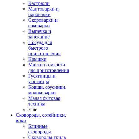
Кастрюли
Мантоварки и
пароварки
Скороварки и
соковарки
Выпечка и
запекание
Посуда для
быстрого
приготовления
Крышки
Миски и емкости
для приготовления
Гусятницы и
утятницы
Ковши, соусники,
молоковарки
Малая бытовая
техника
Ещё
Сковороды, сотейники,
воки
Блинные
сковороды
Сковороды-гриль