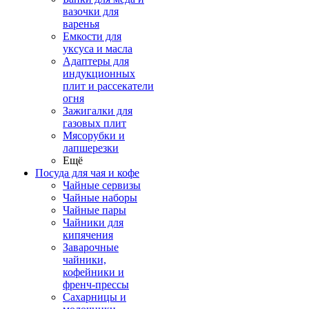
вазочки для
варенья
Емкости для
уксуса и масла
Адаптеры для
индукционных
плит и рассекатели
огня
Зажигалки для
газовых плит
Мясорубки и
лапшерезки
Ещё
Посуда для чая и кофе
Чайные сервизы
Чайные наборы
Чайные пары
Чайники для
кипячения
Заварочные
чайники,
кофейники и
френч-прессы
Сахарницы и