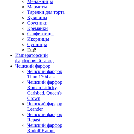
Менажницы
Мармиты
Тарелки для торта
Кувшины
Соусники
Креманки
Салфетницы
Икорницы
Супницы
Ещё
Императорский
фарфоровый завод
Чешский фарфор
Чешский фарфор
Thun 1794 a.s.
Чешский фарфор
Roman Lidicky,
Carlsbad, Queen's
Crown
Чешский фарфор
Leander
Чешский фарфор
Repast
Чешский фарфор
Rudolf Kampf