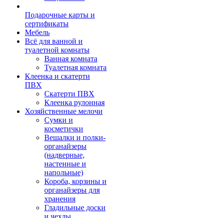
Подарочные карты и
сертификаты
Мебель
Всё для ванной и
туалетной комнаты
Ванная комната
Туалетная комната
Клеенка и скатерти
ПВХ
Скатерти ПВХ
Клеенка рулонная
Хозяйственные мелочи
Сумки и
косметички
Вешалки и полки-
органайзеры
(надверные,
настенные и
напольные)
Короба, корзины и
органайзеры для
хранения
Гладильные доски
и чехлы