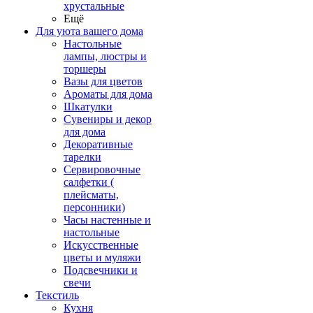
хрустальные
Ещё
Для уюта вашего дома
Настольные
лампы, люстры и
торшеры
Вазы для цветов
Ароматы для дома
Шкатулки
Сувениры и декор
для дома
Декоративные
тарелки
Сервировочные
салфетки (
плейсматы,
персонники)
Часы настенные и
настольные
Искусственные
цветы и муляжи
Подсвечники и
свечи
Текстиль
Кухня