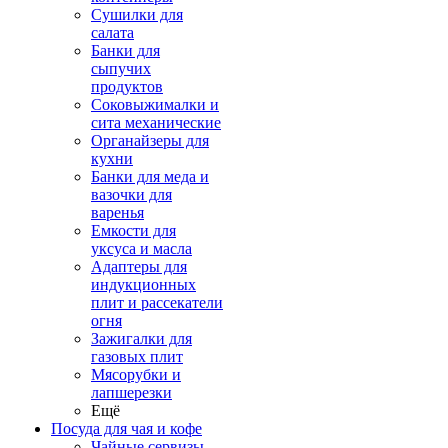
Сушилки для
салата
Банки для
сыпучих
продуктов
Соковыжималки и
сита механические
Органайзеры для
кухни
Банки для меда и
вазочки для
варенья
Емкости для
уксуса и масла
Адаптеры для
индукционных
плит и рассекатели
огня
Зажигалки для
газовых плит
Мясорубки и
лапшерезки
Ещё
Посуда для чая и кофе
Чайные сервизы