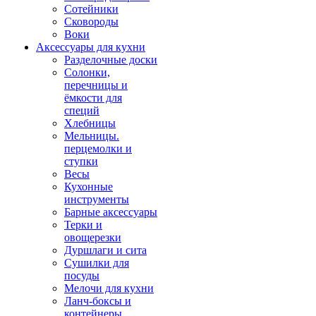
Сотейники
Сковороды
Воки
Аксессуары для кухни
Разделочные доски
Солонки,
перечницы и
ёмкости для
специй
Хлебницы
Мельницы.
перцемолки и
ступки
Весы
Кухонные
инструменты
Барные аксессуары
Терки и
овощерезки
Дуршлаги и сита
Сушилки для
посуды
Мелочи для кухни
Ланч-боксы и
контейнеры