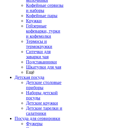
молочники
Кофейные сервизы
и наборы
Кофейные пары
Кружки
Гейзерные
кофеварки, турки
и кофемолки
Термосы и
термокружки
Ситечки для
заварки чая
Подстаканники
Шкатулки для чая
Ещё
Детская посуда
Детские столовые
приборы
Наборы детской
посуды
Детские кружки
Детские тарелки и
салатники
Посуда для сервировки
Фужеры