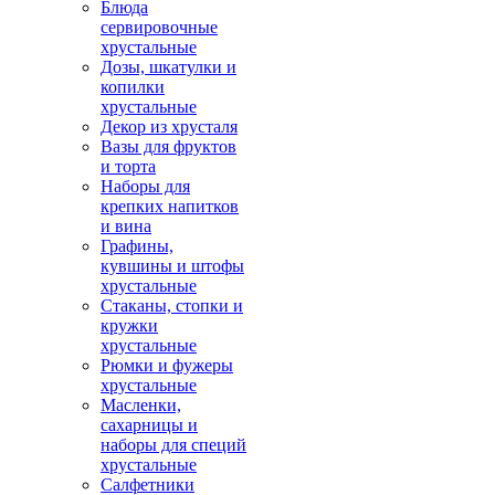
Блюда
сервировочные
хрустальные
Дозы, шкатулки и
копилки
хрустальные
Декор из хрусталя
Вазы для фруктов
и торта
Наборы для
крепких напитков
и вина
Графины,
кувшины и штофы
хрустальные
Стаканы, стопки и
кружки
хрустальные
Рюмки и фужеры
хрустальные
Масленки,
сахарницы и
наборы для специй
хрустальные
Салфетники