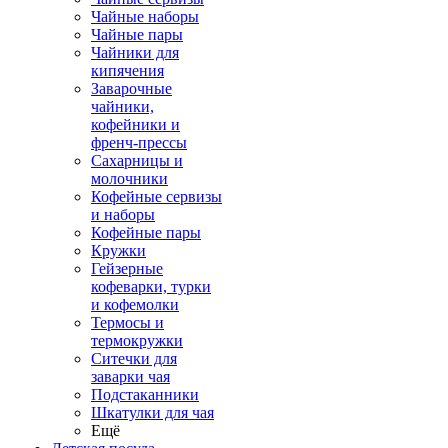
Чайные наборы
Чайные пары
Чайники для
кипячения
Заварочные
чайники,
кофейники и
френч-прессы
Сахарницы и
молочники
Кофейные сервизы
и наборы
Кофейные пары
Кружки
Гейзерные
кофеварки, турки
и кофемолки
Термосы и
термокружки
Ситечки для
заварки чая
Подстаканники
Шкатулки для чая
Ещё