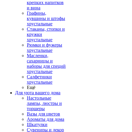
крепких напитков
и вина
Графины,
кувшины и штофы
хрустальные
Стаканы, стопки и
кружки
хрустальные
Рюмки и фужеры
хрустальные
Масленки,
сахарницы и
наборы для специй
хрустальные
Салфетники
хрустальные
Ещё
Для уюта вашего дома
Настольные
лампы, люстры и
торшеры
Вазы для цветов
Ароматы для дома
Шкатулки
Сувениры и декор