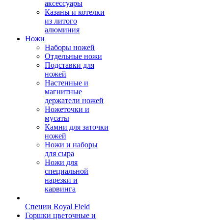
аксессуары
Казаны и котелки
из литого
алюминия
Ножи
Наборы ножей
Отдельные ножи
Подставки для
ножей
Настенные и
магнитные
держатели ножей
Ножеточки и
мусаты
Камни для заточки
ножей
Ножи и наборы
для сыра
Ножи для
специальной
нарезки и
карвинга
Специи Royal Field
Горшки цветочные и