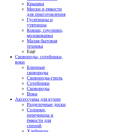
Крышки
Миски и емкости
для приготовления
Гусятницы и
утятницы
Ковши, соусники,
молоковарки
Малая бытовая
техника
Ещё
Сковороды, сотейники,
воки
Блинные
сковороды
Сковороды-гриль
Сотейники
Сковороды
Воки
Аксессуары для кухни
Разделочные доски
Солонки,
перечницы и
ёмкости для
специй
Хлебницы