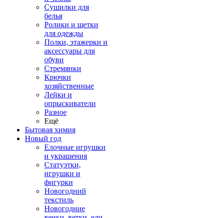
Сушилки для
белья
Ролики и щетки
для одежды
Полки, этажерки и
аксессуары для
обуви
Стремянки
Крючки
хозяйственные
Лейки и
опрыскиватели
Разное
Ещё
Бытовая химия
Новый год
Елочные игрушки
и украшения
Статуэтки,
игрушки и
фигурки
Новогодний
текстиль
Новогодние
венки, ветки, ели