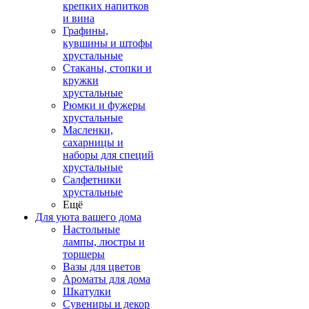
крепких напитков
и вина
Графины,
кувшины и штофы
хрустальные
Стаканы, стопки и
кружки
хрустальные
Рюмки и фужеры
хрустальные
Масленки,
сахарницы и
наборы для специй
хрустальные
Салфетники
хрустальные
Ещё
Для уюта вашего дома
Настольные
лампы, люстры и
торшеры
Вазы для цветов
Ароматы для дома
Шкатулки
Сувениры и декор