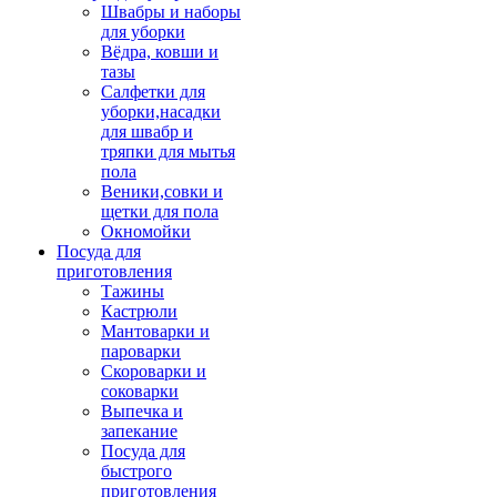
Швабры и наборы
для уборки
Вёдра, ковши и
тазы
Салфетки для
уборки,насадки
для швабр и
тряпки для мытья
пола
Веники,совки и
щетки для пола
Окномойки
Посуда для
приготовления
Тажины
Кастрюли
Мантоварки и
пароварки
Скороварки и
соковарки
Выпечка и
запекание
Посуда для
быстрого
приготовления