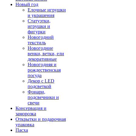
Новый год
Елочные игрушки
и украшения
Статуэтки,
игрушки и
фигурки
Новогодний
текстиль
Новогодние
венки, ветки, ели
декоративные
Новогодняя и
рождественская
посуда
Декор с LED
подсветкой
Фонари,
подсвечники и
свечи
Консервация и
заморозка
Открытки и подарочная
упаковка
Пасха