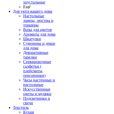
хрустальные
Ещё
Для уюта вашего дома
Настольные
лампы, люстры и
торшеры
Вазы для цветов
Ароматы для дома
Шкатулки
Сувениры и декор
для дома
Декоративные
тарелки
Сервировочные
салфетки (
плейсматы,
персонники)
Часы настенные и
настольные
Искусственные
цветы и муляжи
Подсвечники и
свечи
Текстиль
Кухня