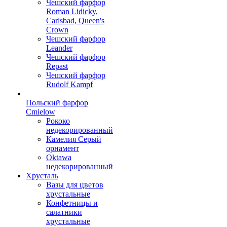
Чешский фарфор
Roman Lidicky,
Carlsbad, Queen's
Crown
Чешский фарфор
Leander
Чешский фарфор
Repast
Чешский фарфор
Rudolf Kampf
Польский фарфор
Сmielow
Рококо
недекорированный
Камелия Серый
орнамент
Oktawa
недекорированный
Хрусталь
Вазы для цветов
хрустальные
Конфетницы и
салатники
хрустальные