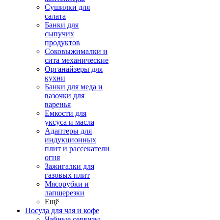
Сушилки для
салата
Банки для
сыпучих
продуктов
Соковыжималки и
сита механические
Органайзеры для
кухни
Банки для меда и
вазочки для
варенья
Емкости для
уксуса и масла
Адаптеры для
индукционных
плит и рассекатели
огня
Зажигалки для
газовых плит
Мясорубки и
лапшерезки
Ещё
Посуда для чая и кофе
Чайные сервизы