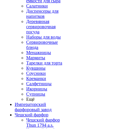
емкости для сыра
Салатники
Диспенсеры для
напитков
Деревянная
сервировочная
посуда
Наборы для воды
Сервировочные
блюда
Менажницы
Мармиты
Тарелки для торта
Кувшины
Соусники
Креманки
Салфетницы
Икорницы
Супницы
Ещё
Императорский
фарфоровый завод
Чешский фарфор
Чешский фарфор
Thun 1794 a.s.