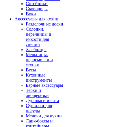
Сотейники
Сковороды
Воки
Аксессуары для кухни
Разделочные доски
Солонки,
перечницы и
ёмкости для
специй
Хлебницы
Мельницы.
перцемолки и
ступки
Весы
Кухонные
инструменты
Барные аксессуары
Терки и
овощерезки
Дуршлаги и сита
Сушилки для
посуды
Мелочи для кухни
Ланч-боксы и
контейнеры