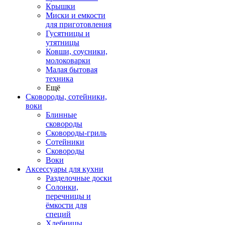
Крышки
Миски и емкости
для приготовления
Гусятницы и
утятницы
Ковши, соусники,
молоковарки
Малая бытовая
техника
Ещё
Сковороды, сотейники,
воки
Блинные
сковороды
Сковороды-гриль
Сотейники
Сковороды
Воки
Аксессуары для кухни
Разделочные доски
Солонки,
перечницы и
ёмкости для
специй
Хлебницы