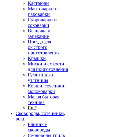
Кастрюли
Мантоварки и
пароварки
Скороварки и
соковарки
Выпечка и
запекание
Посуда для
быстрого
приготовления
Крышки
Миски и емкости
для приготовления
Гусятницы и
утятницы
Ковши, соусники,
молоковарки
Малая бытовая
техника
Ещё
Сковороды, сотейники,
воки
Блинные
сковороды
Сковороды-гриль