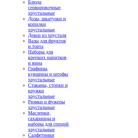
Блюда
сервировочные
хрустальные
Дозы, шкатулки и
копилки
хрустальные
Декор из хрусталя
Вазы для фруктов
и торта
Наборы для
крепких напитков
и вина
Графины,
кувшины и штофы
хрустальные
Стаканы, стопки и
кружки
хрустальные
Рюмки и фужеры
хрустальные
Масленки,
сахарницы и
наборы для специй
хрустальные
Салфетники