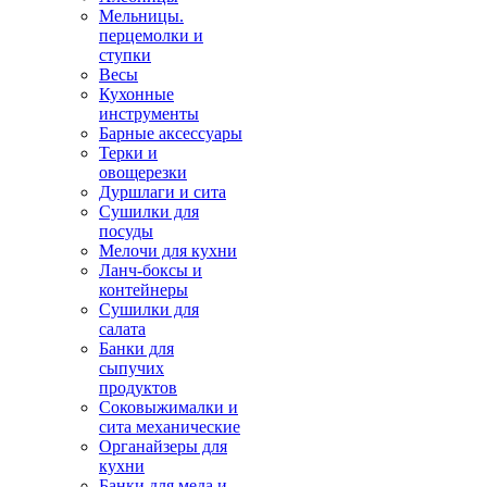
Мельницы.
перцемолки и
ступки
Весы
Кухонные
инструменты
Барные аксессуары
Терки и
овощерезки
Дуршлаги и сита
Сушилки для
посуды
Мелочи для кухни
Ланч-боксы и
контейнеры
Сушилки для
салата
Банки для
сыпучих
продуктов
Соковыжималки и
сита механические
Органайзеры для
кухни
Банки для меда и