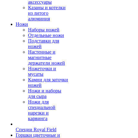
аксессуары
Казаны и котелки
из литого
алюминия
Ножи
Наборы ножей
Отдельные ножи
Подставки для
ножей
Настенные и
магнитные
держатели ножей
Ножеточки и
мусаты
Камни для заточки
ножей
Ножи и наборы
для сыра
Ножи для
специальной
нарезки и
карвинга
Специи Royal Field
Горшки цветочные и