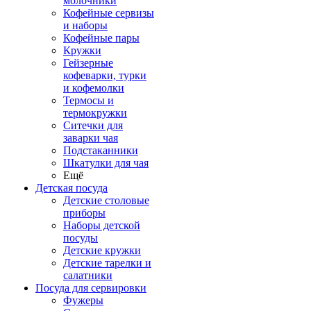
молочники
Кофейные сервизы
и наборы
Кофейные пары
Кружки
Гейзерные
кофеварки, турки
и кофемолки
Термосы и
термокружки
Ситечки для
заварки чая
Подстаканники
Шкатулки для чая
Ещё
Детская посуда
Детские столовые
приборы
Наборы детской
посуды
Детские кружки
Детские тарелки и
салатники
Посуда для сервировки
Фужеры