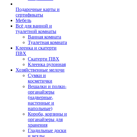
Подарочные карты и
сертификаты
Мебель
Всё для ванной и
туалетной комнаты
Ванная комната
Туалетная комната
Клеенка и скатерти
ПВХ
Скатерти ПВХ
Клеенка рулонная
Хозяйственные мелочи
Сумки и
косметички
Вешалки и полки-
органайзеры
(надверные,
настенные и
напольные)
Короба, корзины и
органайзеры для
хранения
Гладильные доски
и чехлы