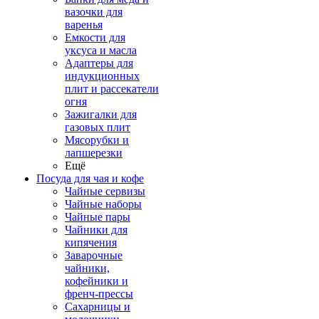
вазочки для
варенья
Емкости для
уксуса и масла
Адаптеры для
индукционных
плит и рассекатели
огня
Зажигалки для
газовых плит
Мясорубки и
лапшерезки
Ещё
Посуда для чая и кофе
Чайные сервизы
Чайные наборы
Чайные пары
Чайники для
кипячения
Заварочные
чайники,
кофейники и
френч-прессы
Сахарницы и