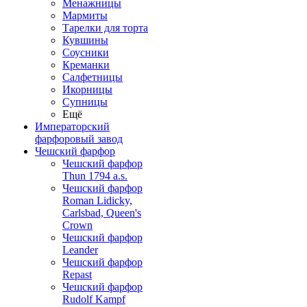
Менажницы
Мармиты
Тарелки для торта
Кувшины
Соусники
Креманки
Салфетницы
Икорницы
Супницы
Ещё
Императорский
фарфоровый завод
Чешский фарфор
Чешский фарфор
Thun 1794 a.s.
Чешский фарфор
Roman Lidicky,
Carlsbad, Queen's
Crown
Чешский фарфор
Leander
Чешский фарфор
Repast
Чешский фарфор
Rudolf Kampf