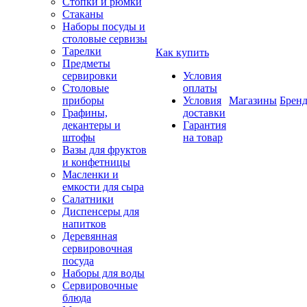
Стопки и рюмки
Стаканы
Наборы посуды и
столовые сервизы
Тарелки
Как купить
Предметы
сервировки
Условия
Столовые
оплаты
приборы
Условия
Магазины
Брен
Графины,
доставки
декантеры и
Гарантия
штофы
на товар
Вазы для фруктов
и конфетницы
Масленки и
емкости для сыра
Салатники
Диспенсеры для
напитков
Деревянная
сервировочная
посуда
Наборы для воды
Сервировочные
блюда