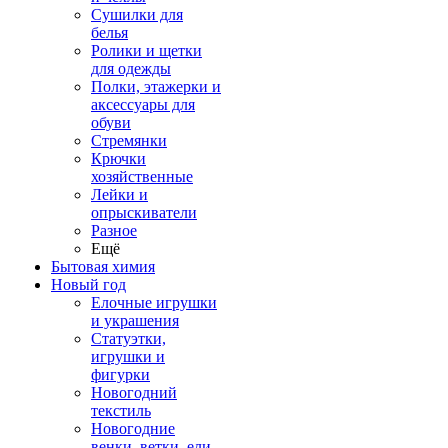
Сушилки для
белья
Ролики и щетки
для одежды
Полки, этажерки и
аксессуары для
обуви
Стремянки
Крючки
хозяйственные
Лейки и
опрыскиватели
Разное
Ещё
Бытовая химия
Новый год
Елочные игрушки
и украшения
Статуэтки,
игрушки и
фигурки
Новогодний
текстиль
Новогодние
венки, ветки, ели