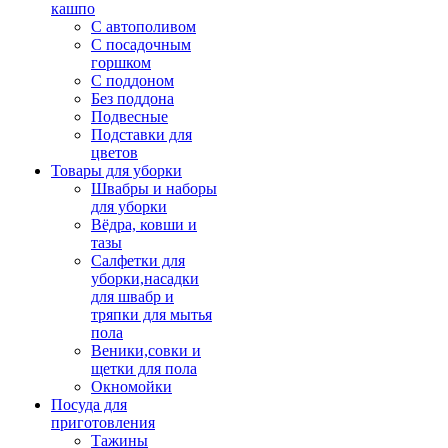
кашпо
С автополивом
С посадочным
горшком
С поддоном
Без поддона
Подвесные
Подставки для
цветов
Товары для уборки
Швабры и наборы
для уборки
Вёдра, ковши и
тазы
Салфетки для
уборки,насадки
для швабр и
тряпки для мытья
пола
Веники,совки и
щетки для пола
Окномойки
Посуда для
приготовления
Тажины