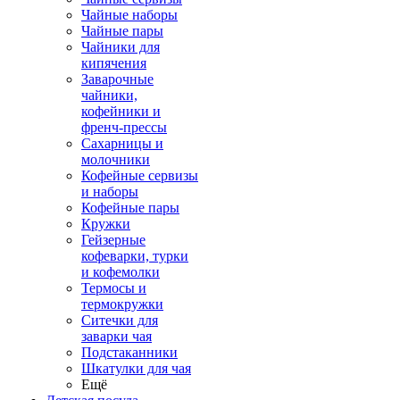
Чайные наборы
Чайные пары
Чайники для
кипячения
Заварочные
чайники,
кофейники и
френч-прессы
Сахарницы и
молочники
Кофейные сервизы
и наборы
Кофейные пары
Кружки
Гейзерные
кофеварки, турки
и кофемолки
Термосы и
термокружки
Ситечки для
заварки чая
Подстаканники
Шкатулки для чая
Ещё