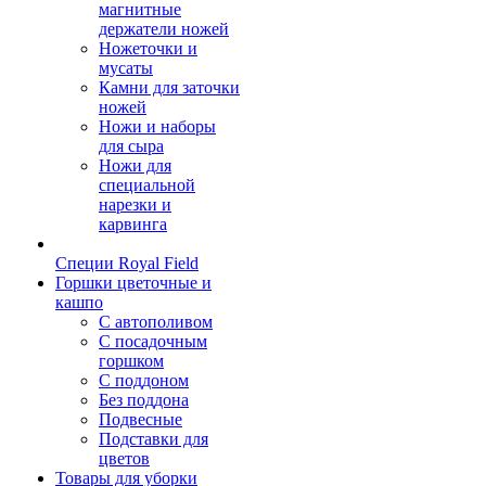
магнитные
держатели ножей
Ножеточки и
мусаты
Камни для заточки
ножей
Ножи и наборы
для сыра
Ножи для
специальной
нарезки и
карвинга
Специи Royal Field
Горшки цветочные и
кашпо
С автополивом
С посадочным
горшком
С поддоном
Без поддона
Подвесные
Подставки для
цветов
Товары для уборки