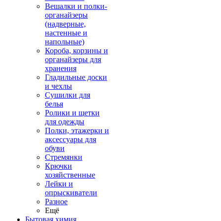
Вешалки и полки-
органайзеры
(надверные,
настенные и
напольные)
Короба, корзины и
органайзеры для
хранения
Гладильные доски
и чехлы
Сушилки для
белья
Ролики и щетки
для одежды
Полки, этажерки и
аксессуары для
обуви
Стремянки
Крючки
хозяйственные
Лейки и
опрыскиватели
Разное
Ещё
Бытовая химия