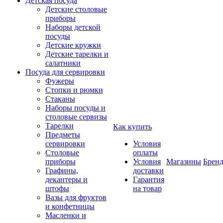
Детская посуда
Детские столовые
приборы
Наборы детской
посуды
Детские кружки
Детские тарелки и
салатники
Посуда для сервировки
Фужеры
Стопки и рюмки
Стаканы
Наборы посуды и
столовые сервизы
Тарелки
Как купить
Предметы
сервировки
Условия
Столовые
оплаты
приборы
Условия
Магазины
Брен
Графины,
доставки
декантеры и
Гарантия
штофы
на товар
Вазы для фруктов
и конфетницы
Масленки и