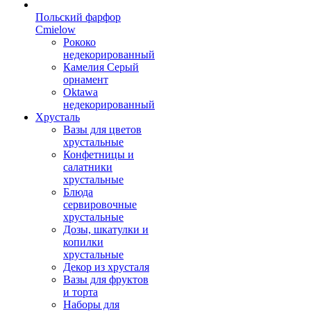
Польский фарфор
Сmielow
Рококо
недекорированный
Камелия Серый
орнамент
Oktawa
недекорированный
Хрусталь
Вазы для цветов
хрустальные
Конфетницы и
салатники
хрустальные
Блюда
сервировочные
хрустальные
Дозы, шкатулки и
копилки
хрустальные
Декор из хрусталя
Вазы для фруктов
и торта
Наборы для