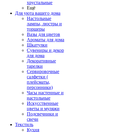
хрустальные
Ещё
Для уюта вашего дома
Настольные
лампы, люстры и
торшеры
Вазы для цветов
Ароматы для дома
Шкатулки
Сувениры и декор
для дома
Декоративные
тарелки
Сервировочные
салфетки (
плейсматы,
персонники)
Часы настенные и
настольные
Искусственные
цветы и муляжи
Подсвечники и
свечи
Текстиль
Кухня