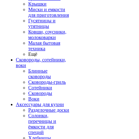
Крышки
Миски и емкости
для приготовления
Гусятницы и
утятницы
Ковши, соусники,
молоковарки
Малая бытовая
техника
Ещё
Сковороды, сотейники,
воки
Блинные
сковороды
Сковороды-гриль
Сотейники
Сковороды
Воки
Аксессуары для кухни
Разделочные доски
Солонки,
перечницы и
ёмкости для
специй
Хлебницы