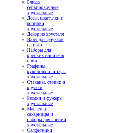
Блюда
сервировочные
хрустальные
Дозы, шкатулки и
копилки
хрустальные
Декор из хрусталя
Вазы для фруктов
и торта
Наборы для
крепких напитков
и вина
Графины,
кувшины и штофы
хрустальные
Стаканы, стопки и
кружки
хрустальные
Рюмки и фужеры
хрустальные
Масленки,
сахарницы и
наборы для специй
хрустальные
Салфетники