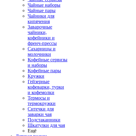
Чайные наборы
Чайные пары
Чайники для
кипячения
Заварочные
чайники,
кофейники и
френч-прессы
Сахарницы и
молочники
Кофейные сервизы
и наборы
Кофейные пары
Кружки
Гейзерные
кофеварки, турки
и кофемолки
Термосы и
термокружки
Ситечки для
заварки чая
Подстаканники
Шкатулки для чая
Ещё