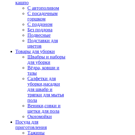
кашпо
С автополивом
С посадочным
горшком
С поддоном
Без поддона
Подвесные
Подставки для
цветов
Товары для уборки
Швабры и наборы
для уборки
Вёдра, ковши и
тазы
Салфетки для
уборки,насадки
для швабр и
тряпки для мытья
пола
Веники,совки и
щетки для пола
Окномойки
Посуда для
приготовления
Тажины