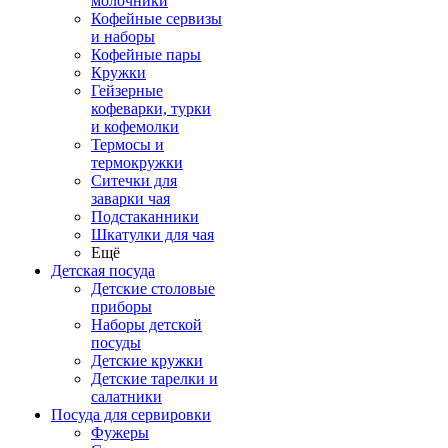
молочники
Кофейные сервизы
и наборы
Кофейные пары
Кружки
Гейзерные
кофеварки, турки
и кофемолки
Термосы и
термокружки
Ситечки для
заварки чая
Подстаканники
Шкатулки для чая
Ещё
Детская посуда
Детские столовые
приборы
Наборы детской
посуды
Детские кружки
Детские тарелки и
салатники
Посуда для сервировки
Фужеры