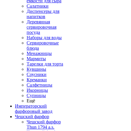
емкости для сыра
Салатники
Диспенсеры для
напитков
Деревянная
сервировочная
посуда
Наборы для воды
Сервировочные
блюда
Менажницы
Мармиты
Тарелки для торта
Кувшины
Соусники
Креманки
Салфетницы
Икорницы
Супницы
Ещё
Императорский
фарфоровый завод
Чешский фарфор
Чешский фарфор
Thun 1794 a.s.