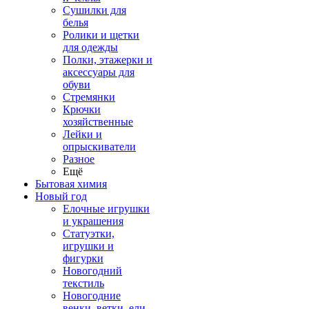
Сушилки для
белья
Ролики и щетки
для одежды
Полки, этажерки и
аксессуары для
обуви
Стремянки
Крючки
хозяйственные
Лейки и
опрыскиватели
Разное
Ещё
Бытовая химия
Новый год
Елочные игрушки
и украшения
Статуэтки,
игрушки и
фигурки
Новогодний
текстиль
Новогодние
венки, ветки, ели