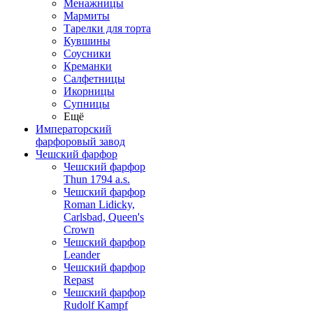
Менажницы
Мармиты
Тарелки для торта
Кувшины
Соусники
Креманки
Салфетницы
Икорницы
Супницы
Ещё
Императорский
фарфоровый завод
Чешский фарфор
Чешский фарфор
Thun 1794 a.s.
Чешский фарфор
Roman Lidicky,
Carlsbad, Queen's
Crown
Чешский фарфор
Leander
Чешский фарфор
Repast
Чешский фарфор
Rudolf Kampf