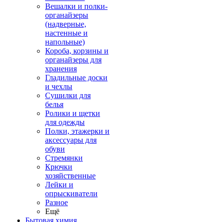
Вешалки и полки-
органайзеры
(надверные,
настенные и
напольные)
Короба, корзины и
органайзеры для
хранения
Гладильные доски
и чехлы
Сушилки для
белья
Ролики и щетки
для одежды
Полки, этажерки и
аксессуары для
обуви
Стремянки
Крючки
хозяйственные
Лейки и
опрыскиватели
Разное
Ещё
Бытовая химия