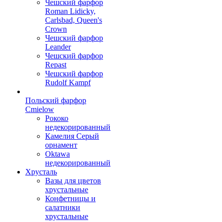
Чешский фарфор
Roman Lidicky,
Carlsbad, Queen's
Crown
Чешский фарфор
Leander
Чешский фарфор
Repast
Чешский фарфор
Rudolf Kampf
Польский фарфор
Сmielow
Рококо
недекорированный
Камелия Серый
орнамент
Oktawa
недекорированный
Хрусталь
Вазы для цветов
хрустальные
Конфетницы и
салатники
хрустальные