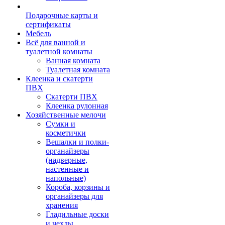
Подарочные карты и
сертификаты
Мебель
Всё для ванной и
туалетной комнаты
Ванная комната
Туалетная комната
Клеенка и скатерти
ПВХ
Скатерти ПВХ
Клеенка рулонная
Хозяйственные мелочи
Сумки и
косметички
Вешалки и полки-
органайзеры
(надверные,
настенные и
напольные)
Короба, корзины и
органайзеры для
хранения
Гладильные доски
и чехлы