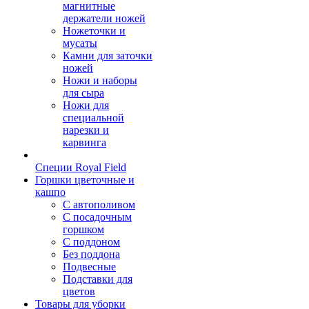
магнитные
держатели ножей
Ножеточки и
мусаты
Камни для заточки
ножей
Ножи и наборы
для сыра
Ножи для
специальной
нарезки и
карвинга
Специи Royal Field
Горшки цветочные и
кашпо
С автополивом
С посадочным
горшком
С поддоном
Без поддона
Подвесные
Подставки для
цветов
Товары для уборки