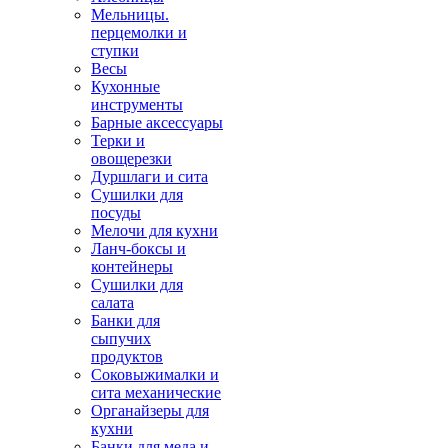
Мельницы.
перцемолки и
ступки
Весы
Кухонные
инструменты
Барные аксессуары
Терки и
овощерезки
Дуршлаги и сита
Сушилки для
посуды
Мелочи для кухни
Ланч-боксы и
контейнеры
Сушилки для
салата
Банки для
сыпучих
продуктов
Соковыжималки и
сита механические
Органайзеры для
кухни
Банки для меда и