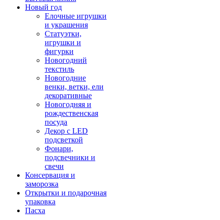
Новый год
Елочные игрушки
и украшения
Статуэтки,
игрушки и
фигурки
Новогодний
текстиль
Новогодние
венки, ветки, ели
декоративные
Новогодняя и
рождественская
посуда
Декор с LED
подсветкой
Фонари,
подсвечники и
свечи
Консервация и
заморозка
Открытки и подарочная
упаковка
Пасха