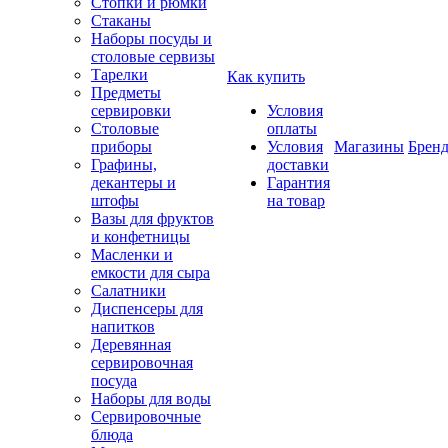
Стопки и рюмки
Стаканы
Наборы посуды и
столовые сервизы
Тарелки
Как купить
Предметы
сервировки
Условия
Столовые
оплаты
приборы
Условия
Магазины
Брен
Графины,
доставки
декантеры и
Гарантия
штофы
на товар
Вазы для фруктов
и конфетницы
Масленки и
емкости для сыра
Салатники
Диспенсеры для
напитков
Деревянная
сервировочная
посуда
Наборы для воды
Сервировочные
блюда