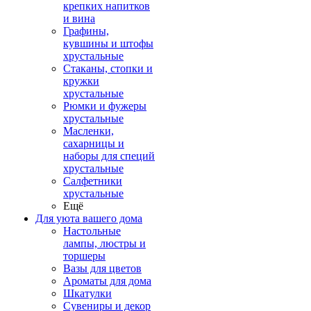
крепких напитков
и вина
Графины,
кувшины и штофы
хрустальные
Стаканы, стопки и
кружки
хрустальные
Рюмки и фужеры
хрустальные
Масленки,
сахарницы и
наборы для специй
хрустальные
Салфетники
хрустальные
Ещё
Для уюта вашего дома
Настольные
лампы, люстры и
торшеры
Вазы для цветов
Ароматы для дома
Шкатулки
Сувениры и декор