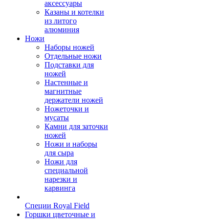
аксессуары
Казаны и котелки
из литого
алюминия
Ножи
Наборы ножей
Отдельные ножи
Подставки для
ножей
Настенные и
магнитные
держатели ножей
Ножеточки и
мусаты
Камни для заточки
ножей
Ножи и наборы
для сыра
Ножи для
специальной
нарезки и
карвинга
Специи Royal Field
Горшки цветочные и