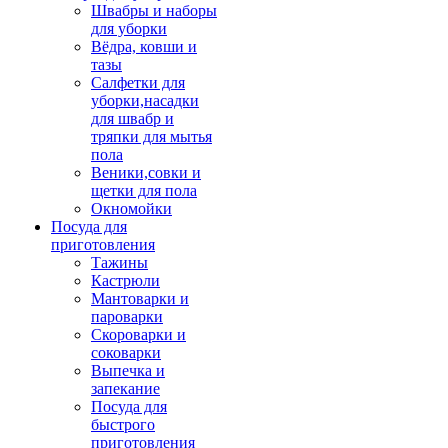
Швабры и наборы
для уборки
Вёдра, ковши и
тазы
Салфетки для
уборки,насадки
для швабр и
тряпки для мытья
пола
Веники,совки и
щетки для пола
Окномойки
Посуда для
приготовления
Тажины
Кастрюли
Мантоварки и
пароварки
Скороварки и
соковарки
Выпечка и
запекание
Посуда для
быстрого
приготовления