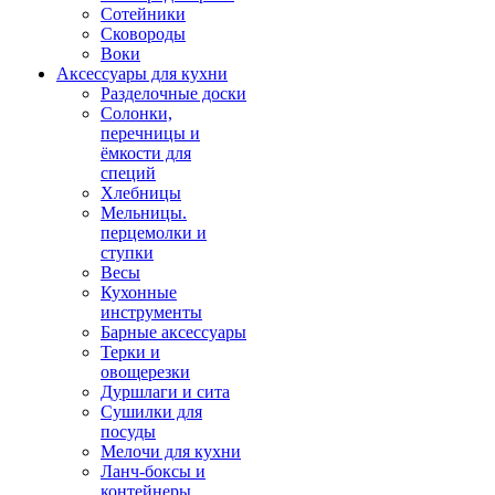
Сотейники
Сковороды
Воки
Аксессуары для кухни
Разделочные доски
Солонки,
перечницы и
ёмкости для
специй
Хлебницы
Мельницы.
перцемолки и
ступки
Весы
Кухонные
инструменты
Барные аксессуары
Терки и
овощерезки
Дуршлаги и сита
Сушилки для
посуды
Мелочи для кухни
Ланч-боксы и
контейнеры