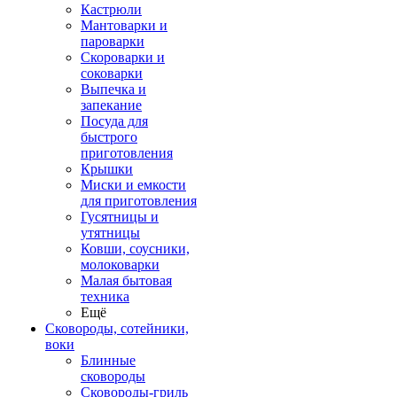
Кастрюли
Мантоварки и
пароварки
Скороварки и
соковарки
Выпечка и
запекание
Посуда для
быстрого
приготовления
Крышки
Миски и емкости
для приготовления
Гусятницы и
утятницы
Ковши, соусники,
молоковарки
Малая бытовая
техника
Ещё
Сковороды, сотейники,
воки
Блинные
сковороды
Сковороды-гриль