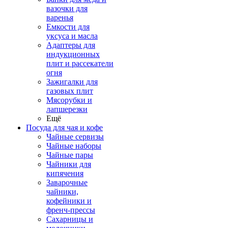
вазочки для
варенья
Емкости для
уксуса и масла
Адаптеры для
индукционных
плит и рассекатели
огня
Зажигалки для
газовых плит
Мясорубки и
лапшерезки
Ещё
Посуда для чая и кофе
Чайные сервизы
Чайные наборы
Чайные пары
Чайники для
кипячения
Заварочные
чайники,
кофейники и
френч-прессы
Сахарницы и