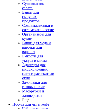
Сушилки для
салата
Банки для
сыпучих
продуктов
Соковыжималки и
сита механические
Органайзеры для
кухни
Банки для меда и
вазочки для
варенья
Емкости для
уксуса и масла
Адаптеры для
индукционных
плит и рассекатели
огня
Зажигалки для
газовых плит
Мясорубки и
лапшерезки
Ещё
Посуда для чая и кофе
Чайные сервизы