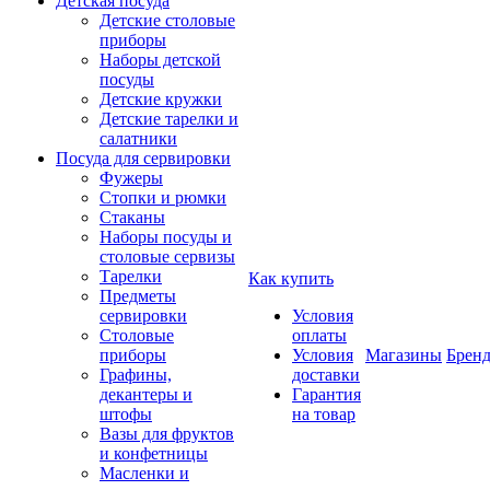
Детская посуда
Детские столовые
приборы
Наборы детской
посуды
Детские кружки
Детские тарелки и
салатники
Посуда для сервировки
Фужеры
Стопки и рюмки
Стаканы
Наборы посуды и
столовые сервизы
Тарелки
Как купить
Предметы
сервировки
Условия
Столовые
оплаты
приборы
Условия
Магазины
Брен
Графины,
доставки
декантеры и
Гарантия
штофы
на товар
Вазы для фруктов
и конфетницы
Масленки и