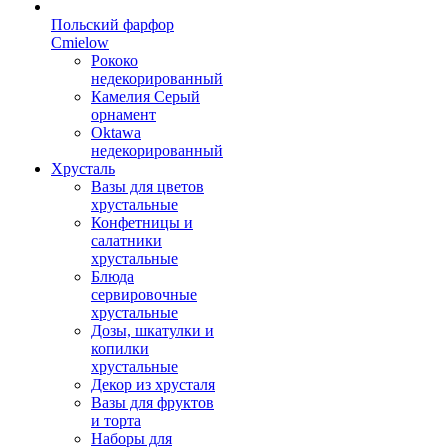
Польский фарфор
Сmielow
Рококо
недекорированный
Камелия Серый
орнамент
Oktawa
недекорированный
Хрусталь
Вазы для цветов
хрустальные
Конфетницы и
салатники
хрустальные
Блюда
сервировочные
хрустальные
Дозы, шкатулки и
копилки
хрустальные
Декор из хрусталя
Вазы для фруктов
и торта
Наборы для