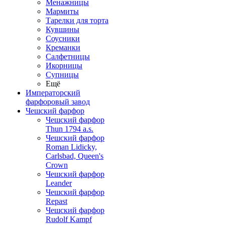
Менажницы
Мармиты
Тарелки для торта
Кувшины
Соусники
Креманки
Салфетницы
Икорницы
Супницы
Ещё
Императорский
фарфоровый завод
Чешский фарфор
Чешский фарфор
Thun 1794 a.s.
Чешский фарфор
Roman Lidicky,
Carlsbad, Queen's
Crown
Чешский фарфор
Leander
Чешский фарфор
Repast
Чешский фарфор
Rudolf Kampf