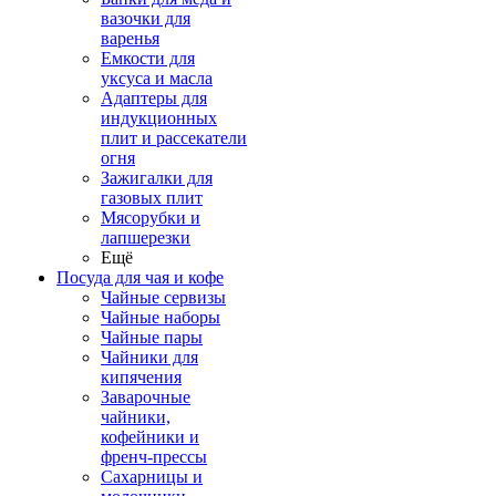
вазочки для
варенья
Емкости для
уксуса и масла
Адаптеры для
индукционных
плит и рассекатели
огня
Зажигалки для
газовых плит
Мясорубки и
лапшерезки
Ещё
Посуда для чая и кофе
Чайные сервизы
Чайные наборы
Чайные пары
Чайники для
кипячения
Заварочные
чайники,
кофейники и
френч-прессы
Сахарницы и