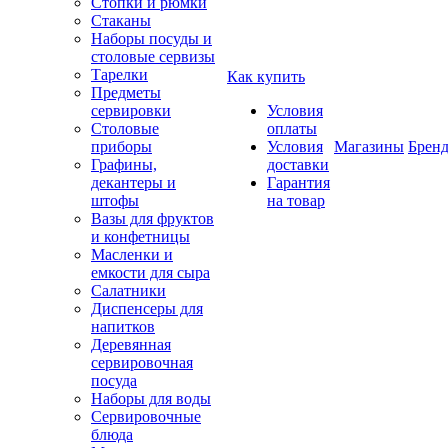
Стопки и рюмки
Стаканы
Наборы посуды и
столовые сервизы
Тарелки
Как купить
Предметы
сервировки
Условия
Столовые
оплаты
приборы
Условия
Магазины
Брен
Графины,
доставки
декантеры и
Гарантия
штофы
на товар
Вазы для фруктов
и конфетницы
Масленки и
емкости для сыра
Салатники
Диспенсеры для
напитков
Деревянная
сервировочная
посуда
Наборы для воды
Сервировочные
блюда