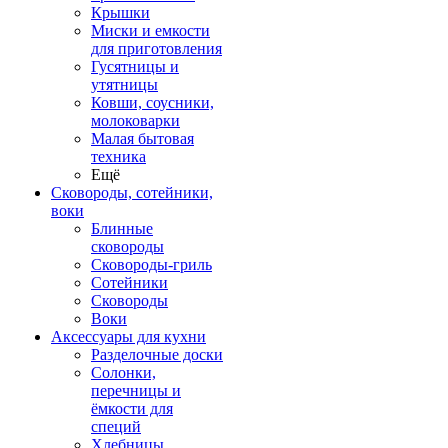
Крышки
Миски и емкости
для приготовления
Гусятницы и
утятницы
Ковши, соусники,
молоковарки
Малая бытовая
техника
Ещё
Сковороды, сотейники,
воки
Блинные
сковороды
Сковороды-гриль
Сотейники
Сковороды
Воки
Аксессуары для кухни
Разделочные доски
Солонки,
перечницы и
ёмкости для
специй
Хлебницы