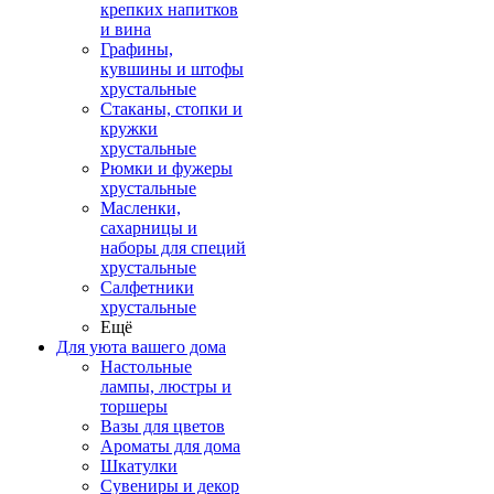
крепких напитков
и вина
Графины,
кувшины и штофы
хрустальные
Стаканы, стопки и
кружки
хрустальные
Рюмки и фужеры
хрустальные
Масленки,
сахарницы и
наборы для специй
хрустальные
Салфетники
хрустальные
Ещё
Для уюта вашего дома
Настольные
лампы, люстры и
торшеры
Вазы для цветов
Ароматы для дома
Шкатулки
Сувениры и декор