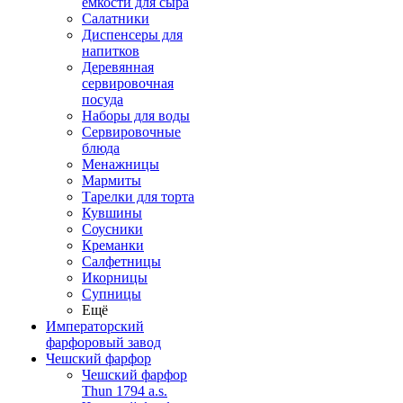
емкости для сыра
Салатники
Диспенсеры для
напитков
Деревянная
сервировочная
посуда
Наборы для воды
Сервировочные
блюда
Менажницы
Мармиты
Тарелки для торта
Кувшины
Соусники
Креманки
Салфетницы
Икорницы
Супницы
Ещё
Императорский
фарфоровый завод
Чешский фарфор
Чешский фарфор
Thun 1794 a.s.