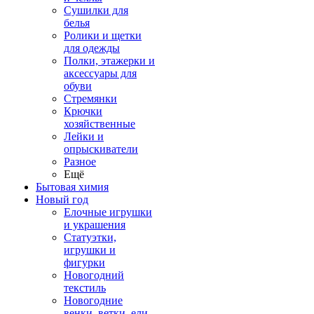
Сушилки для
белья
Ролики и щетки
для одежды
Полки, этажерки и
аксессуары для
обуви
Стремянки
Крючки
хозяйственные
Лейки и
опрыскиватели
Разное
Ещё
Бытовая химия
Новый год
Елочные игрушки
и украшения
Статуэтки,
игрушки и
фигурки
Новогодний
текстиль
Новогодние
венки, ветки, ели