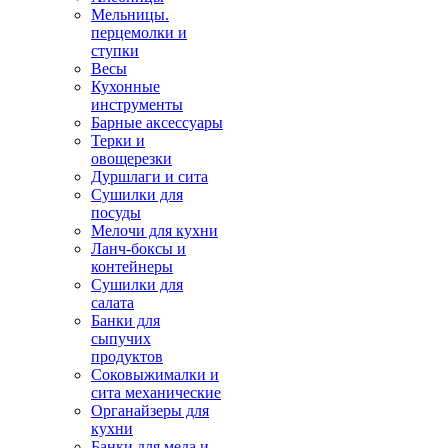
Мельницы.
перцемолки и
ступки
Весы
Кухонные
инструменты
Барные аксессуары
Терки и
овощерезки
Дуршлаги и сита
Сушилки для
посуды
Мелочи для кухни
Ланч-боксы и
контейнеры
Сушилки для
салата
Банки для
сыпучих
продуктов
Соковыжималки и
сита механические
Органайзеры для
кухни
Банки для меда и