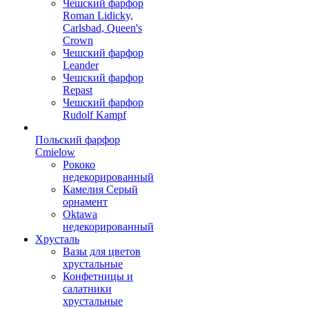
Чешский фарфор
Roman Lidicky,
Carlsbad, Queen's
Crown
Чешский фарфор
Leander
Чешский фарфор
Repast
Чешский фарфор
Rudolf Kampf
Польский фарфор
Сmielow
Рококо
недекорированный
Камелия Серый
орнамент
Oktawa
недекорированный
Хрусталь
Вазы для цветов
хрустальные
Конфетницы и
салатники
хрустальные