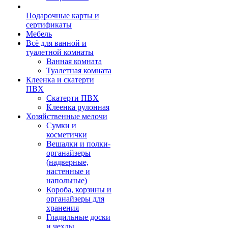
Подарочные карты и
сертификаты
Мебель
Всё для ванной и
туалетной комнаты
Ванная комната
Туалетная комната
Клеенка и скатерти
ПВХ
Скатерти ПВХ
Клеенка рулонная
Хозяйственные мелочи
Сумки и
косметички
Вешалки и полки-
органайзеры
(надверные,
настенные и
напольные)
Короба, корзины и
органайзеры для
хранения
Гладильные доски
и чехлы