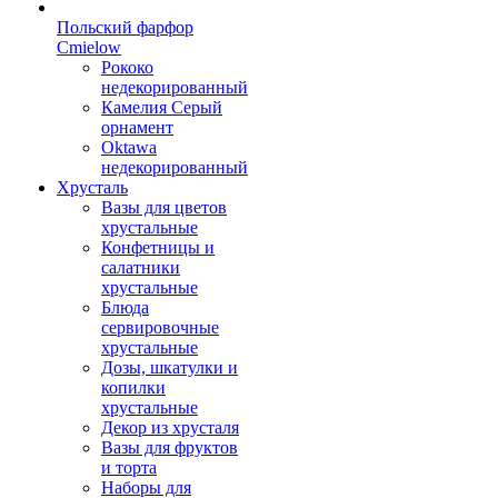
Польский фарфор
Сmielow
Рококо
недекорированный
Камелия Серый
орнамент
Oktawa
недекорированный
Хрусталь
Вазы для цветов
хрустальные
Конфетницы и
салатники
хрустальные
Блюда
сервировочные
хрустальные
Дозы, шкатулки и
копилки
хрустальные
Декор из хрусталя
Вазы для фруктов
и торта
Наборы для