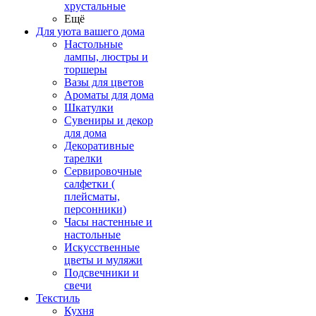
хрустальные
Ещё
Для уюта вашего дома
Настольные
лампы, люстры и
торшеры
Вазы для цветов
Ароматы для дома
Шкатулки
Сувениры и декор
для дома
Декоративные
тарелки
Сервировочные
салфетки (
плейсматы,
персонники)
Часы настенные и
настольные
Искусственные
цветы и муляжи
Подсвечники и
свечи
Текстиль
Кухня