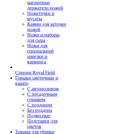
магнитные
держатели ножей
Ножеточки и
мусаты
Камни для заточки
ножей
Ножи и наборы
для сыра
Ножи для
специальной
нарезки и
карвинга
Специи Royal Field
Горшки цветочные и
кашпо
С автополивом
С посадочным
горшком
С поддоном
Без поддона
Подвесные
Подставки для
цветов
Товары для уборки