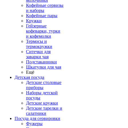
молочники
Кофейные сервизы
и наборы
Кофейные пары
Кружки
Гейзерные
кофеварки, турки
и кофемолки
Термосы и
термокружки
Ситечки для
заварки чая
Подстаканники
Шкатулки для чая
Ещё
Детская посуда
Детские столовые
приборы
Наборы детской
посуды
Детские кружки
Детские тарелки и
салатники
Посуда для сервировки
Фужеры