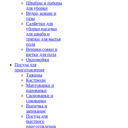
Швабры и наборы
для уборки
Вёдра, ковши и
тазы
Салфетки для
уборки,насадки
для швабр и
тряпки для мытья
пола
Веники,совки и
щетки для пола
Окномойки
Посуда для
приготовления
Тажины
Кастрюли
Мантоварки и
пароварки
Скороварки и
соковарки
Выпечка и
запекание
Посуда для
быстрого
приготовления