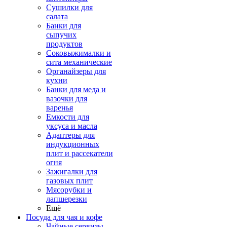
Сушилки для
салата
Банки для
сыпучих
продуктов
Соковыжималки и
сита механические
Органайзеры для
кухни
Банки для меда и
вазочки для
варенья
Емкости для
уксуса и масла
Адаптеры для
индукционных
плит и рассекатели
огня
Зажигалки для
газовых плит
Мясорубки и
лапшерезки
Ещё
Посуда для чая и кофе
Чайные сервизы