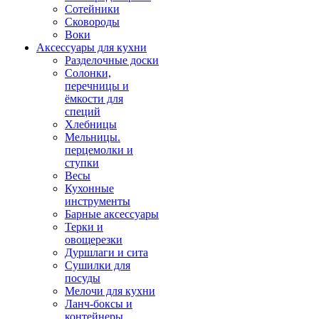
Сотейники
Сковороды
Воки
Аксессуары для кухни
Разделочные доски
Солонки,
перечницы и
ёмкости для
специй
Хлебницы
Мельницы.
перцемолки и
ступки
Весы
Кухонные
инструменты
Барные аксессуары
Терки и
овощерезки
Дуршлаги и сита
Сушилки для
посуды
Мелочи для кухни
Ланч-боксы и
контейнеры