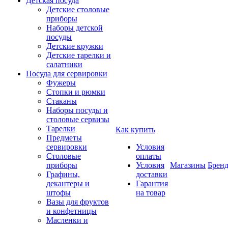
Детская посуда
Детские столовые
приборы
Наборы детской
посуды
Детские кружки
Детские тарелки и
салатники
Посуда для сервировки
Фужеры
Стопки и рюмки
Стаканы
Наборы посуды и
столовые сервизы
Тарелки
Как купить
Предметы
сервировки
Условия
Столовые
оплаты
приборы
Условия
Магазины
Брен
Графины,
доставки
декантеры и
Гарантия
штофы
на товар
Вазы для фруктов
и конфетницы
Масленки и