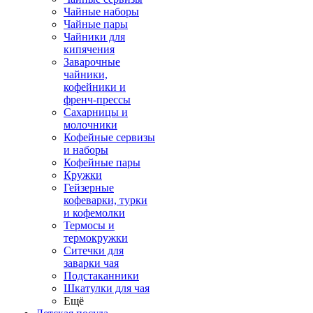
Чайные наборы
Чайные пары
Чайники для
кипячения
Заварочные
чайники,
кофейники и
френч-прессы
Сахарницы и
молочники
Кофейные сервизы
и наборы
Кофейные пары
Кружки
Гейзерные
кофеварки, турки
и кофемолки
Термосы и
термокружки
Ситечки для
заварки чая
Подстаканники
Шкатулки для чая
Ещё