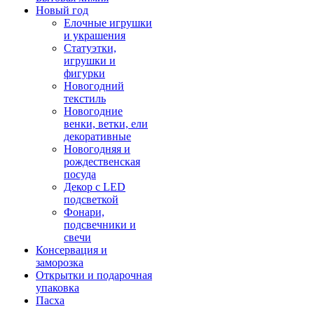
Новый год
Елочные игрушки
и украшения
Статуэтки,
игрушки и
фигурки
Новогодний
текстиль
Новогодние
венки, ветки, ели
декоративные
Новогодняя и
рождественская
посуда
Декор с LED
подсветкой
Фонари,
подсвечники и
свечи
Консервация и
заморозка
Открытки и подарочная
упаковка
Пасха