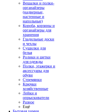
Вешалки и полки-
органайзеры
(надверные,
настенные и
напольные)
Короба, корзины и
органайзеры для
хранения
Гладильные доски
и чехлы
Сушилки для
белья
Ролики и щетки
для одежды
Полки, этажерки и
аксессуары для
обуви
Стремянки
Крючки
хозяйственные
Лейки и
опрыскиватели
Разное
Ещё
Бытовая химия