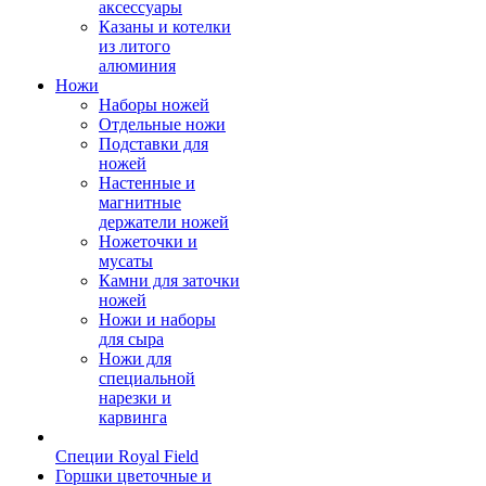
аксессуары
Казаны и котелки
из литого
алюминия
Ножи
Наборы ножей
Отдельные ножи
Подставки для
ножей
Настенные и
магнитные
держатели ножей
Ножеточки и
мусаты
Камни для заточки
ножей
Ножи и наборы
для сыра
Ножи для
специальной
нарезки и
карвинга
Специи Royal Field
Горшки цветочные и