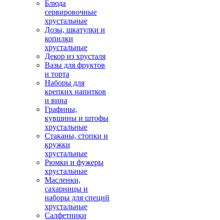
Блюда
сервировочные
хрустальные
Дозы, шкатулки и
копилки
хрустальные
Декор из хрусталя
Вазы для фруктов
и торта
Наборы для
крепких напитков
и вина
Графины,
кувшины и штофы
хрустальные
Стаканы, стопки и
кружки
хрустальные
Рюмки и фужеры
хрустальные
Масленки,
сахарницы и
наборы для специй
хрустальные
Салфетники