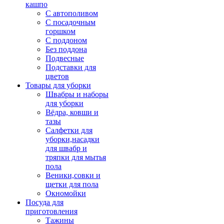
кашпо
С автополивом
С посадочным
горшком
С поддоном
Без поддона
Подвесные
Подставки для
цветов
Товары для уборки
Швабры и наборы
для уборки
Вёдра, ковши и
тазы
Салфетки для
уборки,насадки
для швабр и
тряпки для мытья
пола
Веники,совки и
щетки для пола
Окномойки
Посуда для
приготовления
Тажины