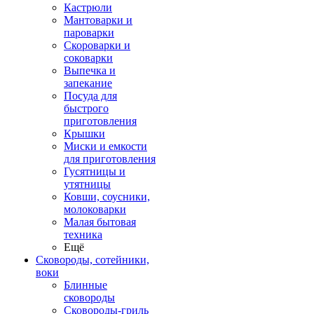
Кастрюли
Мантоварки и
пароварки
Скороварки и
соковарки
Выпечка и
запекание
Посуда для
быстрого
приготовления
Крышки
Миски и емкости
для приготовления
Гусятницы и
утятницы
Ковши, соусники,
молоковарки
Малая бытовая
техника
Ещё
Сковороды, сотейники,
воки
Блинные
сковороды
Сковороды-гриль