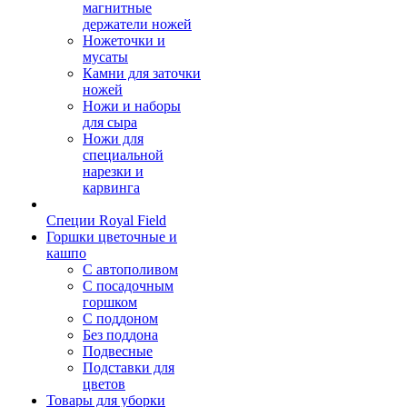
магнитные
держатели ножей
Ножеточки и
мусаты
Камни для заточки
ножей
Ножи и наборы
для сыра
Ножи для
специальной
нарезки и
карвинга
Специи Royal Field
Горшки цветочные и
кашпо
С автополивом
С посадочным
горшком
С поддоном
Без поддона
Подвесные
Подставки для
цветов
Товары для уборки