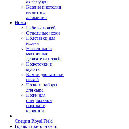
аксессуары
Казаны и котелки
из литого
алюминия
Ножи
Наборы ножей
Отдельные ножи
Подставки для
ножей
Настенные и
магнитные
держатели ножей
Ножеточки и
мусаты
Камни для заточки
ножей
Ножи и наборы
для сыра
Ножи для
специальной
нарезки и
карвинга
Специи Royal Field
Горшки цветочные и