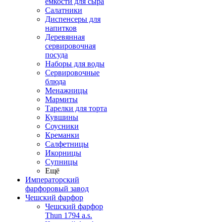
емкости для сыра
Салатники
Диспенсеры для
напитков
Деревянная
сервировочная
посуда
Наборы для воды
Сервировочные
блюда
Менажницы
Мармиты
Тарелки для торта
Кувшины
Соусники
Креманки
Салфетницы
Икорницы
Супницы
Ещё
Императорский
фарфоровый завод
Чешский фарфор
Чешский фарфор
Thun 1794 a.s.