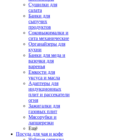
Сушилки для
салата
Банки для
сыпучих
продуктов
Соковыжималки и
сита механические
Органайзеры для
кухни
Банки для меда и
вазочки для
варенья
Емкости для
уксуса и масла
Адаптеры для
индукционных
плит и рассекатели
огня
Зажигалки для
газовых плит
Мясорубки и
лапшерезки
Ещё
Посуда для чая и кофе
Чайные сервизы