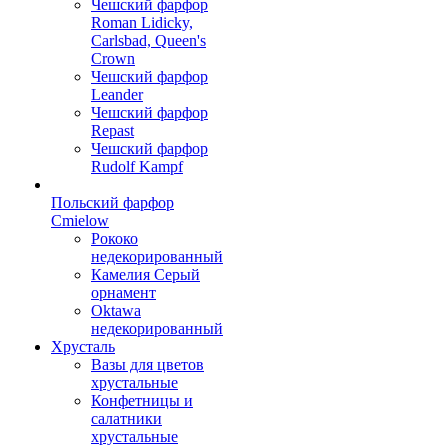
Чешский фарфор
Roman Lidicky,
Carlsbad, Queen's
Crown
Чешский фарфор
Leander
Чешский фарфор
Repast
Чешский фарфор
Rudolf Kampf
Польский фарфор
Сmielow
Рококо
недекорированный
Камелия Серый
орнамент
Oktawa
недекорированный
Хрусталь
Вазы для цветов
хрустальные
Конфетницы и
салатники
хрустальные