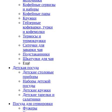
молочники
Кофейные сервизы
и наборы
Кофейные пары
Кружки
Гейзерные
кофеварки, турки
и кофемолки
Термосы и
термокружки
Ситечки для
заварки чая
Подстаканники
Шкатулки для чая
Ещё
Детская посуда
Детские столовые
приборы
Наборы детской
посуды
Детские кружки
Детские тарелки и
салатники
Посуда для сервировки
Фужеры