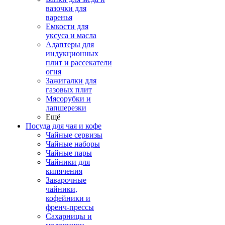
вазочки для
варенья
Емкости для
уксуса и масла
Адаптеры для
индукционных
плит и рассекатели
огня
Зажигалки для
газовых плит
Мясорубки и
лапшерезки
Ещё
Посуда для чая и кофе
Чайные сервизы
Чайные наборы
Чайные пары
Чайники для
кипячения
Заварочные
чайники,
кофейники и
френч-прессы
Сахарницы и