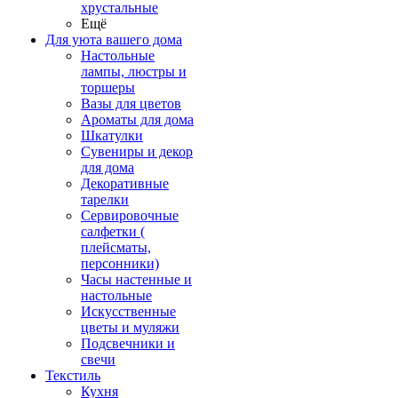
хрустальные
Ещё
Для уюта вашего дома
Настольные
лампы, люстры и
торшеры
Вазы для цветов
Ароматы для дома
Шкатулки
Сувениры и декор
для дома
Декоративные
тарелки
Сервировочные
салфетки (
плейсматы,
персонники)
Часы настенные и
настольные
Искусственные
цветы и муляжи
Подсвечники и
свечи
Текстиль
Кухня