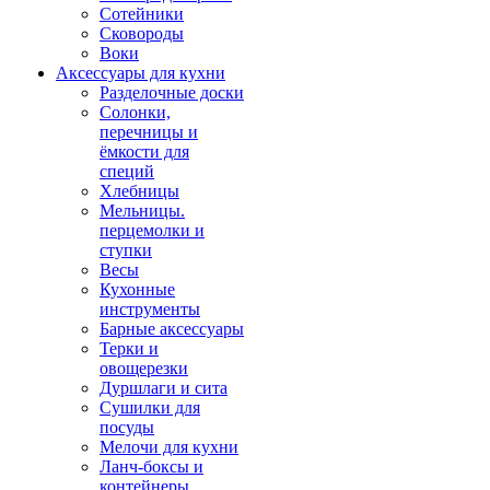
Сотейники
Сковороды
Воки
Аксессуары для кухни
Разделочные доски
Солонки,
перечницы и
ёмкости для
специй
Хлебницы
Мельницы.
перцемолки и
ступки
Весы
Кухонные
инструменты
Барные аксессуары
Терки и
овощерезки
Дуршлаги и сита
Сушилки для
посуды
Мелочи для кухни
Ланч-боксы и
контейнеры