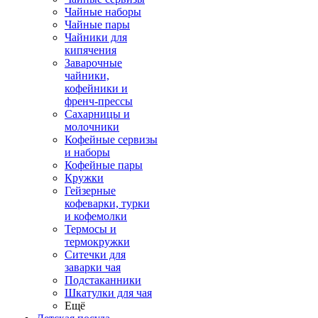
Чайные наборы
Чайные пары
Чайники для
кипячения
Заварочные
чайники,
кофейники и
френч-прессы
Сахарницы и
молочники
Кофейные сервизы
и наборы
Кофейные пары
Кружки
Гейзерные
кофеварки, турки
и кофемолки
Термосы и
термокружки
Ситечки для
заварки чая
Подстаканники
Шкатулки для чая
Ещё