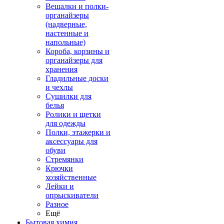
Вешалки и полки-
органайзеры
(надверные,
настенные и
напольные)
Короба, корзины и
органайзеры для
хранения
Гладильные доски
и чехлы
Сушилки для
белья
Ролики и щетки
для одежды
Полки, этажерки и
аксессуары для
обуви
Стремянки
Крючки
хозяйственные
Лейки и
опрыскиватели
Разное
Ещё
Бытовая химия