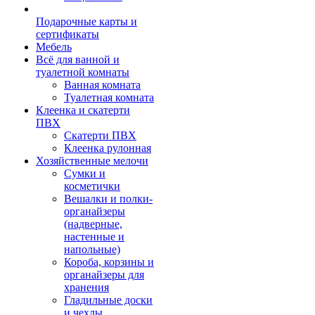
Подарочные карты и
сертификаты
Мебель
Всё для ванной и
туалетной комнаты
Ванная комната
Туалетная комната
Клеенка и скатерти
ПВХ
Скатерти ПВХ
Клеенка рулонная
Хозяйственные мелочи
Сумки и
косметички
Вешалки и полки-
органайзеры
(надверные,
настенные и
напольные)
Короба, корзины и
органайзеры для
хранения
Гладильные доски
и чехлы