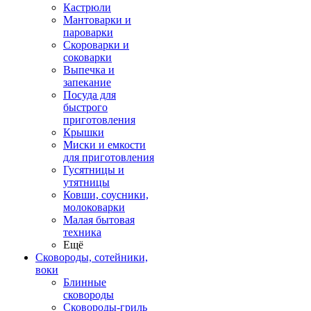
Кастрюли
Мантоварки и
пароварки
Скороварки и
соковарки
Выпечка и
запекание
Посуда для
быстрого
приготовления
Крышки
Миски и емкости
для приготовления
Гусятницы и
утятницы
Ковши, соусники,
молоковарки
Малая бытовая
техника
Ещё
Сковороды, сотейники,
воки
Блинные
сковороды
Сковороды-гриль