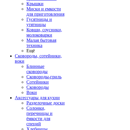
Крышки
Миски и емкости
для приготовления
Гусятницы и
утятницы
Ковши, соусники,
молоковарки
Малая бытовая
техника
Ещё
Сковороды, сотейники,
воки
Блинные
сковороды
Сковороды-гриль
Сотейники
Сковороды
Воки
Аксессуары для кухни
Разделочные доски
Солонки,
перечницы и
ёмкости для
специй
Хлебницы