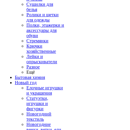
Сушилки для
белья
Ролики и щетки
для одежды
Полки, этажерки и
аксессуары для
обуви
Стремянки
Крючки
хозяйственные
Лейки и
опрыскиватели
Разное
Ещё
Бытовая химия
Новый год
Елочные игрушки
и украшения
Статуэтки,
игрушки и
фигурки
Новогодний
текстиль
Новогодние
венки, ветки, ели