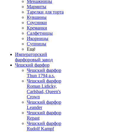
Менажницы
Мармиты
Тарелки для торта
Кувшины
Соусники
Креманки
Салфетницы
Икорницы
Супницы
Ещё
Императорский
фарфоровый завод
Чешский фарфор
Чешский фарфор
Thun 1794 a.s.
Чешский фарфор
Roman Lidicky,
Carlsbad, Queen's
Crown
Чешский фарфор
Leander
Чешский фарфор
Repast
Чешский фарфор
Rudolf Kampf