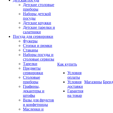
Детская посуда
Детские столовые
приборы
Наборы детской
посуды
Детские кружки
Детские тарелки и
салатники
Посуда для сервировки
Фужеры
Стопки и рюмки
Стаканы
Наборы посуды и
столовые сервизы
Тарелки
Как купить
Предметы
сервировки
Условия
Столовые
оплаты
приборы
Условия
Магазины
Брен
Графины,
доставки
декантеры и
Гарантия
штофы
на товар
Вазы для фруктов
и конфетницы
Масленки и