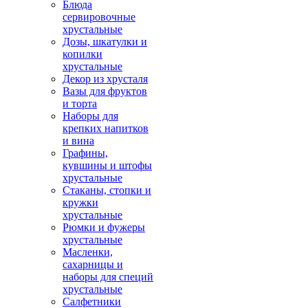
Блюда
сервировочные
хрустальные
Дозы, шкатулки и
копилки
хрустальные
Декор из хрусталя
Вазы для фруктов
и торта
Наборы для
крепких напитков
и вина
Графины,
кувшины и штофы
хрустальные
Стаканы, стопки и
кружки
хрустальные
Рюмки и фужеры
хрустальные
Масленки,
сахарницы и
наборы для специй
хрустальные
Салфетники