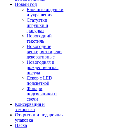
Новый год
Елочные игрушки
и украшения
Статуэтки,
игрушки и
фигурки
Новогодний
текстиль
Новогодние
венки, ветки, ели
декоративные
Новогодняя и
рождественская
посуда
Декор с LED
подсветкой
Фонари,
подсвечники и
свечи
Консервация и
заморозка
Открытки и подарочная
упаковка
Пасха