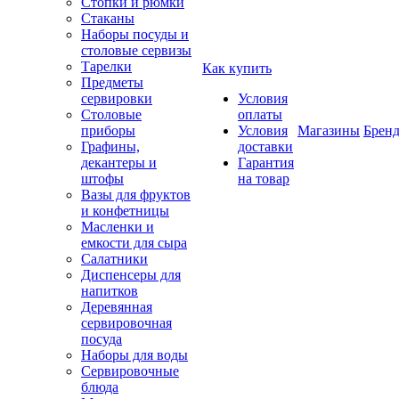
Стопки и рюмки
Стаканы
Наборы посуды и
столовые сервизы
Тарелки
Как купить
Предметы
сервировки
Условия
Столовые
оплаты
приборы
Условия
Магазины
Брен
Графины,
доставки
декантеры и
Гарантия
штофы
на товар
Вазы для фруктов
и конфетницы
Масленки и
емкости для сыра
Салатники
Диспенсеры для
напитков
Деревянная
сервировочная
посуда
Наборы для воды
Сервировочные
блюда