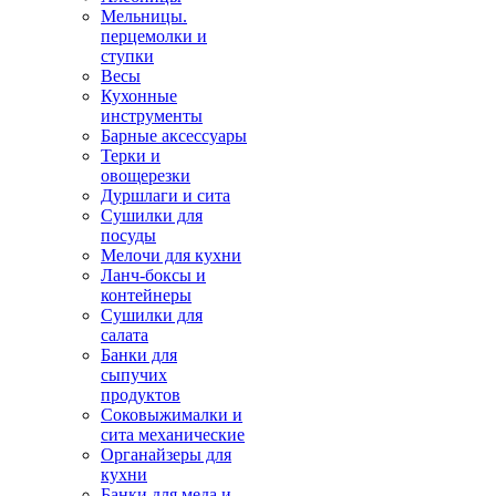
Мельницы.
перцемолки и
ступки
Весы
Кухонные
инструменты
Барные аксессуары
Терки и
овощерезки
Дуршлаги и сита
Сушилки для
посуды
Мелочи для кухни
Ланч-боксы и
контейнеры
Сушилки для
салата
Банки для
сыпучих
продуктов
Соковыжималки и
сита механические
Органайзеры для
кухни
Банки для меда и