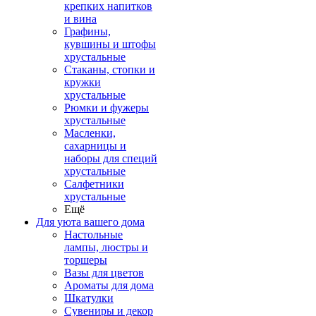
крепких напитков
и вина
Графины,
кувшины и штофы
хрустальные
Стаканы, стопки и
кружки
хрустальные
Рюмки и фужеры
хрустальные
Масленки,
сахарницы и
наборы для специй
хрустальные
Салфетники
хрустальные
Ещё
Для уюта вашего дома
Настольные
лампы, люстры и
торшеры
Вазы для цветов
Ароматы для дома
Шкатулки
Сувениры и декор