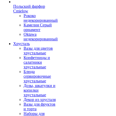
Польский фарфор
Сmielow
Рококо
недекорированный
Камелия Серый
орнамент
Oktawa
недекорированный
Хрусталь
Вазы для цветов
хрустальные
Конфетницы и
салатники
хрустальные
Блюда
сервировочные
хрустальные
Дозы, шкатулки и
копилки
хрустальные
Декор из хрусталя
Вазы для фруктов
и торта
Наборы для