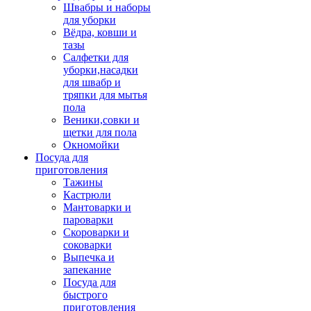
Швабры и наборы
для уборки
Вёдра, ковши и
тазы
Салфетки для
уборки,насадки
для швабр и
тряпки для мытья
пола
Веники,совки и
щетки для пола
Окномойки
Посуда для
приготовления
Тажины
Кастрюли
Мантоварки и
пароварки
Скороварки и
соковарки
Выпечка и
запекание
Посуда для
быстрого
приготовления