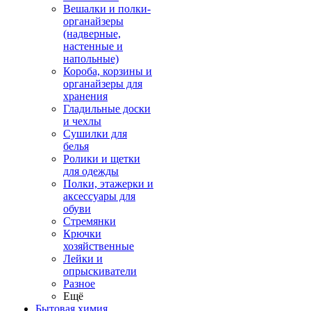
Вешалки и полки-
органайзеры
(надверные,
настенные и
напольные)
Короба, корзины и
органайзеры для
хранения
Гладильные доски
и чехлы
Сушилки для
белья
Ролики и щетки
для одежды
Полки, этажерки и
аксессуары для
обуви
Стремянки
Крючки
хозяйственные
Лейки и
опрыскиватели
Разное
Ещё
Бытовая химия