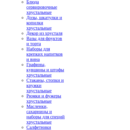
Блюда
сервировочные
хрустальные
Дозы, шкатулки и
копилки
хрустальные
Декор из хрусталя
Вазы для фруктов
и торта
Наборы для
крепких напитков
и вина
Графины,
кувшины и штофы
хрустальные
Стаканы, стопки и
кружки
хрустальные
Рюмки и фужеры
хрустальные
Масленки,
сахарницы и
наборы для специй
хрустальные
Салфетники