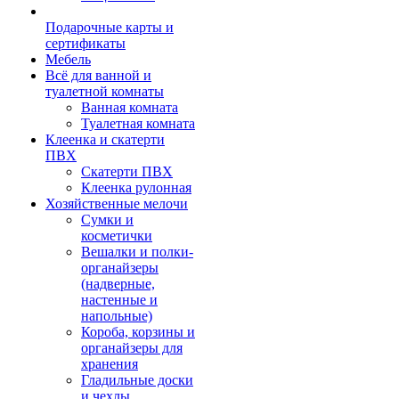
Подарочные карты и
сертификаты
Мебель
Всё для ванной и
туалетной комнаты
Ванная комната
Туалетная комната
Клеенка и скатерти
ПВХ
Скатерти ПВХ
Клеенка рулонная
Хозяйственные мелочи
Сумки и
косметички
Вешалки и полки-
органайзеры
(надверные,
настенные и
напольные)
Короба, корзины и
органайзеры для
хранения
Гладильные доски
и чехлы