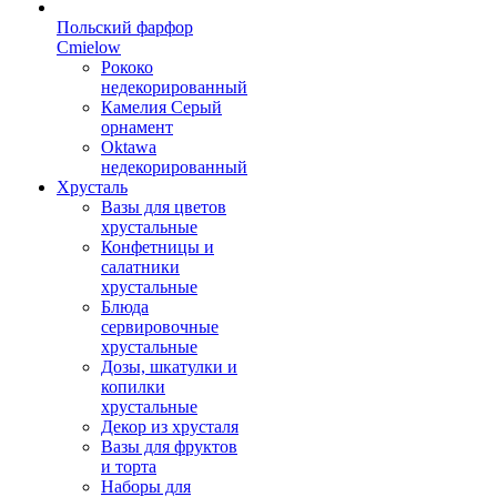
Польский фарфор
Сmielow
Рококо
недекорированный
Камелия Серый
орнамент
Oktawa
недекорированный
Хрусталь
Вазы для цветов
хрустальные
Конфетницы и
салатники
хрустальные
Блюда
сервировочные
хрустальные
Дозы, шкатулки и
копилки
хрустальные
Декор из хрусталя
Вазы для фруктов
и торта
Наборы для