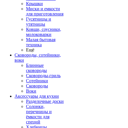
Крышки
Миски и емкости
для приготовления
Гусятницы и
утятницы
Ковши, соусники,
молоковарки
Малая бытовая
техника
Ещё
Сковороды, сотейники,
воки
Блинные
сковороды
Сковороды-гриль
Сотейники
Сковороды
Воки
Аксессуары для кухни
Разделочные доски
Солонки,
перечницы и
ёмкости для
специй
Хлебницы