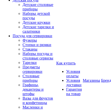
Детская посуда
Детские столовые
приборы
Наборы детской
посуды
Детские кружки
Детские тарелки и
салатники
Посуда для сервировки
Фужеры
Стопки и рюмки
Стаканы
Наборы посуды и
столовые сервизы
Тарелки
Как купить
Предметы
сервировки
Условия
Столовые
оплаты
приборы
Условия
Магазины
Брен
Графины,
доставки
декантеры и
Гарантия
штофы
на товар
Вазы для фруктов
и конфетницы
Масленки и