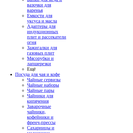
вазочки для
варенья
Емкости для
уксуса и масла
Адаптеры для
индукционных
плит и рассекатели
огня
Зажигалки для
газовых плит
Мясорубки и
лапшерезки
Ещё
Посуда для чая и кофе
Чайные сервизы
Чайные наборы
Чайные пары
Чайники для
кипячения
Заварочные
чайники,
кофейники и
френч-прессы
Сахарницы и