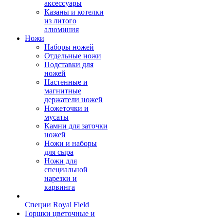
аксессуары
Казаны и котелки
из литого
алюминия
Ножи
Наборы ножей
Отдельные ножи
Подставки для
ножей
Настенные и
магнитные
держатели ножей
Ножеточки и
мусаты
Камни для заточки
ножей
Ножи и наборы
для сыра
Ножи для
специальной
нарезки и
карвинга
Специи Royal Field
Горшки цветочные и