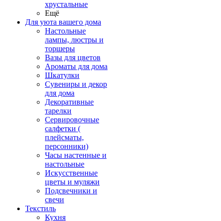
хрустальные
Ещё
Для уюта вашего дома
Настольные
лампы, люстры и
торшеры
Вазы для цветов
Ароматы для дома
Шкатулки
Сувениры и декор
для дома
Декоративные
тарелки
Сервировочные
салфетки (
плейсматы,
персонники)
Часы настенные и
настольные
Искусственные
цветы и муляжи
Подсвечники и
свечи
Текстиль
Кухня