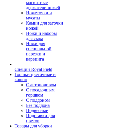
магнитные
держатели ножей
Ножеточки и
мусаты
Камни для заточки
ножей
Ножи и наборы
для сыра
Ножи для
специальной
нарезки и
карвинга
Специи Royal Field
Горшки цветочные и
кашпо
С автополивом
С посадочным
горшком
С поддоном
Без поддона
Подвесные
Подставки для
цветов
Товары для уборки