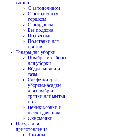
кашпо
С автополивом
С посадочным
горшком
С поддоном
Без поддона
Подвесные
Подставки для
цветов
Товары для уборки
Швабры и наборы
для уборки
Вёдра, ковши и
тазы
Салфетки для
уборки,насадки
для швабр и
тряпки для мытья
пола
Веники,совки и
щетки для пола
Окномойки
Посуда для
приготовления
Тажины