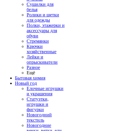
Сушилки для
белья
Ролики и щетки
для одежды
Полки, этажерки и
аксессуары для
обуви
Стремянки
Крючки
хозяйственные
Лейки и
опрыскиватели
Разное
Ещё
Бытовая химия
Новый год
Елочные игрушки
и украшения
Статуэтки,
игрушки и
фигурки
Новогодний
текстиль
Новогодние
венки, ветки, ели