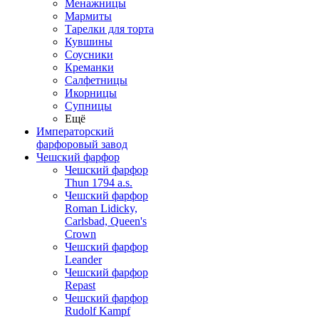
Менажницы
Мармиты
Тарелки для торта
Кувшины
Соусники
Креманки
Салфетницы
Икорницы
Супницы
Ещё
Императорский
фарфоровый завод
Чешский фарфор
Чешский фарфор
Thun 1794 a.s.
Чешский фарфор
Roman Lidicky,
Carlsbad, Queen's
Crown
Чешский фарфор
Leander
Чешский фарфор
Repast
Чешский фарфор
Rudolf Kampf