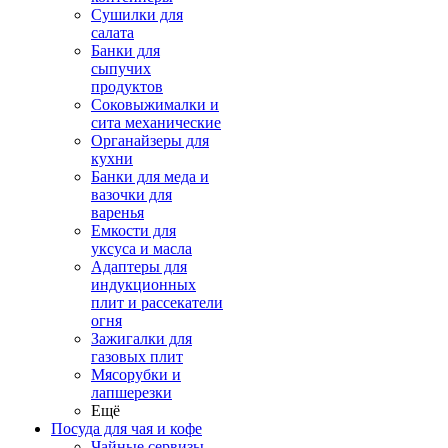
Сушилки для
салата
Банки для
сыпучих
продуктов
Соковыжималки и
сита механические
Органайзеры для
кухни
Банки для меда и
вазочки для
варенья
Емкости для
уксуса и масла
Адаптеры для
индукционных
плит и рассекатели
огня
Зажигалки для
газовых плит
Мясорубки и
лапшерезки
Ещё
Посуда для чая и кофе
Чайные сервизы