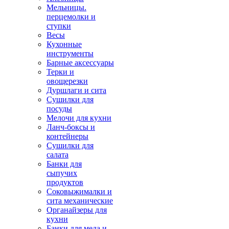
Мельницы.
перцемолки и
ступки
Весы
Кухонные
инструменты
Барные аксессуары
Терки и
овощерезки
Дуршлаги и сита
Сушилки для
посуды
Мелочи для кухни
Ланч-боксы и
контейнеры
Сушилки для
салата
Банки для
сыпучих
продуктов
Соковыжималки и
сита механические
Органайзеры для
кухни
Банки для меда и