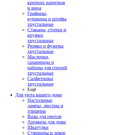
крепких напитков
и вина
Графины,
кувшины и штофы
хрустальные
Стаканы, стопки и
кружки
хрустальные
Рюмки и фужеры
хрустальные
Масленки,
сахарницы и
наборы для специй
хрустальные
Салфетники
хрустальные
Ещё
Для уюта вашего дома
Настольные
лампы, люстры и
торшеры
Вазы для цветов
Ароматы для дома
Шкатулки
Сувениры и декор