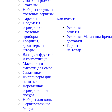
Стопки и рюмки
Стаканы
Наборы посуды и
столовые сервизы
Тарелки
Как купить
Предметы
сервировки
Условия
Столовые
оплаты
приборы
Условия
Магазины
Брен
Графины,
доставки
декантеры и
Гарантия
штофы
на товар
Вазы для фруктов
и конфетницы
Масленки и
емкости для сыра
Салатники
Диспенсеры для
напитков
Деревянная
сервировочная
посуда
Наборы для воды
Сервировочные
блюда