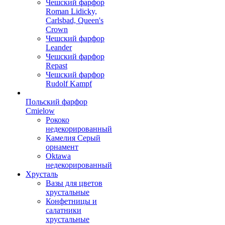
Чешский фарфор
Roman Lidicky,
Carlsbad, Queen's
Crown
Чешский фарфор
Leander
Чешский фарфор
Repast
Чешский фарфор
Rudolf Kampf
Польский фарфор
Сmielow
Рококо
недекорированный
Камелия Серый
орнамент
Oktawa
недекорированный
Хрусталь
Вазы для цветов
хрустальные
Конфетницы и
салатники
хрустальные