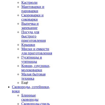
Кастрюли
Мантоварки и
пароварки
Скороварки и
соковарки
Выпечка и
запекание
Посуда для
быстрого
приготовления
Крышки
Миски и емкости
для приготовления
Гусятницы и
утятницы
Ковши, соусники,
молоковарки
Малая бытовая
техника
Ещё
Сковороды, сотейники,
воки
Блинные
сковороды
Сковороды-гриль