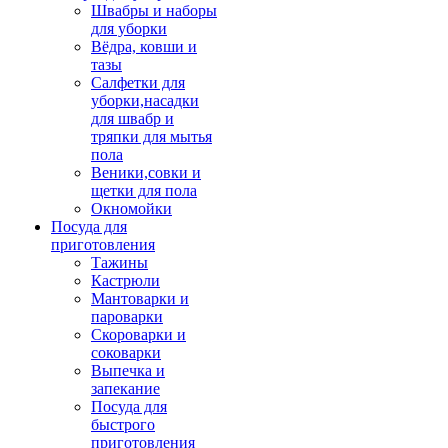
Швабры и наборы
для уборки
Вёдра, ковши и
тазы
Салфетки для
уборки,насадки
для швабр и
тряпки для мытья
пола
Веники,совки и
щетки для пола
Окномойки
Посуда для
приготовления
Тажины
Кастрюли
Мантоварки и
пароварки
Скороварки и
соковарки
Выпечка и
запекание
Посуда для
быстрого
приготовления