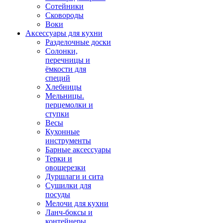
Сотейники
Сковороды
Воки
Аксессуары для кухни
Разделочные доски
Солонки,
перечницы и
ёмкости для
специй
Хлебницы
Мельницы.
перцемолки и
ступки
Весы
Кухонные
инструменты
Барные аксессуары
Терки и
овощерезки
Дуршлаги и сита
Сушилки для
посуды
Мелочи для кухни
Ланч-боксы и
контейнеры