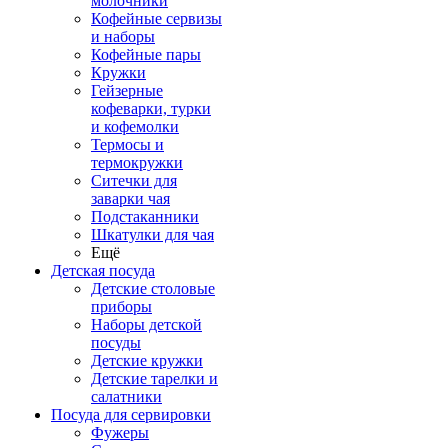
молочники
Кофейные сервизы
и наборы
Кофейные пары
Кружки
Гейзерные
кофеварки, турки
и кофемолки
Термосы и
термокружки
Ситечки для
заварки чая
Подстаканники
Шкатулки для чая
Ещё
Детская посуда
Детские столовые
приборы
Наборы детской
посуды
Детские кружки
Детские тарелки и
салатники
Посуда для сервировки
Фужеры