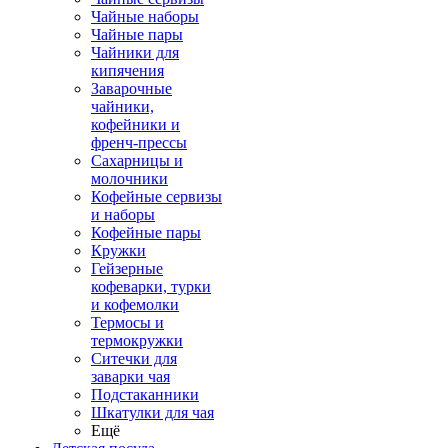
Чайные наборы
Чайные пары
Чайники для
кипячения
Заварочные
чайники,
кофейники и
френч-прессы
Сахарницы и
молочники
Кофейные сервизы
и наборы
Кофейные пары
Кружки
Гейзерные
кофеварки, турки
и кофемолки
Термосы и
термокружки
Ситечки для
заварки чая
Подстаканники
Шкатулки для чая
Ещё