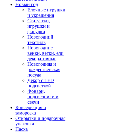
Новый год
Елочные игрушки
и украшения
Статуэтки,
игрушки и
фигурки
Новогодний
текстиль
Новогодние
венки, ветки, ели
декоративные
Новогодняя и
рождественская
посуда
Декор с LED
подсветкой
Фонари,
подсвечники и
свечи
Консервация и
заморозка
Открытки и подарочная
упаковка
Пасха