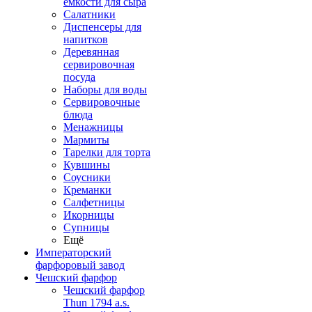
емкости для сыра
Салатники
Диспенсеры для
напитков
Деревянная
сервировочная
посуда
Наборы для воды
Сервировочные
блюда
Менажницы
Мармиты
Тарелки для торта
Кувшины
Соусники
Креманки
Салфетницы
Икорницы
Супницы
Ещё
Императорский
фарфоровый завод
Чешский фарфор
Чешский фарфор
Thun 1794 a.s.