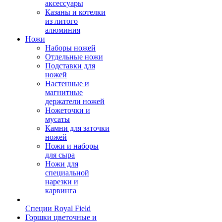
аксессуары
Казаны и котелки
из литого
алюминия
Ножи
Наборы ножей
Отдельные ножи
Подставки для
ножей
Настенные и
магнитные
держатели ножей
Ножеточки и
мусаты
Камни для заточки
ножей
Ножи и наборы
для сыра
Ножи для
специальной
нарезки и
карвинга
Специи Royal Field
Горшки цветочные и