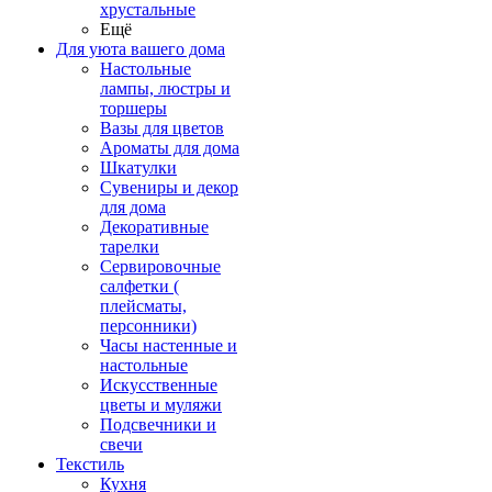
хрустальные
Ещё
Для уюта вашего дома
Настольные
лампы, люстры и
торшеры
Вазы для цветов
Ароматы для дома
Шкатулки
Сувениры и декор
для дома
Декоративные
тарелки
Сервировочные
салфетки (
плейсматы,
персонники)
Часы настенные и
настольные
Искусственные
цветы и муляжи
Подсвечники и
свечи
Текстиль
Кухня