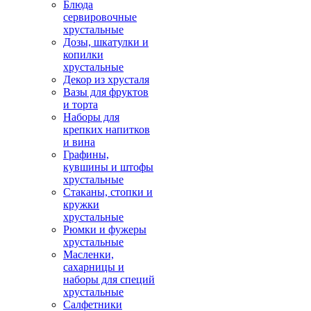
Блюда
сервировочные
хрустальные
Дозы, шкатулки и
копилки
хрустальные
Декор из хрусталя
Вазы для фруктов
и торта
Наборы для
крепких напитков
и вина
Графины,
кувшины и штофы
хрустальные
Стаканы, стопки и
кружки
хрустальные
Рюмки и фужеры
хрустальные
Масленки,
сахарницы и
наборы для специй
хрустальные
Салфетники