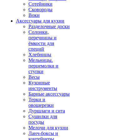
Сотейники
Сковороды
Воки
Аксессуары для кухни
Разделочные доски
Солонки,
перечницы и
ёмкости для
специй
Хлебницы
Мельницы.
перцемолки и
ступки
Весы
Кухонные
инструменты
Барные аксессуары
Терки и
овощерезки
Дуршлаги и сита
Сушилки для
посуды
Мелочи для кухни
Ланч-боксы и
контейнеры