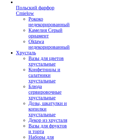
Польский фарфор
Сmielow
Рококо
недекорированный
Камелия Серый
орнамент
Oktawa
недекорированный
Хрусталь
Вазы для цветов
хрустальные
Конфетницы и
салатники
хрустальные
Блюда
сервировочные
хрустальные
Дозы, шкатулки и
копилки
хрустальные
Декор из хрусталя
Вазы для фруктов
и торта
Наборы для