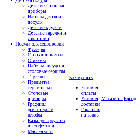
Детская посуда
Детские столовые
приборы
Наборы детской
посуды
Детские кружки
Детские тарелки и
салатники
Посуда для сервировки
Фужеры
Стопки и рюмки
Стаканы
Наборы посуды и
столовые сервизы
Тарелки
Как купить
Предметы
сервировки
Условия
Столовые
оплаты
приборы
Условия
Магазины
Брен
Графины,
доставки
декантеры и
Гарантия
штофы
на товар
Вазы для фруктов
и конфетницы
Масленки и