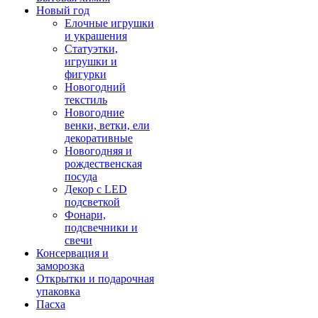
Новый год
Елочные игрушки
и украшения
Статуэтки,
игрушки и
фигурки
Новогодний
текстиль
Новогодние
венки, ветки, ели
декоративные
Новогодняя и
рождественская
посуда
Декор с LED
подсветкой
Фонари,
подсвечники и
свечи
Консервация и
заморозка
Открытки и подарочная
упаковка
Пасха