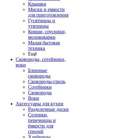
Крышки
Миски и емкости
для приготовления
Гусятницы и
утятницы
Ковши, соусники,
молоковарки
Малая бытовая
техника
Ещё
Сковороды, сотейники,
воки
Блинные
сковороды
Сковороды-гриль
Сотейники
Сковороды
Воки
Аксессуары для кухни
Разделочные доски
Солонки,
перечницы и
ёмкости для
специй
Хлебницы