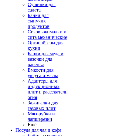
Сушилки для
салата
Банки для
сыпучих
продуктов
Соковыжималки и
сита механические
Органайзеры для
кухни
Банки для меда и
вазочки для
варенья
Емкости для
уксуса и масла
Адаптеры для
индукционных
плит и рассекатели
огня
Зажигалки для
газовых плит
Мясорубки и
лапшерезки
Ещё
Посуда для чая и кофе
Чайные сервизы