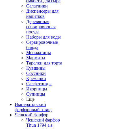
емкости для сыра
Салатники
Диспенсеры для
напитков
Деревянная
сервировочная
посуда
Наборы для воды
Сервировочные
блюда
Менажницы
Мармиты
Тарелки для торта
Кувшины
Соусники
Креманки
Салфетницы
Икорницы
Супницы
Ещё
Императорский
фарфоровый завод
Чешский фарфор
Чешский фарфор
Thun 1794 a.s.