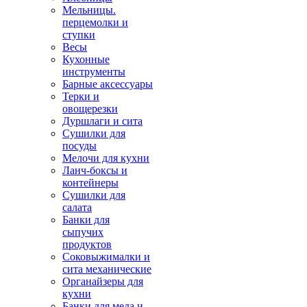
Мельницы.
перцемолки и
ступки
Весы
Кухонные
инструменты
Барные аксессуары
Терки и
овощерезки
Дуршлаги и сита
Сушилки для
посуды
Мелочи для кухни
Ланч-боксы и
контейнеры
Сушилки для
салата
Банки для
сыпучих
продуктов
Соковыжималки и
сита механические
Органайзеры для
кухни
Банки для меда и