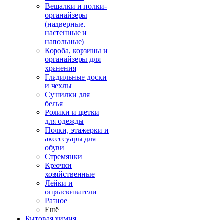
Вешалки и полки-
органайзеры
(надверные,
настенные и
напольные)
Короба, корзины и
органайзеры для
хранения
Гладильные доски
и чехлы
Сушилки для
белья
Ролики и щетки
для одежды
Полки, этажерки и
аксессуары для
обуви
Стремянки
Крючки
хозяйственные
Лейки и
опрыскиватели
Разное
Ещё
Бытовая химия