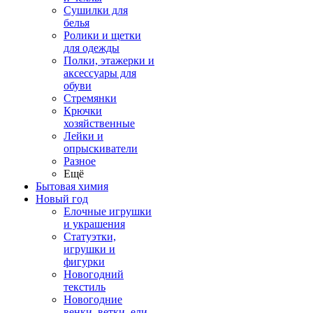
Сушилки для
белья
Ролики и щетки
для одежды
Полки, этажерки и
аксессуары для
обуви
Стремянки
Крючки
хозяйственные
Лейки и
опрыскиватели
Разное
Ещё
Бытовая химия
Новый год
Елочные игрушки
и украшения
Статуэтки,
игрушки и
фигурки
Новогодний
текстиль
Новогодние
венки, ветки, ели