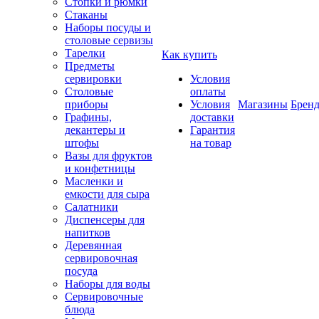
Стопки и рюмки
Стаканы
Наборы посуды и
столовые сервизы
Тарелки
Как купить
Предметы
сервировки
Условия
Столовые
оплаты
приборы
Условия
Магазины
Брен
Графины,
доставки
декантеры и
Гарантия
штофы
на товар
Вазы для фруктов
и конфетницы
Масленки и
емкости для сыра
Салатники
Диспенсеры для
напитков
Деревянная
сервировочная
посуда
Наборы для воды
Сервировочные
блюда