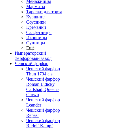
Менажницы
Мармиты
Тарелки для торта
Кувшины
Соусники
Креманки
Салфетницы
Икорницы
Супницы
Ещё
Императорский
фарфоровый завод
Чешский фарфор
Чешский фарфор
Thun 1794 a.s.
Чешский фарфор
Roman Lidicky,
Carlsbad, Queen's
Crown
Чешский фарфор
Leander
Чешский фарфор
Repast
Чешский фарфор
Rudolf Kampf