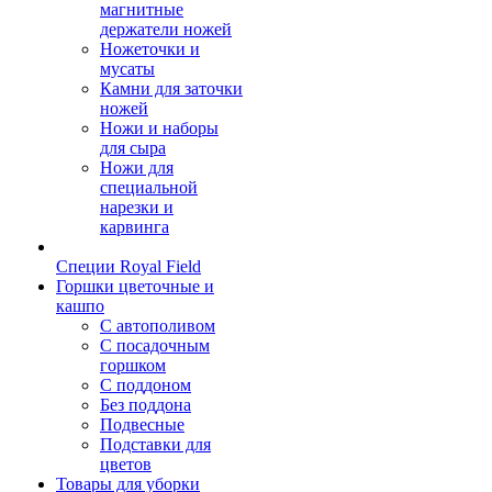
магнитные
держатели ножей
Ножеточки и
мусаты
Камни для заточки
ножей
Ножи и наборы
для сыра
Ножи для
специальной
нарезки и
карвинга
Специи Royal Field
Горшки цветочные и
кашпо
С автополивом
С посадочным
горшком
С поддоном
Без поддона
Подвесные
Подставки для
цветов
Товары для уборки