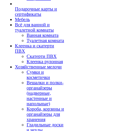
Подарочные карты и
сертификаты
Мебель
Всё для ванной и
туалетной комнаты
Ванная комната
Туалетная комната
Клеенка и скатерти
ПВХ
Скатерти ПВХ
Клеенка рулонная
Хозяйственные мелочи
Сумки и
косметички
Вешалки и полки-
органайзеры
(надверные,
настенные и
напольные)
Короба, корзины и
органайзеры для
хранения
Гладильные доски
и чехлы