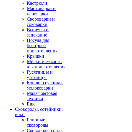
Кастрюли
Мантоварки и
пароварки
Скороварки и
соковарки
Выпечка и
запекание
Посуда для
быстрого
приготовления
Крышки
Миски и емкости
для приготовления
Гусятницы и
утятницы
Ковши, соусники,
молоковарки
Малая бытовая
техника
Ещё
Сковороды, сотейники,
воки
Блинные
сковороды
Сковороды-гриль