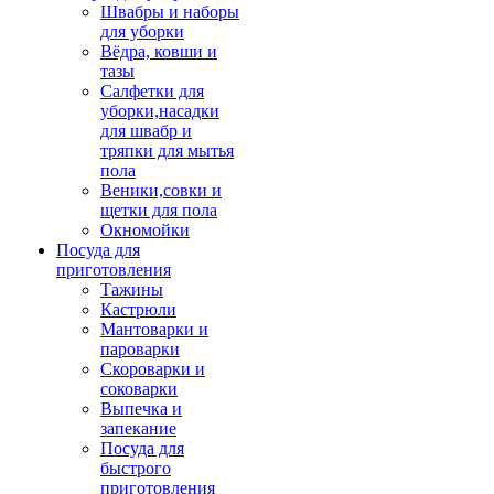
Швабры и наборы
для уборки
Вёдра, ковши и
тазы
Салфетки для
уборки,насадки
для швабр и
тряпки для мытья
пола
Веники,совки и
щетки для пола
Окномойки
Посуда для
приготовления
Тажины
Кастрюли
Мантоварки и
пароварки
Скороварки и
соковарки
Выпечка и
запекание
Посуда для
быстрого
приготовления