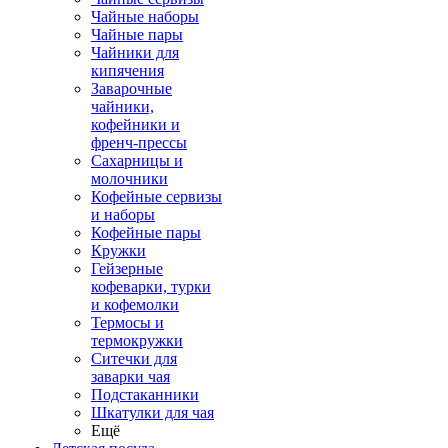
Чайные наборы
Чайные пары
Чайники для
кипячения
Заварочные
чайники,
кофейники и
френч-прессы
Сахарницы и
молочники
Кофейные сервизы
и наборы
Кофейные пары
Кружки
Гейзерные
кофеварки, турки
и кофемолки
Термосы и
термокружки
Ситечки для
заварки чая
Подстаканники
Шкатулки для чая
Ещё