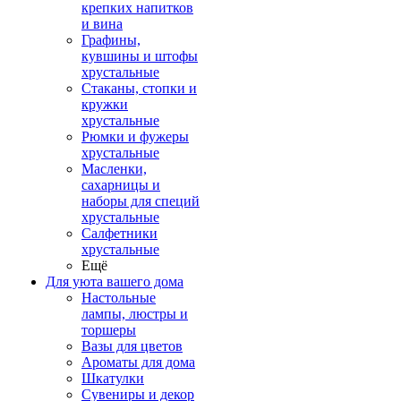
крепких напитков
и вина
Графины,
кувшины и штофы
хрустальные
Стаканы, стопки и
кружки
хрустальные
Рюмки и фужеры
хрустальные
Масленки,
сахарницы и
наборы для специй
хрустальные
Салфетники
хрустальные
Ещё
Для уюта вашего дома
Настольные
лампы, люстры и
торшеры
Вазы для цветов
Ароматы для дома
Шкатулки
Сувениры и декор