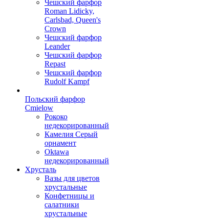
Чешский фарфор
Roman Lidicky,
Carlsbad, Queen's
Crown
Чешский фарфор
Leander
Чешский фарфор
Repast
Чешский фарфор
Rudolf Kampf
Польский фарфор
Сmielow
Рококо
недекорированный
Камелия Серый
орнамент
Oktawa
недекорированный
Хрусталь
Вазы для цветов
хрустальные
Конфетницы и
салатники
хрустальные