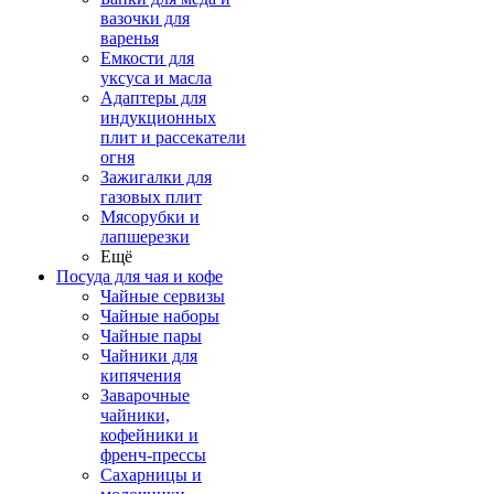
вазочки для
варенья
Емкости для
уксуса и масла
Адаптеры для
индукционных
плит и рассекатели
огня
Зажигалки для
газовых плит
Мясорубки и
лапшерезки
Ещё
Посуда для чая и кофе
Чайные сервизы
Чайные наборы
Чайные пары
Чайники для
кипячения
Заварочные
чайники,
кофейники и
френч-прессы
Сахарницы и