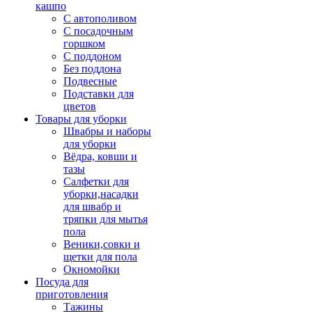
кашпо
С автополивом
С посадочным
горшком
С поддоном
Без поддона
Подвесные
Подставки для
цветов
Товары для уборки
Швабры и наборы
для уборки
Вёдра, ковши и
тазы
Салфетки для
уборки,насадки
для швабр и
тряпки для мытья
пола
Веники,совки и
щетки для пола
Окномойки
Посуда для
приготовления
Тажины