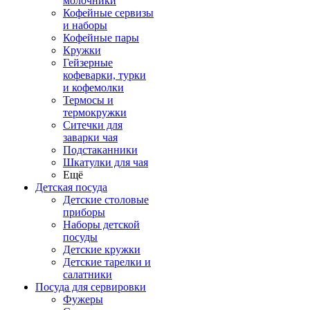
молочники
Кофейные сервизы
и наборы
Кофейные пары
Кружки
Гейзерные
кофеварки, турки
и кофемолки
Термосы и
термокружки
Ситечки для
заварки чая
Подстаканники
Шкатулки для чая
Ещё
Детская посуда
Детские столовые
приборы
Наборы детской
посуды
Детские кружки
Детские тарелки и
салатники
Посуда для сервировки
Фужеры