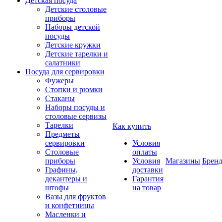
Детская посуда
Детские столовые
приборы
Наборы детской
посуды
Детские кружки
Детские тарелки и
салатники
Посуда для сервировки
Фужеры
Стопки и рюмки
Стаканы
Наборы посуды и
столовые сервизы
Тарелки
Как купить
Предметы
сервировки
Условия
Столовые
оплаты
приборы
Условия
Магазины
Брен
Графины,
доставки
декантеры и
Гарантия
штофы
на товар
Вазы для фруктов
и конфетницы
Масленки и