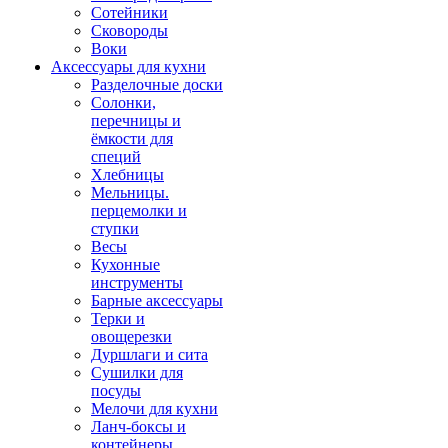
Сотейники
Сковороды
Воки
Аксессуары для кухни
Разделочные доски
Солонки,
перечницы и
ёмкости для
специй
Хлебницы
Мельницы.
перцемолки и
ступки
Весы
Кухонные
инструменты
Барные аксессуары
Терки и
овощерезки
Дуршлаги и сита
Сушилки для
посуды
Мелочи для кухни
Ланч-боксы и
контейнеры