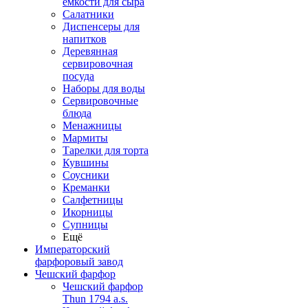
емкости для сыра
Салатники
Диспенсеры для
напитков
Деревянная
сервировочная
посуда
Наборы для воды
Сервировочные
блюда
Менажницы
Мармиты
Тарелки для торта
Кувшины
Соусники
Креманки
Салфетницы
Икорницы
Супницы
Ещё
Императорский
фарфоровый завод
Чешский фарфор
Чешский фарфор
Thun 1794 a.s.