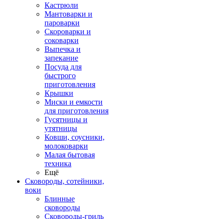
Кастрюли
Мантоварки и
пароварки
Скороварки и
соковарки
Выпечка и
запекание
Посуда для
быстрого
приготовления
Крышки
Миски и емкости
для приготовления
Гусятницы и
утятницы
Ковши, соусники,
молоковарки
Малая бытовая
техника
Ещё
Сковороды, сотейники,
воки
Блинные
сковороды
Сковороды-гриль