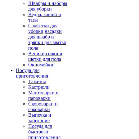
Швабры и наборы
для уборки
Вёдра, ковши и
тазы
Салфетки для
уборки,насадки
для швабр и
тряпки для мытья
пола
Веники,совки и
щетки для пола
Окномойки
Посуда для
приготовления
Тажины
Кастрюли
Мантоварки и
пароварки
Скороварки и
соковарки
Выпечка и
запекание
Посуда для
быстрого
приготовления