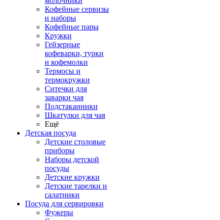
молочники
Кофейные сервизы
и наборы
Кофейные пары
Кружки
Гейзерные
кофеварки, турки
и кофемолки
Термосы и
термокружки
Ситечки для
заварки чая
Подстаканники
Шкатулки для чая
Ещё
Детская посуда
Детские столовые
приборы
Наборы детской
посуды
Детские кружки
Детские тарелки и
салатники
Посуда для сервировки
Фужеры