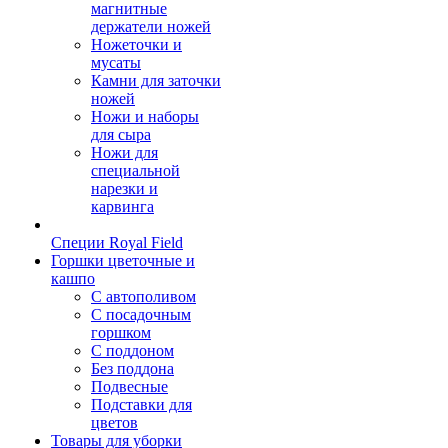
магнитные
держатели ножей
Ножеточки и
мусаты
Камни для заточки
ножей
Ножи и наборы
для сыра
Ножи для
специальной
нарезки и
карвинга
Специи Royal Field
Горшки цветочные и
кашпо
С автополивом
С посадочным
горшком
С поддоном
Без поддона
Подвесные
Подставки для
цветов
Товары для уборки