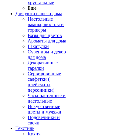
хрустальные
Ещё
Для уюта вашего дома
Настольные
лампы, люстры и
торшеры
Вазы для цветов
Ароматы для дома
Шкатулки
Сувениры и декор
для дома
Декоративные
тарелки
Сервировочные
салфетки (
плейсматы,
персонники)
Часы настенные и
настольные
Искусственные
цветы и муляжи
Подсвечники и
свечи
Текстиль
Кухня