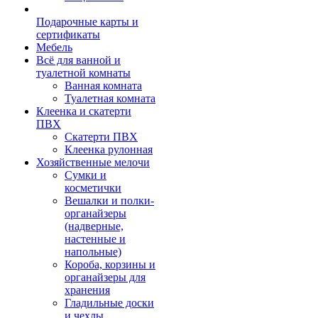
Подарочные карты и
сертификаты
Мебель
Всё для ванной и
туалетной комнаты
Ванная комната
Туалетная комната
Клеенка и скатерти
ПВХ
Скатерти ПВХ
Клеенка рулонная
Хозяйственные мелочи
Сумки и
косметички
Вешалки и полки-
органайзеры
(надверные,
настенные и
напольные)
Короба, корзины и
органайзеры для
хранения
Гладильные доски
и чехлы