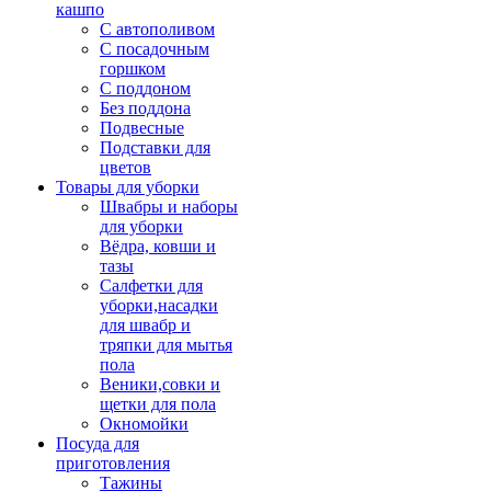
кашпо
С автополивом
С посадочным
горшком
С поддоном
Без поддона
Подвесные
Подставки для
цветов
Товары для уборки
Швабры и наборы
для уборки
Вёдра, ковши и
тазы
Салфетки для
уборки,насадки
для швабр и
тряпки для мытья
пола
Веники,совки и
щетки для пола
Окномойки
Посуда для
приготовления
Тажины