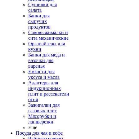
Сушилки для
салата
Банки для
сыпучих
продуктов
Соковыжималки и
сита механические
Органайзеры для
кухни
Банки для меда и
вазочки для
варенья
Емкости для
уксуса и масла
Адаптеры для
индукционных
плит и рассекатели
огня
Зажигалки для
газовых плит
Мясорубки и
лапшерезки
Ещё
Посуда для чая и кофе
Чайные сервизы