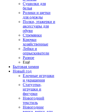
Сушилки для
белья
Ролики и щетки
для одежды
Полки, этажерки и
аксессуары для
обуви
Стремянки
Крючки
хозяйственные
Лейки и
опрыскиватели
Разное
Ещё
Бытовая химия
Новый год
Елочные игрушки
и украшения
Статуэтки,
игрушки и
фигурки
Новогодний
текстиль
Новогодние
венки, ветки, ели