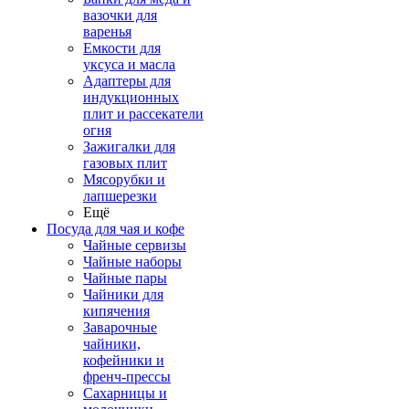
вазочки для
варенья
Емкости для
уксуса и масла
Адаптеры для
индукционных
плит и рассекатели
огня
Зажигалки для
газовых плит
Мясорубки и
лапшерезки
Ещё
Посуда для чая и кофе
Чайные сервизы
Чайные наборы
Чайные пары
Чайники для
кипячения
Заварочные
чайники,
кофейники и
френч-прессы
Сахарницы и