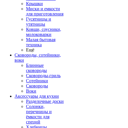
Крышки
Миски и емкости
для приготовления
Гусятницы и
утятницы
Ковши, соусники,
молоковарки
Малая бытовая
техника
Ещё
Сковороды, сотейники,
воки
Блинные
сковороды
Сковороды-гриль
Сотейники
Сковороды
Воки
Аксессуары для кухни
Разделочные доски
Солонки,
перечницы и
ёмкости для
специй
Хлебницы