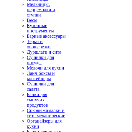
Мельницы.
перцемолки и
ступки
Весы
Кухонные
инструменты
Барные аксессуары
Терки и
овощерезки
Дуршлаги и сита
Сушилки для
посуды
Мелочи для кухни
Ланч-боксы и
контейнеры
Сушилки для
салата
Банки для
сыпучих
продуктов
Соковыжималки и
сита механические
Органайзеры для
кухни
Банки для меда и