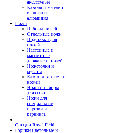
аксессуары
Казаны и котелки
из литого
алюминия
Ножи
Наборы ножей
Отдельные ножи
Подставки для
ножей
Настенные и
магнитные
держатели ножей
Ножеточки и
мусаты
Камни для заточки
ножей
Ножи и наборы
для сыра
Ножи для
специальной
нарезки и
карвинга
Специи Royal Field
Горшки цветочные и