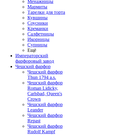
Менажницы
Мармиты
Тарелки для торта
Кувшины
Соусники
Креманки
Салфетницы
Икорницы
Супницы
Ещё
Императорский
фарфоровый завод
Чешский фарфор
Чешский фарфор
Thun 1794 a.s.
Чешский фарфор
Roman Lidicky,
Carlsbad, Queen's
Crown
Чешский фарфор
Leander
Чешский фарфор
Repast
Чешский фарфор
Rudolf Kampf