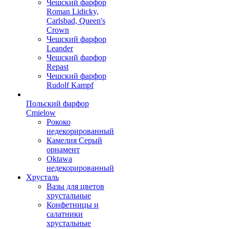
Чешский фарфор
Roman Lidicky,
Carlsbad, Queen's
Crown
Чешский фарфор
Leander
Чешский фарфор
Repast
Чешский фарфор
Rudolf Kampf
Польский фарфор
Сmielow
Рококо
недекорированный
Камелия Серый
орнамент
Oktawa
недекорированный
Хрусталь
Вазы для цветов
хрустальные
Конфетницы и
салатники
хрустальные