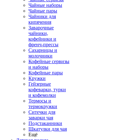
Чайные наборы
Чайные пары
Чайники для
кипячения
Заварочные
чайники,
кофейники и
френч-прессы
Сахарницы и
молочники
Кофейные сервизы
и наборы
Кофейные пары
Кружки
Гейзерные
кофеварки, турки
и кофемолки
Термосы и
термокружки
Ситечки для
заварки чая
Подстаканники
Шкатулки для чая
Ещё