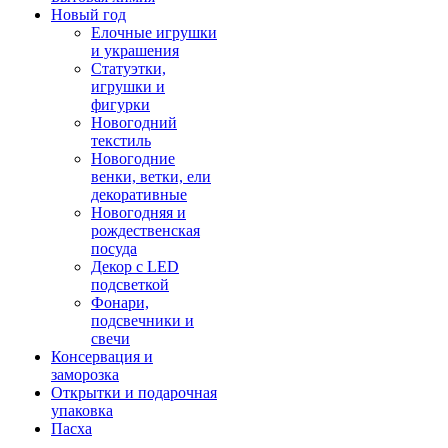
Новый год
Елочные игрушки
и украшения
Статуэтки,
игрушки и
фигурки
Новогодний
текстиль
Новогодние
венки, ветки, ели
декоративные
Новогодняя и
рождественская
посуда
Декор с LED
подсветкой
Фонари,
подсвечники и
свечи
Консервация и
заморозка
Открытки и подарочная
упаковка
Пасха