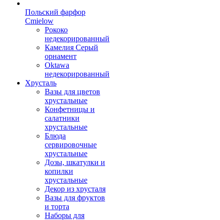
Польский фарфор
Сmielow
Рококо
недекорированный
Камелия Серый
орнамент
Oktawa
недекорированный
Хрусталь
Вазы для цветов
хрустальные
Конфетницы и
салатники
хрустальные
Блюда
сервировочные
хрустальные
Дозы, шкатулки и
копилки
хрустальные
Декор из хрусталя
Вазы для фруктов
и торта
Наборы для