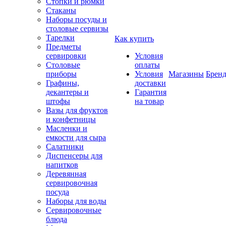
Стопки и рюмки
Стаканы
Наборы посуды и
столовые сервизы
Тарелки
Как купить
Предметы
сервировки
Условия
Столовые
оплаты
приборы
Условия
Магазины
Брен
Графины,
доставки
декантеры и
Гарантия
штофы
на товар
Вазы для фруктов
и конфетницы
Масленки и
емкости для сыра
Салатники
Диспенсеры для
напитков
Деревянная
сервировочная
посуда
Наборы для воды
Сервировочные
блюда