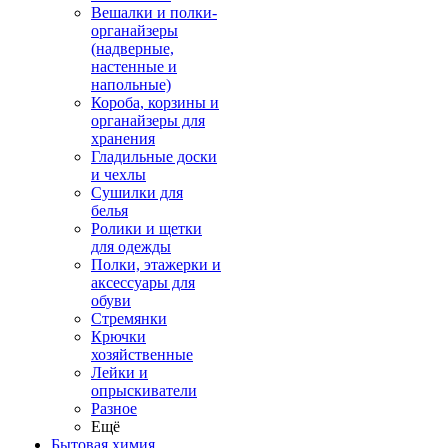
Вешалки и полки-
органайзеры
(надверные,
настенные и
напольные)
Короба, корзины и
органайзеры для
хранения
Гладильные доски
и чехлы
Сушилки для
белья
Ролики и щетки
для одежды
Полки, этажерки и
аксессуары для
обуви
Стремянки
Крючки
хозяйственные
Лейки и
опрыскиватели
Разное
Ещё
Бытовая химия