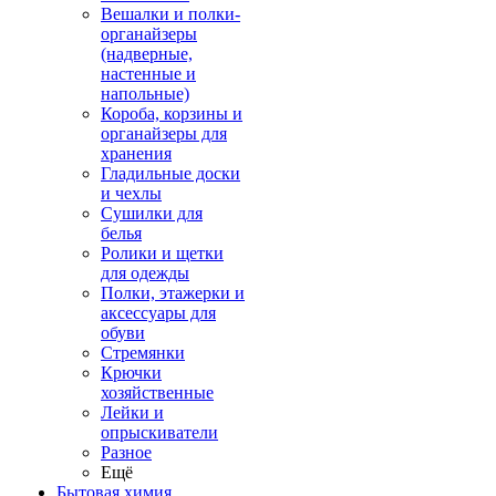
Вешалки и полки-
органайзеры
(надверные,
настенные и
напольные)
Короба, корзины и
органайзеры для
хранения
Гладильные доски
и чехлы
Сушилки для
белья
Ролики и щетки
для одежды
Полки, этажерки и
аксессуары для
обуви
Стремянки
Крючки
хозяйственные
Лейки и
опрыскиватели
Разное
Ещё
Бытовая химия