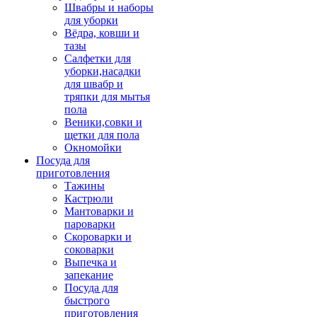
Швабры и наборы
для уборки
Вёдра, ковши и
тазы
Салфетки для
уборки,насадки
для швабр и
тряпки для мытья
пола
Веники,совки и
щетки для пола
Окномойки
Посуда для
приготовления
Тажины
Кастрюли
Мантоварки и
пароварки
Скороварки и
соковарки
Выпечка и
запекание
Посуда для
быстрого
приготовления