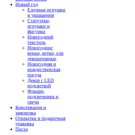
Новый год
Елочные игрушки
и украшения
Статуэтки,
игрушки и
фигурки
Новогодний
текстиль
Новогодние
венки, ветки, ели
декоративные
Новогодняя и
рождественская
посуда
Декор с LED
подсветкой
Фонари,
подсвечники и
свечи
Консервация и
заморозка
Открытки и подарочная
упаковка
Пасха