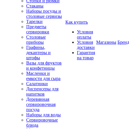
Стопки и рюмки
Стаканы
Наборы посуды и
столовые сервизы
Тарелки
Как купить
Предметы
сервировки
Условия
Столовые
оплаты
приборы
Условия
Магазины
Брен
Графины,
доставки
декантеры и
Гарантия
штофы
на товар
Вазы для фруктов
и конфетницы
Масленки и
емкости для сыра
Салатники
Диспенсеры для
напитков
Деревянная
сервировочная
посуда
Наборы для воды
Сервировочные
блюда