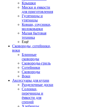
Крышки
Миски и емкости
для приготовления
Гусятницы и
утятницы
Ковши, соусники,
молоковарки
Малая бытовая
техника
Ещё
Сковороды, сотейники,
воки
Блинные
сковороды
Сковороды-гриль
Сотейники
Сковороды
Воки
Аксессуары для кухни
Разделочные доски
Солонки,
перечницы и
ёмкости для
специй
Хлебницы