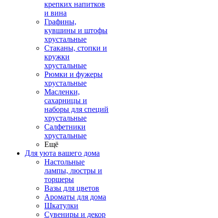
крепких напитков
и вина
Графины,
кувшины и штофы
хрустальные
Стаканы, стопки и
кружки
хрустальные
Рюмки и фужеры
хрустальные
Масленки,
сахарницы и
наборы для специй
хрустальные
Салфетники
хрустальные
Ещё
Для уюта вашего дома
Настольные
лампы, люстры и
торшеры
Вазы для цветов
Ароматы для дома
Шкатулки
Сувениры и декор