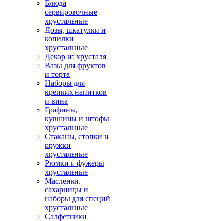
Блюда
сервировочные
хрустальные
Дозы, шкатулки и
копилки
хрустальные
Декор из хрусталя
Вазы для фруктов
и торта
Наборы для
крепких напитков
и вина
Графины,
кувшины и штофы
хрустальные
Стаканы, стопки и
кружки
хрустальные
Рюмки и фужеры
хрустальные
Масленки,
сахарницы и
наборы для специй
хрустальные
Салфетники