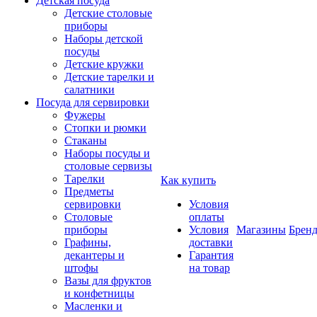
Детская посуда
Детские столовые
приборы
Наборы детской
посуды
Детские кружки
Детские тарелки и
салатники
Посуда для сервировки
Фужеры
Стопки и рюмки
Стаканы
Наборы посуды и
столовые сервизы
Тарелки
Как купить
Предметы
сервировки
Условия
Столовые
оплаты
приборы
Условия
Магазины
Брен
Графины,
доставки
декантеры и
Гарантия
штофы
на товар
Вазы для фруктов
и конфетницы
Масленки и