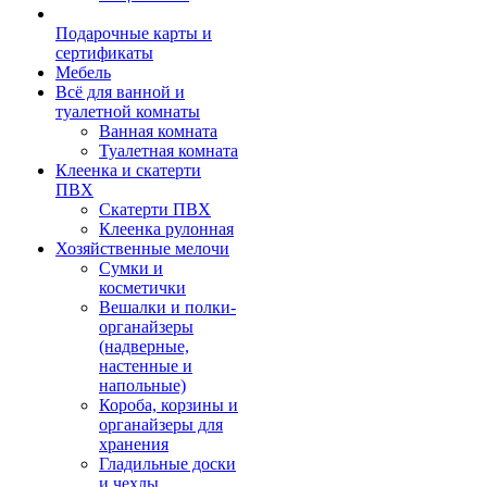
Подарочные карты и
сертификаты
Мебель
Всё для ванной и
туалетной комнаты
Ванная комната
Туалетная комната
Клеенка и скатерти
ПВХ
Скатерти ПВХ
Клеенка рулонная
Хозяйственные мелочи
Сумки и
косметички
Вешалки и полки-
органайзеры
(надверные,
настенные и
напольные)
Короба, корзины и
органайзеры для
хранения
Гладильные доски
и чехлы