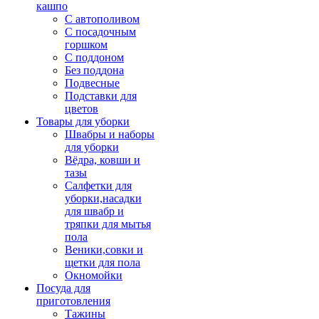
кашпо
С автополивом
С посадочным
горшком
С поддоном
Без поддона
Подвесные
Подставки для
цветов
Товары для уборки
Швабры и наборы
для уборки
Вёдра, ковши и
тазы
Салфетки для
уборки,насадки
для швабр и
тряпки для мытья
пола
Веники,совки и
щетки для пола
Окномойки
Посуда для
приготовления
Тажины