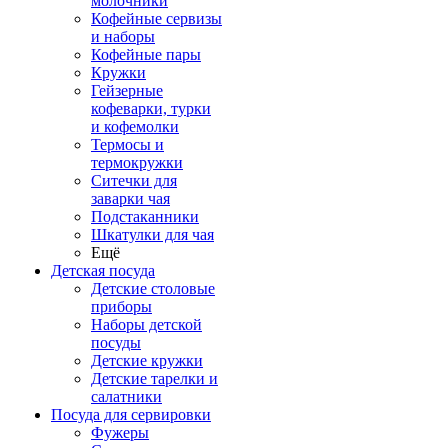
молочники
Кофейные сервизы
и наборы
Кофейные пары
Кружки
Гейзерные
кофеварки, турки
и кофемолки
Термосы и
термокружки
Ситечки для
заварки чая
Подстаканники
Шкатулки для чая
Ещё
Детская посуда
Детские столовые
приборы
Наборы детской
посуды
Детские кружки
Детские тарелки и
салатники
Посуда для сервировки
Фужеры