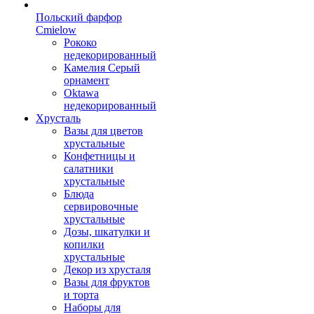
Польский фарфор
Сmielow
Рококо
недекорированный
Камелия Серый
орнамент
Oktawa
недекорированный
Хрусталь
Вазы для цветов
хрустальные
Конфетницы и
салатники
хрустальные
Блюда
сервировочные
хрустальные
Дозы, шкатулки и
копилки
хрустальные
Декор из хрусталя
Вазы для фруктов
и торта
Наборы для