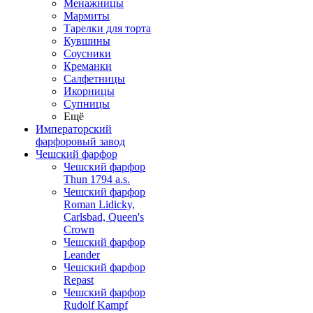
Менажницы
Мармиты
Тарелки для торта
Кувшины
Соусники
Креманки
Салфетницы
Икорницы
Супницы
Ещё
Императорский
фарфоровый завод
Чешский фарфор
Чешский фарфор
Thun 1794 a.s.
Чешский фарфор
Roman Lidicky,
Carlsbad, Queen's
Crown
Чешский фарфор
Leander
Чешский фарфор
Repast
Чешский фарфор
Rudolf Kampf