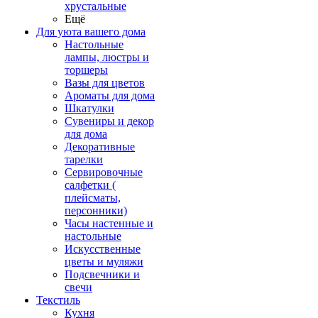
хрустальные
Ещё
Для уюта вашего дома
Настольные
лампы, люстры и
торшеры
Вазы для цветов
Ароматы для дома
Шкатулки
Сувениры и декор
для дома
Декоративные
тарелки
Сервировочные
салфетки (
плейсматы,
персонники)
Часы настенные и
настольные
Искусственные
цветы и муляжи
Подсвечники и
свечи
Текстиль
Кухня