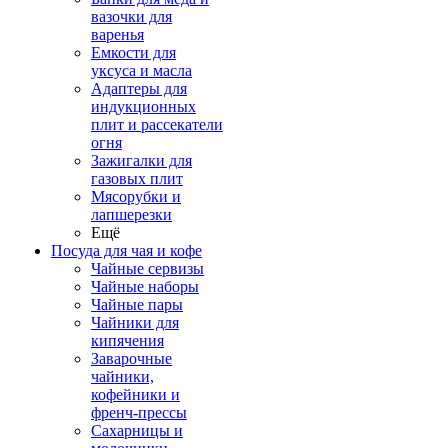
вазочки для
варенья
Емкости для
уксуса и масла
Адаптеры для
индукционных
плит и рассекатели
огня
Зажигалки для
газовых плит
Мясорубки и
лапшерезки
Ещё
Посуда для чая и кофе
Чайные сервизы
Чайные наборы
Чайные пары
Чайники для
кипячения
Заварочные
чайники,
кофейники и
френч-прессы
Сахарницы и