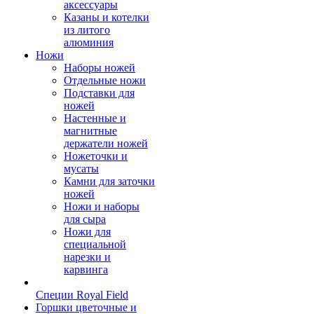
аксессуары
Казаны и котелки
из литого
алюминия
Ножи
Наборы ножей
Отдельные ножи
Подставки для
ножей
Настенные и
магнитные
держатели ножей
Ножеточки и
мусаты
Камни для заточки
ножей
Ножи и наборы
для сыра
Ножи для
специальной
нарезки и
карвинга
Специи Royal Field
Горшки цветочные и