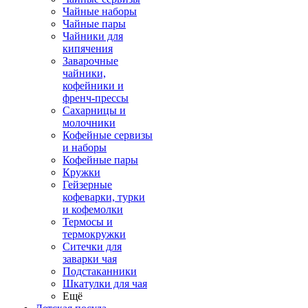
Чайные наборы
Чайные пары
Чайники для
кипячения
Заварочные
чайники,
кофейники и
френч-прессы
Сахарницы и
молочники
Кофейные сервизы
и наборы
Кофейные пары
Кружки
Гейзерные
кофеварки, турки
и кофемолки
Термосы и
термокружки
Ситечки для
заварки чая
Подстаканники
Шкатулки для чая
Ещё