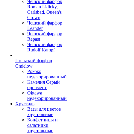
Чешский фарфор
Roman Lidicky,
Carlsbad, Queen's
Crown
Чешский фарфор
Leander
Чешский фарфор
Repast
Чешский фарфор
Rudolf Kampf
Польский фарфор
Сmielow
Рококо
недекорированный
Камелия Серый
орнамент
Oktawa
недекорированный
Хрусталь
Вазы для цветов
хрустальные
Конфетницы и
салатники
хрустальные