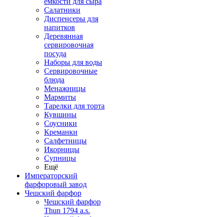
емкости для сыра
Салатники
Диспенсеры для
напитков
Деревянная
сервировочная
посуда
Наборы для воды
Сервировочные
блюда
Менажницы
Мармиты
Тарелки для торта
Кувшины
Соусники
Креманки
Салфетницы
Икорницы
Супницы
Ещё
Императорский
фарфоровый завод
Чешский фарфор
Чешский фарфор
Thun 1794 a.s.