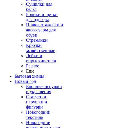
Сушилки для
белья
Ролики и щетки
для одежды
Полки, этажерки и
аксессуары для
обуви
Стремянки
Крючки
хозяйственные
Лейки и
опрыскиватели
Разное
Ещё
Бытовая химия
Новый год
Елочные игрушки
и украшения
Статуэтки,
игрушки и
фигурки
Новогодний
текстиль
Новогодние
венки, ветки, ели