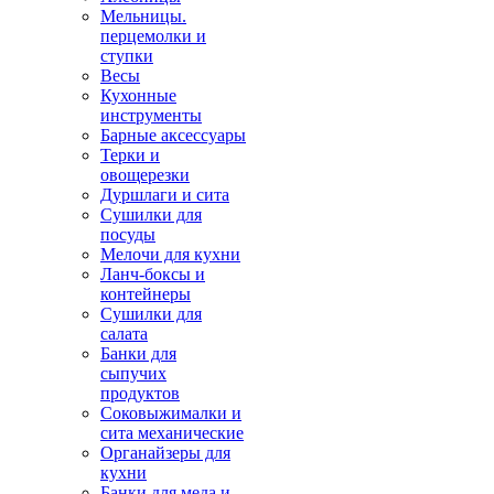
Мельницы.
перцемолки и
ступки
Весы
Кухонные
инструменты
Барные аксессуары
Терки и
овощерезки
Дуршлаги и сита
Сушилки для
посуды
Мелочи для кухни
Ланч-боксы и
контейнеры
Сушилки для
салата
Банки для
сыпучих
продуктов
Соковыжималки и
сита механические
Органайзеры для
кухни
Банки для меда и