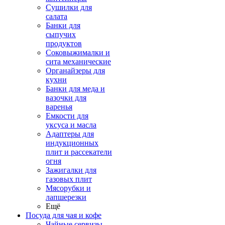
Сушилки для
салата
Банки для
сыпучих
продуктов
Соковыжималки и
сита механические
Органайзеры для
кухни
Банки для меда и
вазочки для
варенья
Емкости для
уксуса и масла
Адаптеры для
индукционных
плит и рассекатели
огня
Зажигалки для
газовых плит
Мясорубки и
лапшерезки
Ещё
Посуда для чая и кофе
Чайные сервизы