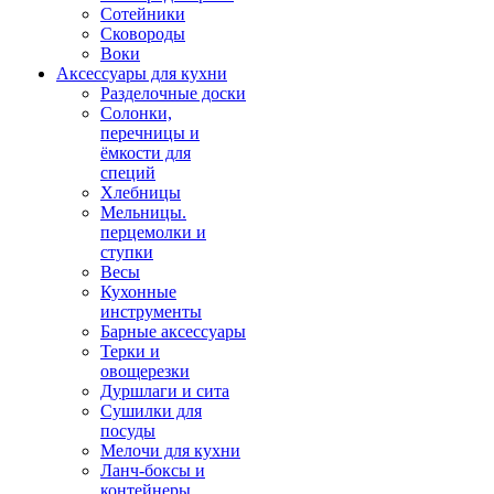
Сотейники
Сковороды
Воки
Аксессуары для кухни
Разделочные доски
Солонки,
перечницы и
ёмкости для
специй
Хлебницы
Мельницы.
перцемолки и
ступки
Весы
Кухонные
инструменты
Барные аксессуары
Терки и
овощерезки
Дуршлаги и сита
Сушилки для
посуды
Мелочи для кухни
Ланч-боксы и
контейнеры