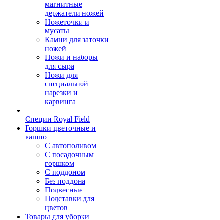
магнитные
держатели ножей
Ножеточки и
мусаты
Камни для заточки
ножей
Ножи и наборы
для сыра
Ножи для
специальной
нарезки и
карвинга
Специи Royal Field
Горшки цветочные и
кашпо
С автополивом
С посадочным
горшком
С поддоном
Без поддона
Подвесные
Подставки для
цветов
Товары для уборки