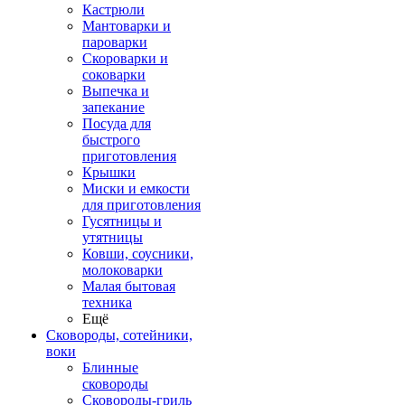
Кастрюли
Мантоварки и
пароварки
Скороварки и
соковарки
Выпечка и
запекание
Посуда для
быстрого
приготовления
Крышки
Миски и емкости
для приготовления
Гусятницы и
утятницы
Ковши, соусники,
молоковарки
Малая бытовая
техника
Ещё
Сковороды, сотейники,
воки
Блинные
сковороды
Сковороды-гриль