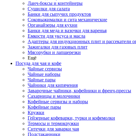
Ланч-боксы и контейнеры
Сушилки для салата
Банки для сыпучих продуктов
Соковыжималки и сита механические
Органайзеры для кухни
Банки для меда и вазочки для варенья
Емкости для уксуса и масла
Адаптеры для индукционных плит и рассекатели о
Зажигалки для газовых плит
Мясорубки и лапшерезки
Ещё
Посуда для чая и кофе
Чайные сервизы
Чайные наборы
Чайные пары
Чайники для кипячения
Заварочные чайники, кофейники и френч-прессы
Сахарницы и молочники
Кофейные сервизы и наборы
Кофейные пары
Кружки
Гейзерные кофеварки, турки и кофемолки
Термосы и термокружки
Ситечки для заварки чая
Подстаканники