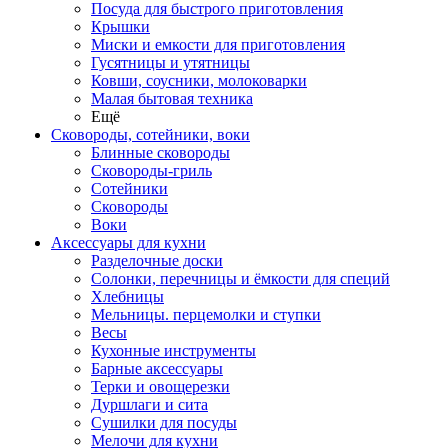
Посуда для быстрого приготовления
Крышки
Миски и емкости для приготовления
Гусятницы и утятницы
Ковши, соусники, молоковарки
Малая бытовая техника
Ещё
Сковороды, сотейники, воки
Блинные сковороды
Сковороды-гриль
Сотейники
Сковороды
Воки
Аксессуары для кухни
Разделочные доски
Солонки, перечницы и ёмкости для специй
Хлебницы
Мельницы. перцемолки и ступки
Весы
Кухонные инструменты
Барные аксессуары
Терки и овощерезки
Дуршлаги и сита
Сушилки для посуды
Мелочи для кухни