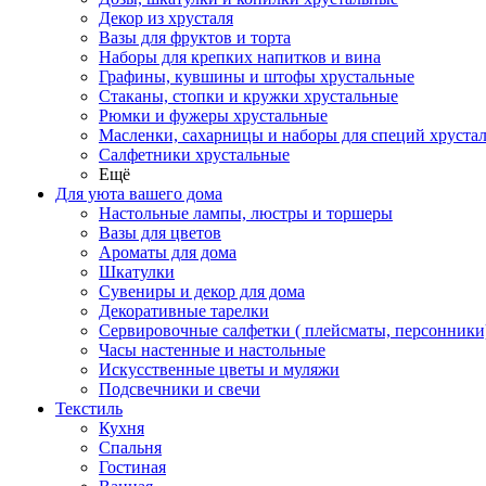
Декор из хрусталя
Вазы для фруктов и торта
Наборы для крепких напитков и вина
Графины, кувшины и штофы хрустальные
Стаканы, стопки и кружки хрустальные
Рюмки и фужеры хрустальные
Масленки, сахарницы и наборы для специй хруста
Салфетники хрустальные
Ещё
Для уюта вашего дома
Настольные лампы, люстры и торшеры
Вазы для цветов
Ароматы для дома
Шкатулки
Сувениры и декор для дома
Декоративные тарелки
Сервировочные салфетки ( плейсматы, персонники
Часы настенные и настольные
Искусственные цветы и муляжи
Подсвечники и свечи
Текстиль
Кухня
Спальня
Гостиная