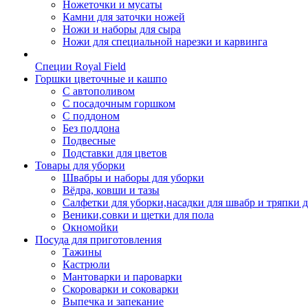
Ножеточки и мусаты
Камни для заточки ножей
Ножи и наборы для сыра
Ножи для специальной нарезки и карвинга
Специи Royal Field
Горшки цветочные и кашпо
С автополивом
С посадочным горшком
С поддоном
Без поддона
Подвесные
Подставки для цветов
Товары для уборки
Швабры и наборы для уборки
Вёдра, ковши и тазы
Салфетки для уборки,насадки для швабр и тряпки 
Веники,совки и щетки для пола
Окномойки
Посуда для приготовления
Тажины
Кастрюли
Мантоварки и пароварки
Скороварки и соковарки
Выпечка и запекание