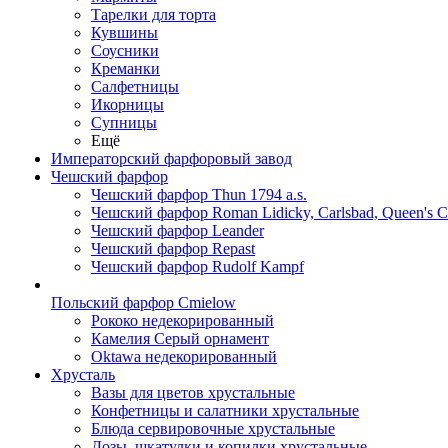
Тарелки для торта
Кувшины
Соусники
Креманки
Салфетницы
Икорницы
Супницы
Ещё
Императорский фарфоровый завод
Чешский фарфор
Чешский фарфор Thun 1794 a.s.
Чешский фарфор Roman Lidicky, Carlsbad, Queen's 
Чешский фарфор Leander
Чешский фарфор Repast
Чешский фарфор Rudolf Kampf
Польский фарфор Сmielow
Рококо недекорированный
Камелия Серый орнамент
Oktawa недекорированный
Хрусталь
Вазы для цветов хрустальные
Конфетницы и салатники хрустальные
Блюда сервировочные хрустальные
Дозы, шкатулки и копилки хрустальные